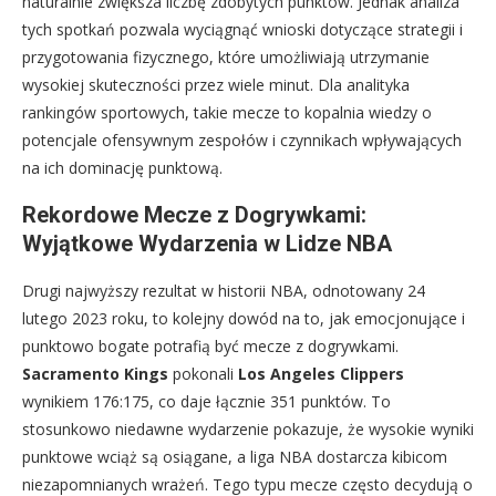
naturalnie zwiększa liczbę zdobytych punktów. Jednak analiza
tych spotkań pozwala wyciągnąć wnioski dotyczące strategii i
przygotowania fizycznego, które umożliwiają utrzymanie
wysokiej skuteczności przez wiele minut. Dla analityka
rankingów sportowych, takie mecze to kopalnia wiedzy o
potencjale ofensywnym zespołów i czynnikach wpływających
na ich dominację punktową.
Rekordowe Mecze z Dogrywkami:
Wyjątkowe Wydarzenia w Lidze NBA
Drugi najwyższy rezultat w historii NBA, odnotowany 24
lutego 2023 roku, to kolejny dowód na to, jak emocjonujące i
punktowo bogate potrafią być mecze z dogrywkami.
Sacramento Kings
pokonali
Los Angeles Clippers
wynikiem 176:175, co daje łącznie 351 punktów. To
stosunkowo niedawne wydarzenie pokazuje, że wysokie wyniki
punktowe wciąż są osiągane, a liga NBA dostarcza kibicom
niezapomnianych wrażeń. Tego typu mecze często decydują o