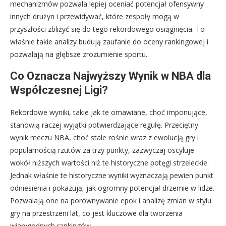
mechanizmów pozwala lepiej oceniać potencjał ofensywny
innych drużyn i przewidywać, które zespoły mogą w
przyszłości zbliżyć się do tego rekordowego osiągnięcia. To
właśnie takie analizy budują zaufanie do oceny rankingowej i
pozwalają na głębsze zrozumienie sportu.
Co Oznacza Najwyższy Wynik w NBA dla
Współczesnej Ligi?
Rekordowe wyniki, takie jak te omawiane, choć imponujące,
stanowią raczej wyjątki potwierdzające regułę. Przeciętny
wynik meczu NBA, choć stale rośnie wraz z ewolucją gry i
popularnością rzutów za trzy punkty, zazwyczaj oscyluje
wokół niższych wartości niż te historyczne potęgi strzeleckie.
Jednak właśnie te historyczne wyniki wyznaczają pewien punkt
odniesienia i pokazują, jak ogromny potencjał drzemie w lidze.
Pozwalają one na porównywanie epok i analizę zmian w stylu
gry na przestrzeni lat, co jest kluczowe dla tworzenia
wiarygodnych rankingów.