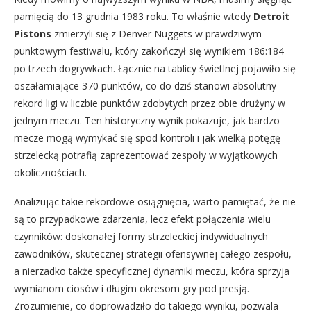
pamięcią do 13 grudnia 1983 roku. To właśnie wtedy
Detroit
Pistons
zmierzyli się z Denver Nuggets w prawdziwym
punktowym festiwalu, który zakończył się wynikiem 186:184
po trzech dogrywkach. Łącznie na tablicy świetlnej pojawiło się
oszałamiające 370 punktów, co do dziś stanowi absolutny
rekord ligi w liczbie punktów zdobytych przez obie drużyny w
jednym meczu. Ten historyczny wynik pokazuje, jak bardzo
mecze mogą wymykać się spod kontroli i jak wielką potęgę
strzelecką potrafią zaprezentować zespoły w wyjątkowych
okolicznościach.
Analizując takie rekordowe osiągnięcia, warto pamiętać, że nie
są to przypadkowe zdarzenia, lecz efekt połączenia wielu
czynników: doskonałej formy strzeleckiej indywidualnych
zawodników, skutecznej strategii ofensywnej całego zespołu,
a nierzadko także specyficznej dynamiki meczu, która sprzyja
wymianom ciosów i długim okresom gry pod presją.
Zrozumienie, co doprowadziło do takiego wyniku, pozwala