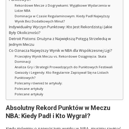
Rekordowe Mecze z Dogrywkami: Wyjątkowe Wydarzenia w
Lidze NBA
Dominacja w Czasie Regulaminowym: Kiedy Padł Najwyższy
Wynik Bez Dodatkowych Minut?
Indywidualny Wyczyn Punktowy: Kto Jest Rekordzistą i Jakie
Były Okoliczności?
Detroit Pistons: Drużyna z Największą Potęgą Strzelecką w
Jednym Meczu
Co Oznacza Najwyższy Wynik w NBA dla Współczesnej Ligi?
Przeciętny Wynik Meczu vs. Rekordowe Osiągnięcia: Skala
Dominacji
Analiza Gry i Strategii Prowadzących do Punktowych Festiwali
Gwiazdy i Legendy: Kto Regularnie Zapisywał Się na Listach
Punktowych?
Polecamy również te artykuły:
Polecane artykuły
Polecane artykuły
Absolutny Rekord Punktów w Meczu
NBA: Kiedy Padł i Kto Wygrał?
Kiedy mówimy o najwyższym wyniku w NBA, musimy sięgnąć