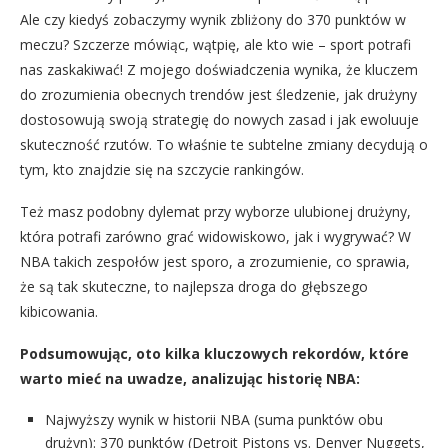
Ale czy kiedyś zobaczymy wynik zbliżony do 370 punktów w
meczu? Szczerze mówiąc, wątpię, ale kto wie – sport potrafi
nas zaskakiwać! Z mojego doświadczenia wynika, że kluczem
do zrozumienia obecnych trendów jest śledzenie, jak drużyny
dostosowują swoją strategię do nowych zasad i jak ewoluuje
skuteczność rzutów. To właśnie te subtelne zmiany decydują o
tym, kto znajdzie się na szczycie rankingów.
Też masz podobny dylemat przy wyborze ulubionej drużyny,
która potrafi zarówno grać widowiskowo, jak i wygrywać? W
NBA takich zespołów jest sporo, a zrozumienie, co sprawia,
że są tak skuteczne, to najlepsza droga do głębszego
kibicowania.
Podsumowując, oto kilka kluczowych rekordów, które
warto mieć na uwadze, analizując historię NBA:
Najwyższy wynik w historii NBA (suma punktów obu
drużyn): 370 punktów (Detroit Pistons vs. Denver Nuggets,