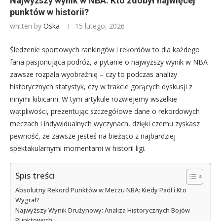
Najwyższy wynik w NBA: Kto zdobył najwięcej
punktów w historii?
written by
Oska
15 lutego, 2026
Śledzenie sportowych rankingów i rekordów to dla każdego
fana pasjonująca podróż, a pytanie o najwyższy wynik w NBA
zawsze rozpala wyobraźnię – czy to podczas analizy
historycznych statystyk, czy w trakcie gorących dyskusji z
innymi kibicami. W tym artykule rozwiejemy wszelkie
wątpliwości, prezentując szczegółowe dane o rekordowych
meczach i indywidualnych wyczynach, dzięki czemu zyskasz
pewność, że zawsze jesteś na bieżąco z najbardziej
spektakularnymi momentami w historii ligi.
Spis treści
Absolutny Rekord Punktów w Meczu NBA: Kiedy Padł i Kto
Wygrał?
Najwyższy Wynik Drużynowy: Analiza Historycznych Bojów
Punktowych