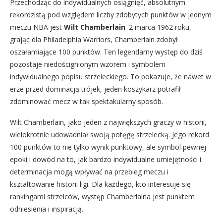
Przechodząc do indywidualnych osiągnięć, absolutnym
rekordzistą pod względem liczby zdobytych punktów w jednym
meczu NBA jest
Wilt Chamberlain
. 2 marca 1962 roku,
grając dla Philadelphia Warriors, Chamberlain zdobył
oszałamiające 100 punktów. Ten legendarny występ do dziś
pozostaje niedoścignionym wzorem i symbolem
indywidualnego popisu strzeleckiego. To pokazuje, że nawet w
erze przed dominacją trójek, jeden koszykarz potrafił
zdominować mecz w tak spektakularny sposób.
Wilt Chamberlain, jako jeden z największych graczy w historii,
wielokrotnie udowadniał swoją potęgę strzelecką. Jego rekord
100 punktów to nie tylko wynik punktowy, ale symbol pewnej
epoki i dowód na to, jak bardzo indywidualne umiejętności i
determinacja mogą wpływać na przebieg meczu i
kształtowanie historii ligi. Dla każdego, kto interesuje się
rankingami strzelców, występ Chamberlaina jest punktem
odniesienia i inspiracją.