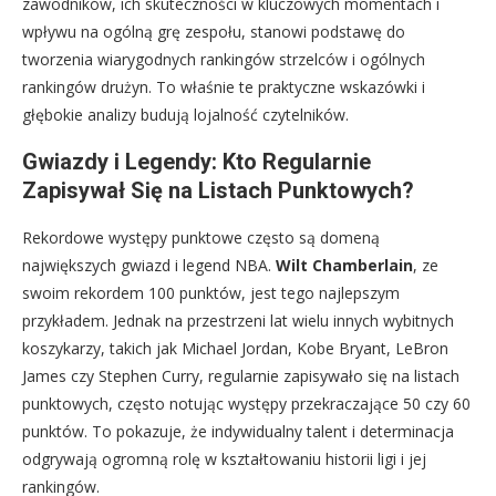
zawodników, ich skuteczności w kluczowych momentach i
wpływu na ogólną grę zespołu, stanowi podstawę do
tworzenia wiarygodnych rankingów strzelców i ogólnych
rankingów drużyn. To właśnie te praktyczne wskazówki i
głębokie analizy budują lojalność czytelników.
Gwiazdy i Legendy: Kto Regularnie
Zapisywał Się na Listach Punktowych?
Rekordowe występy punktowe często są domeną
największych gwiazd i legend NBA.
Wilt Chamberlain
, ze
swoim rekordem 100 punktów, jest tego najlepszym
przykładem. Jednak na przestrzeni lat wielu innych wybitnych
koszykarzy, takich jak Michael Jordan, Kobe Bryant, LeBron
James czy Stephen Curry, regularnie zapisywało się na listach
punktowych, często notując występy przekraczające 50 czy 60
punktów. To pokazuje, że indywidualny talent i determinacja
odgrywają ogromną rolę w kształtowaniu historii ligi i jej
rankingów.