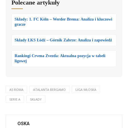
Polecane artykuły
Składy: 1. FC Köln – Werder Brema: Analiza i kluczowi
gracze
Składy ŁKS Łódź – Górnik Zabrze: Analiza i zapowiedź
Rankingi Crvena Zvezda: Aktualna pozycja w tabeli
ligowej
AS ROMA
ATALANTA BERGAMO
LIGA WŁOSKA
SERIE A
SKŁADY
OSKA