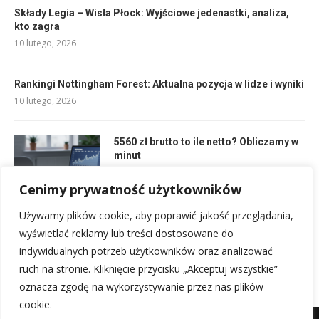
Składy Legia – Wisła Płock: Wyjściowe jedenastki, analiza,
kto zagra
10 lutego, 2026
Rankingi Nottingham Forest: Aktualna pozycja w lidze i wyniki
10 lutego, 2026
5560 zł brutto to ile netto? Obliczamy w
minut
29 czerwca, 2026
Cenimy prywatność użytkowników
Używamy plików cookie, aby poprawić jakość przeglądania,
Draft co to jest? Wyjaśniamy kluczowe pojęcie
wyświetlać reklamy lub treści dostosowane do
12 lutego, 2026
indywidualnych potrzeb użytkowników oraz analizować
ruch na stronie. Kliknięcie przycisku „Akceptuj wszystkie”
oznacza zgodę na wykorzystywanie przez nas plików
cookie.