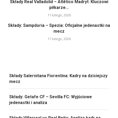
Składy Real Valladolid – Atlético Madryt: Kluczowi
piłkarze...
11 lutego, 2026
Składy: Sampdoria – Spezia: Oficjalne jedenastki na
mecz
11 lutego, 2026
Składy Salernitana Fiorentina: Kadry na dzisiejszy
mecz
Składy: Getafe CF – Sevilla FC: Wyjściowe
jedenastki i analiza
Składy Villarreal vs Real Betis: Analiza kadr na