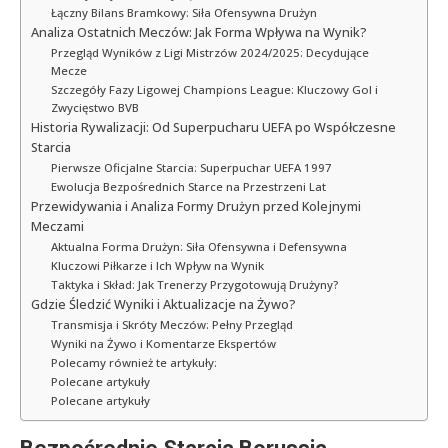
Łączny Bilans Bramkowy: Siła Ofensywna Drużyn
Analiza Ostatnich Meczów: Jak Forma Wpływa na Wynik?
Przegląd Wyników z Ligi Mistrzów 2024/2025: Decydujące
Mecze
Szczegóły Fazy Ligowej Champions League: Kluczowy Gol i
Zwycięstwo BVB
Historia Rywalizacji: Od Superpucharu UEFA po Współczesne
Starcia
Pierwsze Oficjalne Starcia: Superpuchar UEFA 1997
Ewolucja Bezpośrednich Starce na Przestrzeni Lat
Przewidywania i Analiza Formy Drużyn przed Kolejnymi
Meczami
Aktualna Forma Drużyn: Siła Ofensywna i Defensywna
Kluczowi Piłkarze i Ich Wpływ na Wynik
Taktyka i Skład: Jak Trenerzy Przygotowują Drużyny?
Gdzie Śledzić Wyniki i Aktualizacje na Żywo?
Transmisja i Skróty Meczów: Pełny Przegląd
Wyniki na Żywo i Komentarze Ekspertów
Polecamy również te artykuły:
Polecane artykuły
Polecane artykuły