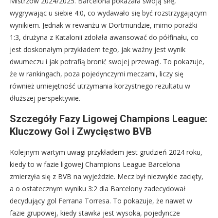
Mistrzów 2024/2025. Barcelona pokazała swoją siłę,
wygrywając u siebie 4:0, co wydawało się być rozstrzygającym
wynikiem. Jednak w rewanżu w Dortmundzie, mimo porażki
1:3, drużyna z Katalonii zdołała awansować do półfinału, co
jest doskonałym przykładem tego, jak ważny jest wynik
dwumeczu i jak potrafią bronić swojej przewagi. To pokazuje,
że w rankingach, poza pojedynczymi meczami, liczy się
również umiejętność utrzymania korzystnego rezultatu w
dłuższej perspektywie.
Szczegóły Fazy Ligowej Champions League:
Kluczowy Gol i Zwycięstwo BVB
Kolejnym wartym uwagi przykładem jest grudzień 2024 roku,
kiedy to w fazie ligowej Champions League Barcelona
zmierzyła się z BVB na wyjeździe. Mecz był niezwykle zacięty,
a o ostatecznym wyniku 3:2 dla Barcelony zadecydował
decydujący gol Ferrana Torresa. To pokazuje, że nawet w
fazie grupowej, kiedy stawka jest wysoka, pojedyncze