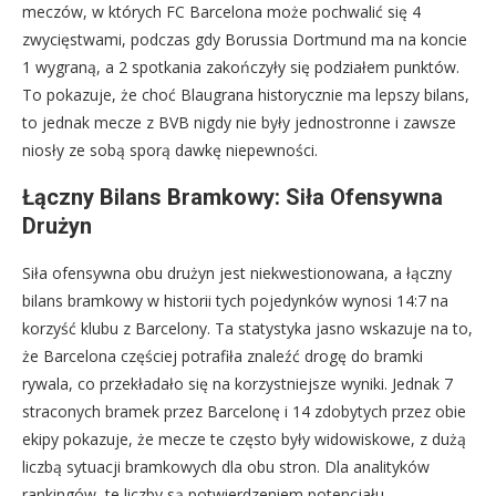
meczów, w których FC Barcelona może pochwalić się 4
zwycięstwami, podczas gdy Borussia Dortmund ma na koncie
1 wygraną, a 2 spotkania zakończyły się podziałem punktów.
To pokazuje, że choć Blaugrana historycznie ma lepszy bilans,
to jednak mecze z BVB nigdy nie były jednostronne i zawsze
niosły ze sobą sporą dawkę niepewności.
Łączny Bilans Bramkowy: Siła Ofensywna
Drużyn
Siła ofensywna obu drużyn jest niekwestionowana, a łączny
bilans bramkowy w historii tych pojedynków wynosi 14:7 na
korzyść klubu z Barcelony. Ta statystyka jasno wskazuje na to,
że Barcelona częściej potrafiła znaleźć drogę do bramki
rywala, co przekładało się na korzystniejsze wyniki. Jednak 7
straconych bramek przez Barcelonę i 14 zdobytych przez obie
ekipy pokazuje, że mecze te często były widowiskowe, z dużą
liczbą sytuacji bramkowych dla obu stron. Dla analityków
rankingów, te liczby są potwierdzeniem potencjału