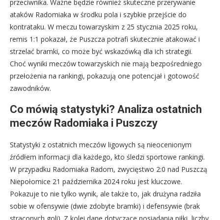
przeciwnika. Ważne będzie również skuteczne przerywanie
ataków Radomiaka w środku pola i szybkie przejście do
kontrataku. W meczu towarzyskim z 25 stycznia 2025 roku,
remis 1:1 pokazał, że Puszcza potrafi skutecznie atakować i
strzelać bramki, co może być wskazówką dla ich strategii.
Choć wyniki meczów towarzyskich nie mają bezpośredniego
przełożenia na rankingi, pokazują one potencjał i gotowość
zawodników.
Co mówią statystyki? Analiza ostatnich
meczów Radomiaka i Puszczy
Statystyki z ostatnich meczów ligowych są nieocenionym
źródłem informacji dla każdego, kto śledzi sportowe rankingi.
W przypadku Radomiaka Radom, zwycięstwo 2:0 nad Puszczą
Niepołomice 21 października 2024 roku jest kluczowe.
Pokazuje to nie tylko wynik, ale także to, jak drużyna radziła
sobie w ofensywie (dwie zdobyte bramki) i defensywie (brak
straconych goli). Z kolei dane dotyczące posiadania piłki, liczby