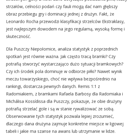
strzałów, celności podań czy fauli mogą dać nam głębszy
obraz przebiegu gry i dominacji jednej z drużyn. Fakt, że
Leonardo Rocha przewodzi klasyfikacji strzelców Ekstraklasy,
jest najlepszym dowodem na jego regularną, wysoką formę i
skuteczność.
Dla Puszczy Niepołomice, analiza statystyk z poprzednich
spotkań jest równie ważna. Jak często tracą bramki? Czy
potrafią stworzyć wystarczająco dużo sytuacji bramkowych?
Czy ich środek pola dominuje w odbiorze piłki? Nawet wynik
meczu towarzyskiego, choć nie wpływa bezpośrednio na
rankingi, dostarcza pewnych danych. Remis 1:1 z
Radomiakiem, z bramkami Rafaela Barbosy dla Radomiaka i
Michálisa Kossídissa dla Puszczy, pokazuje, że obie drużyny
potrafią strzelać gole i są w stanie rywalizować ze sobą.
Obserwowanie tych statystyk pozwala lepiej zrozumieć,
dlaczego dana drużyna zajmuje konkretne miejsce w ligowej
tabeli i jakie ma szanse na awans lub utrzymanie w lidze.