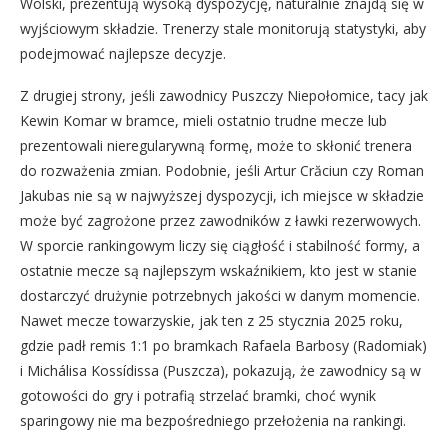
Wolski, prezentują wysoką dyspozycję, naturalnie znajdą się w
wyjściowym składzie. Trenerzy stale monitorują statystyki, aby
podejmować najlepsze decyzje.
Z drugiej strony, jeśli zawodnicy Puszczy Niepołomice, tacy jak
Kewin Komar w bramce, mieli ostatnio trudne mecze lub
prezentowali nieregularywną formę, może to skłonić trenera
do rozważenia zmian. Podobnie, jeśli Artur Crăciun czy Roman
Jakubas nie są w najwyższej dyspozycji, ich miejsce w składzie
może być zagrożone przez zawodników z ławki rezerwowych.
W sporcie rankingowym liczy się ciągłość i stabilność formy, a
ostatnie mecze są najlepszym wskaźnikiem, kto jest w stanie
dostarczyć drużynie potrzebnych jakości w danym momencie.
Nawet mecze towarzyskie, jak ten z 25 stycznia 2025 roku,
gdzie padł remis 1:1 po bramkach Rafaela Barbosy (Radomiak)
i Michálisa Kossídissa (Puszcza), pokazują, że zawodnicy są w
gotowości do gry i potrafią strzelać bramki, choć wynik
sparingowy nie ma bezpośredniego przełożenia na rankingi.