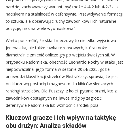
bardziej zachowawczy wariant, być może 4-4-2 lub 4-2-3-1 z
naciskiem na stabilność w defensywie. Przewidywanie formacji
to sztuka, ale obserwując ruchy zawodników i ich naturalne
pozycje, można wiele wywnioskować.
Warto podkreślić, że skład meczowy to nie tylko wyjściowa
jedenastka, ale także ławka rezerwowych, która może
diametralnie zmienić oblicze gry po wejściu świeżych sił. W
przypadku Radomiaka, obecność Leonardo Rochy w ataku jest
niepodważalna; jego forma w sezonie 2024/2025, gdzie
przewodzi klasyfikacji strzelców Ekstraklasy, sprawia, że jest
on kluczową postacią i magnesem dla kibiców śledzących
rankingi strzelców. Dla Puszczy, z kolei, pytanie brzmi, kto z
zawodników dostępnych na ławce mógłby zagrozić
defensywie Radomiaka lub wzmocnić środek pola.
Kluczowi gracze i ich wpływ na taktykę
obu drużyn: Analiza składów