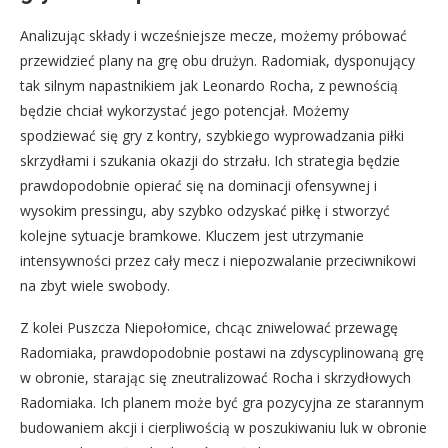
Analizując składy i wcześniejsze mecze, możemy próbować
przewidzieć plany na grę obu drużyn. Radomiak, dysponujący
tak silnym napastnikiem jak Leonardo Rocha, z pewnością
będzie chciał wykorzystać jego potencjał. Możemy
spodziewać się gry z kontry, szybkiego wyprowadzania piłki
skrzydłami i szukania okazji do strzału. Ich strategia będzie
prawdopodobnie opierać się na dominacji ofensywnej i
wysokim pressingu, aby szybko odzyskać piłkę i stworzyć
kolejne sytuacje bramkowe. Kluczem jest utrzymanie
intensywności przez cały mecz i niepozwalanie przeciwnikowi
na zbyt wiele swobody.
Z kolei Puszcza Niepołomice, chcąc zniwelować przewagę
Radomiaka, prawdopodobnie postawi na zdyscyplinowaną grę
w obronie, starając się zneutralizować Rocha i skrzydłowych
Radomiaka. Ich planem może być gra pozycyjna ze starannym
budowaniem akcji i cierpliwością w poszukiwaniu luk w obronie