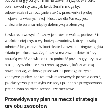
budowania gry od tyłu i minimalizowania ryzyka. W środku
pola, zawodnicy tacy jak Jakub Serafin mogą być
odpowiedzialni za rozbijanie ataków przeciwnika i próbę
inicjowania własnych akcji. Kluczowe dla Puszczy jest
znalezienie balansu między defensywą a ofensywą.
Ławka rezerwowych Puszczy jest równie ważna, ponieważ to
właśnie z niej często wychodzą zawodnicy, którzy potrafią
odmienić losy meczu. W kontekście ligowych rankingów, głębia
składu jest kluczowa. Czy Puszcza ma zawodników, którzy
potrafią wejść z ławki i od razu podnieść poziom gry, czy to w
ataku, czy w obronie? Potrzebni są gracze, którzy wniosą
nową energię, zaskoczą przeciwnika i pomogą drużynie
zdobywać punkty. Analiza ławki rezerwowych pozwala ocenić,
jak elastyczna jest taktyka Puszczy i jak dobrze przygotowana
jest drużyna na różne scenariusze meczowe.
Przewidywany plan na mecz i strategia
gry obu zespołów