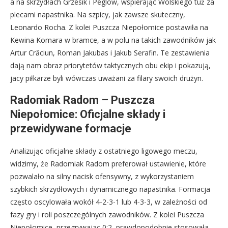
a na skrzydłach Grzesik i Peglow, wspierając Wolskiego tuż za
plecami napastnika. Na szpicy, jak zawsze skuteczny,
Leonardo Rocha. Z kolei Puszcza Niepołomice postawiła na
Kewina Komara w bramce, a w polu na takich zawodników jak
Artur Crăciun, Roman Jakubas i Jakub Serafin. Te zestawienia
dają nam obraz priorytetów taktycznych obu ekip i pokazują,
jacy piłkarze byli wówczas uważani za filary swoich drużyn.
Radomiak Radom – Puszcza
Niepołomice: Oficjalne składy i
przewidywane formacje
Analizując oficjalne składy z ostatniego ligowego meczu,
widzimy, że Radomiak Radom preferował ustawienie, które
pozwalało na silny nacisk ofensywny, z wykorzystaniem
szybkich skrzydłowych i dynamicznego napastnika. Formacja
często oscylowała wokół 4-2-3-1 lub 4-3-3, w zależności od
fazy gry i roli poszczególnych zawodników. Z kolei Puszcza
Niepołomice, przegrywając 0:2, prawdopodobnie stosowała