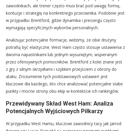
zawodnikach, ale trener często musi brać pod uwagę formę,
kontuzje i strategię na konkretnego przeciwnika. Podobnie jest
w przypadku Brentford, gdzie dynamika i pressingu często
wymagają specyficznych wyborów personalnych.
Analizując potencjalne formacje, widzimy, że obie drużyny
potrafią być elastyczne. West Ham często stosuje ustawienia z
dwoma napastnikami lub jednym wysuniętym, wspieranym
przez ofensywnych pomocników. Brentford z kolei znane jest
z gry z silnym skrzydłami i szybkim przejściem z obrony do
ataku. Zrozumienie tych podstawowych ustawień jest
kluczowe dla każdego, kto chce analizować potencjalne słabe
punkty i mocne strony obu ekip w kontekście ich rankingów.
Przewidywany Skład West Ham: Analiza
Potencjalnych Wyjściowych Piłkarzy
W przypadku West Hamu, kluczowi zawodnicy tacy jak Jarrod
Bowen czy Lucas Paquetá są zazwyczaj pewnymi punktami