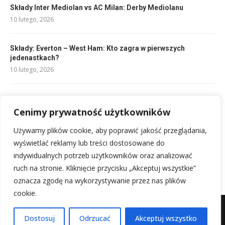
Składy Inter Mediolan vs AC Milan: Derby Mediolanu
10 lutego, 2026
Składy: Everton – West Ham: Kto zagra w pierwszych
jedenastkach?
10 lutego, 2026
Składy Raków Częstochowa vs Stal Mielec: Kto zagra?
10 lutego, 2026
Cenimy prywatność użytkowników
Używamy plików cookie, aby poprawić jakość przeglądania,
Rankingi Ekstraligi Kobiet: Aktualna Tabela i Pozycje Drużyn
wyświetlać reklamy lub treści dostosowane do
10 lutego, 2026
indywidualnych potrzeb użytkowników oraz analizować
ruch na stronie. Kliknięcie przycisku „Akceptuj wszystkie”
oznacza zgodę na wykorzystywanie przez nas plików
cookie.
Mapa witryny
Kontakt z nami
Dostosuj
Odrzucać
Akceptuj wszystko