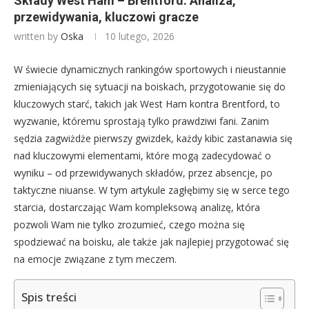
Składy West Ham – Brentford: Analiza,
przewidywania, kluczowi gracze
written by
Oska
10 lutego, 2026
W świecie dynamicznych rankingów sportowych i nieustannie
zmieniających się sytuacji na boiskach, przygotowanie się do
kluczowych starć, takich jak West Ham kontra Brentford, to
wyzwanie, któremu sprostają tylko prawdziwi fani. Zanim
sędzia zagwiżdże pierwszy gwizdek, każdy kibic zastanawia się
nad kluczowymi elementami, które mogą zadecydować o
wyniku – od przewidywanych składów, przez absencje, po
taktyczne niuanse. W tym artykule zagłębimy się w serce tego
starcia, dostarczając Wam kompleksową analizę, która
pozwoli Wam nie tylko zrozumieć, czego można się
spodziewać na boisku, ale także jak najlepiej przygotować się
na emocje związane z tym meczem.
Spis treści