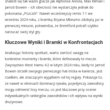
znaleźli się tak ważni gracze jak Alphonse Areola, Max Kilman i
Jarrod Bowen – ich obecność nie wystarczyła jednak do
pokonania „Pszczół”. Nawet wcześniejszy remis 1:1 we
wrześniu 2024 roku, z bramką Bryana Mbeumo zdobytą już w
pierwszej minucie, potwierdza, że Brentford potrafi szybko
narzucać swój styl gry.
Kluczowe Wyniki i Bramki w Konfrontacjach
Analizując historię spotkań, warto zwrócić uwagę na
konkretne momenty i bramki, które definiowały te mecze.
Zwycięstwo West Hamu 4:2 w lutym 2024 roku, kiedy to Jarrod
Bowen strzelił swojego pierwszego hat-tricka w karierze, jest
rzadkim, ale znaczącym wyjątkiem od tej reguły. Pokazuje to,
że nawet w okresach dominacji rywala, pojedynczy zawodnicy
mogą odmienić losy meczu, co jest kluczowe przy ocenie
indywidualnych rankingów zawodników i ich wpływu na wyniki
drużynowe.