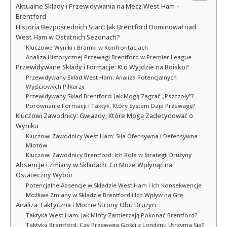
Aktualne Składy i Przewidywania na Mecz West Ham –
Brentford
Historia Bezpośrednich Starć: Jak Brentford Dominował nad
West Ham w Ostatnich Sezonach?
Kluczowe Wyniki i Bramki w Konfrontacjach
Analiza Historycznej Przewagi Brentford w Premier League
Przewidywane Składy i Formacje: Kto Wyjdzie na Boisko?
Przewidywany Skład West Ham: Analiza Potencjalnych
Wyjściowych Piłkarzy
Przewidywany Skład Brentford: Jak Mogą Zagrać „Pszczoły”?
Porównanie Formacji i Taktyk: Który System Daje Przewagę?
Kluczowi Zawodnicy: Gwiazdy, Które Mogą Zadecydować o
Wyniku
Kluczowi Zawodnicy West Ham: Siła Ofensywna i Defensywna
Młotów
Kluczowi Zawodnicy Brentford: Ich Rola w Strategii Drużyny
Absencje i Zmiany w Składach: Co Może Wpłynąć na
Ostateczny Wybór
Potencjalne Absencje w Składzie West Ham i Ich Konsekwencje
Możliwe Zmiany w Składzie Brentford i Ich Wpływ na Grę
Analiza Taktyczna i Mocne Strony Obu Drużyn
Taktyka West Ham: Jak Młoty Zamierzają Pokonać Brentford?
Taktyka Brentford: Czy Przewaga Gości z Londynu Utrzyma Się?