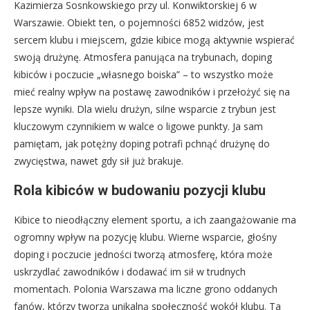
Kazimierza Sosnkowskiego przy ul. Konwiktorskiej 6 w
Warszawie. Obiekt ten, o pojemności 6852 widzów, jest
sercem klubu i miejscem, gdzie kibice mogą aktywnie wspierać
swoją drużynę. Atmosfera panująca na trybunach, doping
kibiców i poczucie „własnego boiska” – to wszystko może
mieć realny wpływ na postawę zawodników i przełożyć się na
lepsze wyniki. Dla wielu drużyn, silne wsparcie z trybun jest
kluczowym czynnikiem w walce o ligowe punkty. Ja sam
pamiętam, jak potężny doping potrafi pchnąć drużynę do
zwycięstwa, nawet gdy sił już brakuje.
Rola kibiców w budowaniu pozycji klubu
Kibice to nieodłączny element sportu, a ich zaangażowanie ma
ogromny wpływ na pozycję klubu. Wierne wsparcie, głośny
doping i poczucie jedności tworzą atmosferę, która może
uskrzydlać zawodników i dodawać im sił w trudnych
momentach. Polonia Warszawa ma liczne grono oddanych
fanów, którzy tworzą unikalną społeczność wokół klubu. Ta