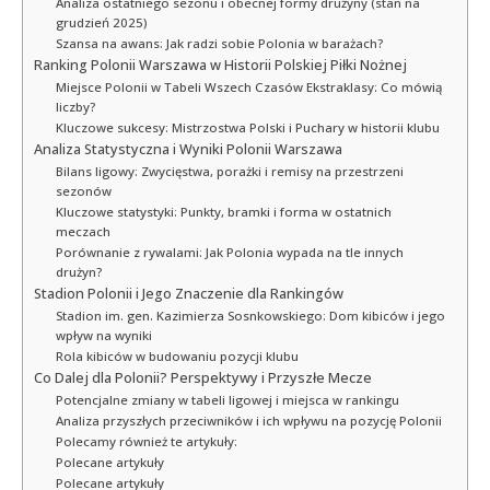
Analiza ostatniego sezonu i obecnej formy drużyny (stan na
grudzień 2025)
Szansa na awans: Jak radzi sobie Polonia w barażach?
Ranking Polonii Warszawa w Historii Polskiej Piłki Nożnej
Miejsce Polonii w Tabeli Wszech Czasów Ekstraklasy: Co mówią
liczby?
Kluczowe sukcesy: Mistrzostwa Polski i Puchary w historii klubu
Analiza Statystyczna i Wyniki Polonii Warszawa
Bilans ligowy: Zwycięstwa, porażki i remisy na przestrzeni
sezonów
Kluczowe statystyki: Punkty, bramki i forma w ostatnich
meczach
Porównanie z rywalami: Jak Polonia wypada na tle innych
drużyn?
Stadion Polonii i Jego Znaczenie dla Rankingów
Stadion im. gen. Kazimierza Sosnkowskiego: Dom kibiców i jego
wpływ na wyniki
Rola kibiców w budowaniu pozycji klubu
Co Dalej dla Polonii? Perspektywy i Przyszłe Mecze
Potencjalne zmiany w tabeli ligowej i miejsca w rankingu
Analiza przyszłych przeciwników i ich wpływu na pozycję Polonii
Polecamy również te artykuły:
Polecane artykuły
Polecane artykuły