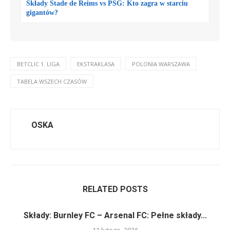
Składy Stade de Reims vs PSG: Kto zagra w starciu
gigantów?
BETCLIC 1. LIGA
EKSTRAKLASA
POLONIA WARSZAWA
TABELA WSZECH CZASÓW
OSKA
RELATED POSTS
Składy: Burnley FC – Arsenal FC: Pełne składy...
11 lutego, 2026