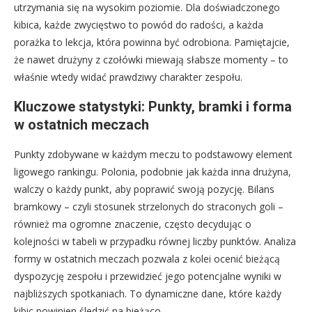
utrzymania się na wysokim poziomie. Dla doświadczonego
kibica, każde zwycięstwo to powód do radości, a każda
porażka to lekcja, która powinna być odrobiona. Pamiętajcie,
że nawet drużyny z czołówki miewają słabsze momenty – to
właśnie wtedy widać prawdziwy charakter zespołu.
Kluczowe statystyki: Punkty, bramki i forma
w ostatnich meczach
Punkty zdobywane w każdym meczu to podstawowy element
ligowego rankingu. Polonia, podobnie jak każda inna drużyna,
walczy o każdy punkt, aby poprawić swoją pozycję. Bilans
bramkowy – czyli stosunek strzelonych do straconych goli –
również ma ogromne znaczenie, często decydując o
kolejności w tabeli w przypadku równej liczby punktów. Analiza
formy w ostatnich meczach pozwala z kolei ocenić bieżącą
dyspozycję zespołu i przewidzieć jego potencjalne wyniki w
najbliższych spotkaniach. To dynamiczne dane, które każdy
kibic powinien śledzić na bieżąco.