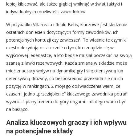
lepiej kibicować, ale także głębiej wniknąć w świat taktyki i
indywidualnych możliwości zawodników.
W przypadku Villarrealu i Realu Betis, kluczowe jest śledzenie
ostatnich doniesień dotyczących formy zawodników, ich
potencjalnych kontuzji czy zawieszeń. To właśnie te czynniki
często decydują ostatecznie o tym, kto znajdzie się w
wyjściowej jedenastce, a kto będzie musiał poczekać na swoją
szansę z ławki rezerwowych. Każda zmiana w składzie może
mieć znaczący wpływ na dynamikę gry i siłę ofensywną lub
defensywną drużyny, co bezpośrednio przekłada się na ich
pozycję w rankingach. Z mojego doświadczenia wiem, że
czasami jedno „przeziębienie” kluczowego zawodnika potrafi
wywrócić plany trenera do góry nogami – dlatego warto być
na bieżąco!
Analiza kluczowych graczy i ich wpływu
na potencjalne składy