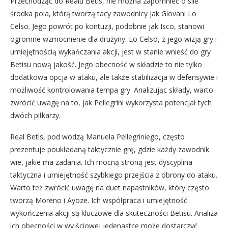
Przechodząc do Realu Betis, nie można zapomnieć o sile
środka pola, którą tworzą tacy zawodnicy jak Giovani Lo
Celso. Jego powrót po kontuzji, podobnie jak Isco, stanowi
ogromne wzmocnienie dla drużyny. Lo Celso, z jego wizją gry i
umiejętnością wykańczania akcji, jest w stanie wnieść do gry
Betisu nową jakość. Jego obecność w składzie to nie tylko
dodatkowa opcja w ataku, ale także stabilizacja w defensywie i
możliwość kontrolowania tempa gry. Analizując składy, warto
zwrócić uwagę na to, jak Pellegrini wykorzysta potencjał tych
dwóch piłkarzy.
Real Betis, pod wodzą Manuela Pellegriniego, często
prezentuje poukładaną taktycznie grę, gdzie każdy zawodnik
wie, jakie ma zadania. Ich mocną stroną jest dyscyplina
taktyczna i umiejętność szybkiego przejścia z obrony do ataku.
Warto też zwrócić uwagę na duet napastników, który często
tworzą Moreno i Ayoze. Ich współpraca i umiejętność
wykończenia akcji są kluczowe dla skuteczności Betisu. Analiza
ich obecności w wyjściowej jedenastce może dostarczyć