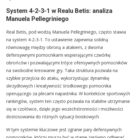
System 4-2-3-1 w Realu Betis: analiza
Manuela Pellegriniego
Real Betis, pod wodzą Manuela Pellegriniego, często stawia
na system 4-2-3-1. To ustawienie zapewnia solidną
równowagę między obroną a atakiem, z dwoma
defensywnymi pomocnikami wspierającymi czwórkę
obrońców i pozwalającymi trójce ofensywnych pomocników
na swobodne kreowanie gry. Taka struktura pozwala na
szybkie przejścia do ataku, wykorzystując dynamikę
skrzydłowych i kreatywność środkowego pomocnika
operującego za plecami napastnika. W kontekście sportowych
rankingów, system ten często pozwala na stabilne utrzymanie
się w czołówce, dzięki jego wszechstronności i możliwości
dostosowania do różnych sytuacji boiskowych.
W tym systemie kluczowe jest zgranie pary defensywnych
pomocników, którzy muszą być w stanie zarówno odbierać