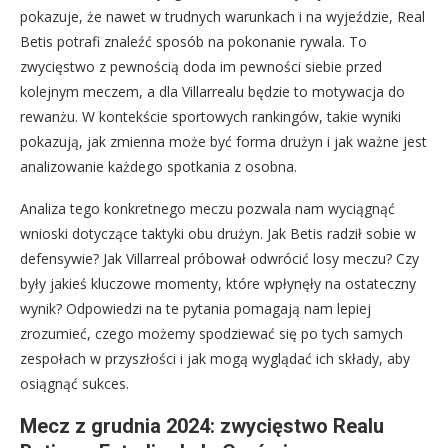
pokazuje, że nawet w trudnych warunkach i na wyjeździe, Real
Betis potrafi znaleźć sposób na pokonanie rywala. To
zwycięstwo z pewnością doda im pewności siebie przed
kolejnym meczem, a dla Villarrealu będzie to motywacja do
rewanżu. W kontekście sportowych rankingów, takie wyniki
pokazują, jak zmienna może być forma drużyn i jak ważne jest
analizowanie każdego spotkania z osobna.
Analiza tego konkretnego meczu pozwala nam wyciągnąć
wnioski dotyczące taktyki obu drużyn. Jak Betis radził sobie w
defensywie? Jak Villarreal próbował odwrócić losy meczu? Czy
były jakieś kluczowe momenty, które wpłynęły na ostateczny
wynik? Odpowiedzi na te pytania pomagają nam lepiej
zrozumieć, czego możemy spodziewać się po tych samych
zespołach w przyszłości i jak mogą wyglądać ich składy, aby
osiągnąć sukces.
Mecz z grudnia 2024: zwycięstwo Realu