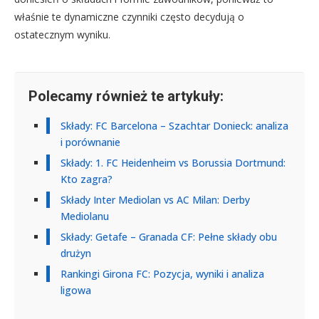
właśnie te dynamiczne czynniki często decydują o
ostatecznym wyniku.
Polecamy również te artykuły:
Składy: FC Barcelona – Szachtar Donieck: analiza
i porównanie
Składy: 1. FC Heidenheim vs Borussia Dortmund:
Kto zagra?
Składy Inter Mediolan vs AC Milan: Derby
Mediolanu
Składy: Getafe – Granada CF: Pełne składy obu
drużyn
Rankingi Girona FC: Pozycja, wyniki i analiza
ligowa