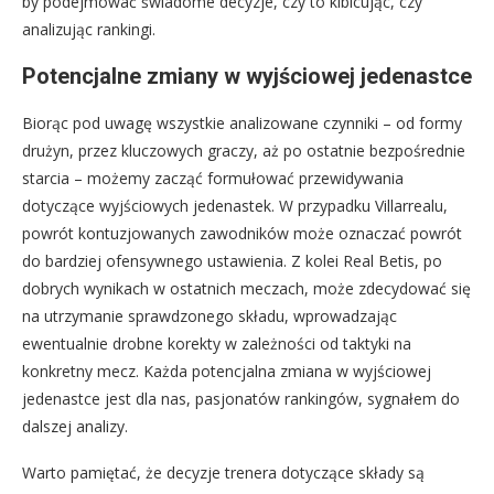
by podejmować świadome decyzje, czy to kibicując, czy
analizując rankingi.
Potencjalne zmiany w wyjściowej jedenastce
Biorąc pod uwagę wszystkie analizowane czynniki – od formy
drużyn, przez kluczowych graczy, aż po ostatnie bezpośrednie
starcia – możemy zacząć formułować przewidywania
dotyczące wyjściowych jedenastek. W przypadku Villarrealu,
powrót kontuzjowanych zawodników może oznaczać powrót
do bardziej ofensywnego ustawienia. Z kolei Real Betis, po
dobrych wynikach w ostatnich meczach, może zdecydować się
na utrzymanie sprawdzonego składu, wprowadzając
ewentualnie drobne korekty w zależności od taktyki na
konkretny mecz. Każda potencjalna zmiana w wyjściowej
jedenastce jest dla nas, pasjonatów rankingów, sygnałem do
dalszej analizy.
Warto pamiętać, że decyzje trenera dotyczące składy są