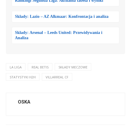
Rankingi Segunda Liga: Aktualna tabela i wyniki
Składy: Lazio – AZ Alkmaar: Konfrontacja i analiza
Składy: Arsenal – Leeds United: Przewidywania i
Analiza
LA LIGA
REAL BETIS
SKŁADY MECZOWE
STATYSTYKI H2H
VILLARREAL CF
OSKA