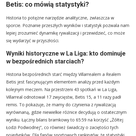
Betis: co mówią statystyki?
Historia to potężne narzędzie analityczne, zwłaszcza w
sporcie. Poznanie przeszłych wyników i statystyk pozwala nam
lepiej zrozumieć dynamikę rywalizacji i przewidzieć, co może
się wydarzyć w przyszłości.
Wyniki historyczne w La Liga: kto dominuje
w bezpośrednich starciach?
Historia bezpośrednich starć między Villarrealem a Realem
Betis jest fascynującym elementem analizy przed każdym
kolejnym meczem. Na przestrzeni 43 spotkań w La Liga,
Villarreal odnotował 17 zwycięstw, Betis 15, a 11 razy padł
remis. To pokazuje, że mamy do czynienia z rywalizacją
wyrównaną, gdzie niewielkie różnice decydują o ostatecznym
wyniku. Łączny bilans bramkowy to 65:59 na korzyść „Żółtej
Łodzi Podwodnej”, co również świadczy o zaciętości tych
pojedynków. Dla fanów sportowych rankingów, te statystyki