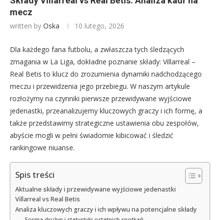
Składy Villarreal vs Real Betis: Analiza kadr na
mecz
written by
Oska
10 lutego, 2026
Dla każdego fana futbolu, a zwłaszcza tych śledzących
zmagania w La Liga, dokładne poznanie składy: Villarreal –
Real Betis to klucz do zrozumienia dynamiki nadchodzącego
meczu i przewidzenia jego przebiegu. W naszym artykule
rozłożymy na czynniki pierwsze przewidywane wyjściowe
jedenastki, przeanalizujemy kluczowych graczy i ich formę, a
także przedstawimy strategiczne ustawienia obu zespołów,
abyście mogli w pełni świadomie kibicować i śledzić
rankingowe niuanse.
Spis treści
Aktualne składy i przewidywane wyjściowe jedenastki
Villarreal vs Real Betis
Analiza kluczowych graczy i ich wpływu na potencjalne składy
Forma drużyn i statystyki ostatnich spotkań