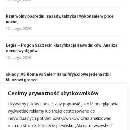
Rzut wolny pośredni: zasady, taktyka i wykonanie w piłce
nożnej
12 lutego, 2026
Legia – Pogoń Szczecin klasyfikacja zawodników: Analiza i
ocena występów
10 lutego, 2026
składy: AS Roma vs Salernitana: Wyjściowe jedenastki i
kluczowi gracze
10 lutego, 2026
Cenimy prywatność użytkowników
Reprezentacja Brazylii w piłce siatkowej mężczyzn: historia i
Używamy plików cookie, aby poprawić jakość przeglądania,
sukcesy
wyświetlać reklamy lub treści dostosowane do
15 lutego, 2026
indywidualnych potrzeb użytkowników oraz analizować
ruch na stronie. Kliknięcie przycisku „Akceptuj wszystkie”