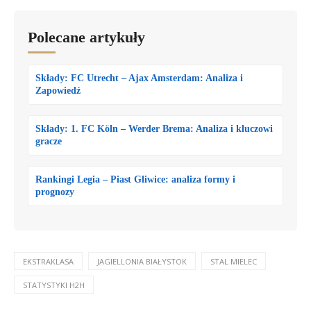
Polecane artykuły
Składy: FC Utrecht – Ajax Amsterdam: Analiza i
Zapowiedź
Składy: 1. FC Köln – Werder Brema: Analiza i kluczowi
gracze
Rankingi Legia – Piast Gliwice: analiza formy i
prognozy
EKSTRAKLASA
JAGIELLONIA BIAŁYSTOK
STAL MIELEC
STATYSTYKI H2H