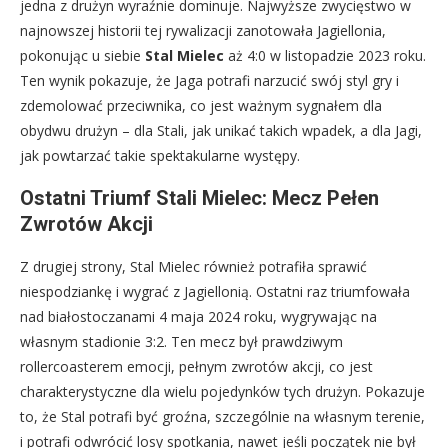
jedna z drużyn wyraźnie dominuje. Najwyższe zwycięstwo w
najnowszej historii tej rywalizacji zanotowała Jagiellonia,
pokonując u siebie
Stal Mielec
aż 4:0 w listopadzie 2023 roku.
Ten wynik pokazuje, że Jaga potrafi narzucić swój styl gry i
zdemolować przeciwnika, co jest ważnym sygnałem dla
obydwu drużyn – dla Stali, jak unikać takich wpadek, a dla Jagi,
jak powtarzać takie spektakularne występy.
Ostatni Triumf Stali Mielec: Mecz Pełen
Zwrotów Akcji
Z drugiej strony, Stal Mielec również potrafiła sprawić
niespodziankę i wygrać z Jagiellonią. Ostatni raz triumfowała
nad białostoczanami 4 maja 2024 roku, wygrywając na
własnym stadionie 3:2. Ten mecz był prawdziwym
rollercoasterem emocji, pełnym zwrotów akcji, co jest
charakterystyczne dla wielu pojedynków tych drużyn. Pokazuje
to, że Stal potrafi być groźna, szczególnie na własnym terenie,
i potrafi odwrócić losy spotkania, nawet jeśli początek nie był