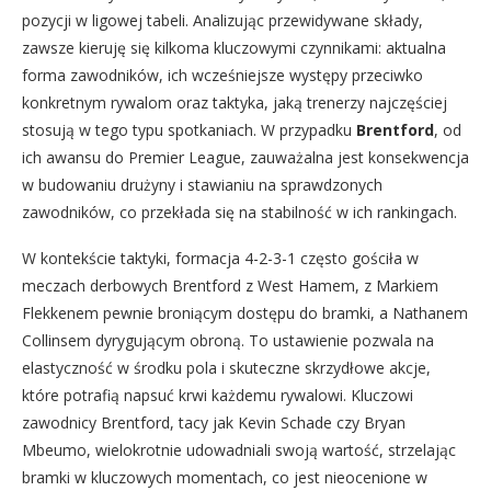
pozycji w ligowej tabeli. Analizując przewidywane składy,
zawsze kieruję się kilkoma kluczowymi czynnikami: aktualna
forma zawodników, ich wcześniejsze występy przeciwko
konkretnym rywalom oraz taktyka, jaką trenerzy najczęściej
stosują w tego typu spotkaniach. W przypadku
Brentford
, od
ich awansu do Premier League, zauważalna jest konsekwencja
w budowaniu drużyny i stawianiu na sprawdzonych
zawodników, co przekłada się na stabilność w ich rankingach.
W kontekście taktyki, formacja 4-2-3-1 często gościła w
meczach derbowych Brentford z West Hamem, z Markiem
Flekkenem pewnie broniącym dostępu do bramki, a Nathanem
Collinsem dyrygującym obroną. To ustawienie pozwala na
elastyczność w środku pola i skuteczne skrzydłowe akcje,
które potrafią napsuć krwi każdemu rywalowi. Kluczowi
zawodnicy Brentford, tacy jak Kevin Schade czy Bryan
Mbeumo, wielokrotnie udowadniali swoją wartość, strzelając
bramki w kluczowych momentach, co jest nieocenione w