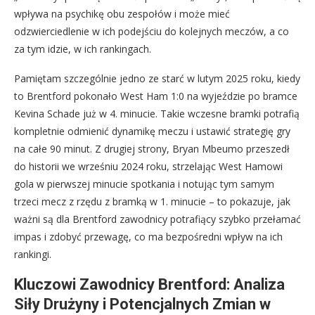
wpływa na psychikę obu zespołów i może mieć
odzwierciedlenie w ich podejściu do kolejnych meczów, a co
za tym idzie, w ich rankingach.
Pamiętam szczególnie jedno ze starć w lutym 2025 roku, kiedy
to Brentford pokonało West Ham 1:0 na wyjeździe po bramce
Kevina Schade już w 4. minucie. Takie wczesne bramki potrafią
kompletnie odmienić dynamikę meczu i ustawić strategię gry
na całe 90 minut. Z drugiej strony, Bryan Mbeumo przeszedł
do historii we wrześniu 2024 roku, strzelając West Hamowi
gola w pierwszej minucie spotkania i notując tym samym
trzeci mecz z rzędu z bramką w 1. minucie – to pokazuje, jak
ważni są dla Brentford zawodnicy potrafiący szybko przełamać
impas i zdobyć przewagę, co ma bezpośredni wpływ na ich
rankingi.
Kluczowi Zawodnicy Brentford: Analiza
Siły Drużyny i Potencjalnych Zmian w