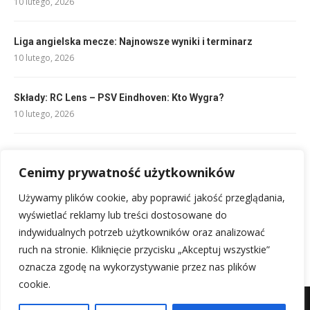
10 lutego, 2026
Liga angielska mecze: Najnowsze wyniki i terminarz
10 lutego, 2026
Składy: RC Lens – PSV Eindhoven: Kto Wygra?
10 lutego, 2026
Błąd koszykarza: Jak go rozpoznać i wyeliminować
13 lutego, 2026
Cenimy prywatność użytkowników
Używamy plików cookie, aby poprawić jakość przeglądania,
Składy ŁKS Łódź – Górnik Zabrze: Analiza i zapowiedź
wyświetlać reklamy lub treści dostosowane do
10 lutego, 2026
indywidualnych potrzeb użytkowników oraz analizować
ruch na stronie. Kliknięcie przycisku „Akceptuj wszystkie”
oznacza zgodę na wykorzystywanie przez nas plików
cookie.
Mapa witryny
Kontakt z nami