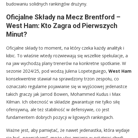
budowaniu solidnych rankingów drużyny.
Oficjalne Składy na Mecz Brentford –
West Ham: Kto Zagra od Pierwszych
Minut?
Oficjalne składy to moment, na który czeka każdy analityk i
kibic. To właśnie wtedy rozwiewają się wszelkie spekulacje, a
na jaw wychodzą plany trenerów na konkretne spotkanie. W
sezonie 2024/25, pod wodzą Julena Lopeteguiego,
West Ham
konsekwentnie stawiał na sprawdzony trzon zespołu, co
oznaczało regularne pojawianie się w wyjściowej jedenastce
takich graczy jak Jarrod Bowen, Mohammed Kudus i Max
Kilman. Ich obecność w składzie gwarantuje nie tylko siłę
ofensywną, ale też stabilność w defensywie, co jest
fundamentem dobrych pozycji w ligowych rankingach.
Ważne jest, aby pamiętać, że nawet jedenastka, która wydaje
się być „pewniakami”, może ulec zmianie w ostatniej chwili.