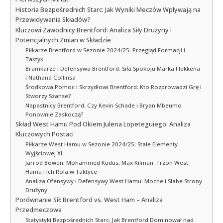
Historia Bezpośrednich Starc: Jak Wyniki Meczów Wpływają na
Przewidywania Składów?
Kluczowi Zawodnicy Brentford: Analiza Siły Drużyny i
Potencjalnych Zmian w Składzie
Piłkarze Brentford w Sezonie 2024/25: Przegląd Formacji i
Taktyk
Bramkarze i Defensywa Brentford: Siła Spokoju Marka Flekkena
i Nathana Collinsa
Środkowa Pomoc i Skrzydłowi Brentford: Kto Rozprowadzi Grę i
Stworzy Szanse?
Napastnicy Brentford: Czy Kevin Schade i Bryan Mbeumo
Ponownie Zaskoczą?
Skład West Hamu Pod Okiem Julena Lopeteguiego: Analiza
Kluczowych Postaci
Piłkarze West Hamu w Sezonie 2024/25: Stałe Elementy
Wyjściowej XI
Jarrod Bowen, Mohammed Kudus, Max Kilman: Trzon West
Hamu i Ich Rola w Taktyce
Analiza Ofensywy i Defensywy West Hamu: Mocne i Słabe Strony
Drużyny
Porównanie Sił: Brentford vs. West Ham – Analiza
Przedmeczowa
Statystyki Bezpośrednich Starc: Jak Brentford Dominował nad