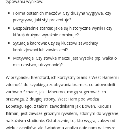
typowaniu wyników:
Forma ostatnich meczów: Czy drużyna wygrywa, czy
przegrywa, jaki styl prezentuje?
Bezpośrednie starcia: Jakie są historyczne wyniki i czy
któraś drużyna wyraźnie dominuje?
Sytuacja kadrowa: Czy są kluczowi zawodnicy
kontuzjowani lub zawieszeni?
Motywacja: Czy stawka meczu jest wysoka (np. walka o
mistrzostwo, utrzymanie)?
W przypadku Brentford, ich korzystny bilans z West Hamem i
zdolność do szybkiego zdobywania bramek, co udowodnili
zarówno Schade, jak i Mbeumo, mogą sugerować ich
przewagę. Z drugiej strony, West Ham pod wodzą
Lopeteguiego, z takimi zawodnikami jak Bowen, Kudus i
Kilman, jest zawsze groźnym rywalem, zdolnym do wygranej
na każdym stadionie. Ostatecznie, to, kto wygra, zależy od
wielu czynników, ale świadoma analiza daje nam najlepsze