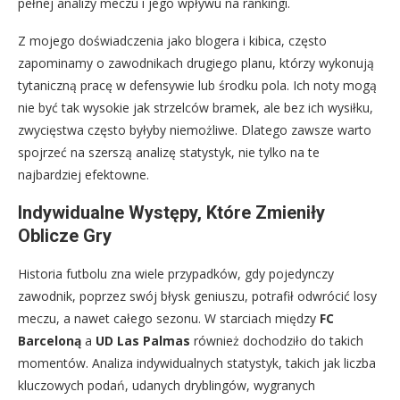
pełnej analizy meczu i jego wpływu na rankingi.
Z mojego doświadczenia jako blogera i kibica, często
zapominamy o zawodnikach drugiego planu, którzy wykonują
tytaniczną pracę w defensywie lub środku pola. Ich noty mogą
nie być tak wysokie jak strzelców bramek, ale bez ich wysiłku,
zwycięstwa często byłyby niemożliwe. Dlatego zawsze warto
spojrzeć na szerszą analizę statystyk, nie tylko na te
najbardziej efektowne.
Indywidualne Występy, Które Zmieniły
Oblicze Gry
Historia futbolu zna wiele przypadków, gdy pojedynczy
zawodnik, poprzez swój błysk geniuszu, potrafił odwrócić losy
meczu, a nawet całego sezonu. W starciach między
FC
Barceloną
a
UD Las Palmas
również dochodziło do takich
momentów. Analiza indywidualnych statystyk, takich jak liczba
kluczowych podań, udanych dryblingów, wygranych