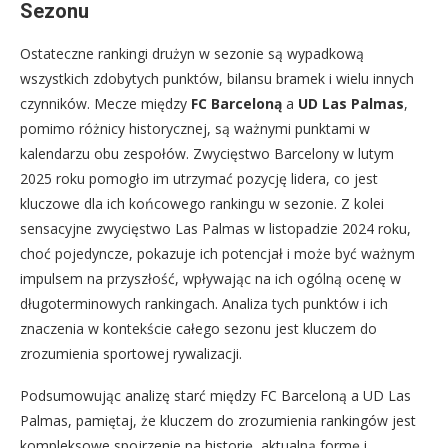
Sezonu
Ostateczne rankingi drużyn w sezonie są wypadkową
wszystkich zdobytych punktów, bilansu bramek i wielu innych
czynników. Mecze między
FC Barceloną
a
UD Las Palmas
,
pomimo różnicy historycznej, są ważnymi punktami w
kalendarzu obu zespołów. Zwycięstwo Barcelony w lutym
2025 roku pomogło im utrzymać pozycję lidera, co jest
kluczowe dla ich końcowego rankingu w sezonie. Z kolei
sensacyjne zwycięstwo Las Palmas w listopadzie 2024 roku,
choć pojedyncze, pokazuje ich potencjał i może być ważnym
impulsem na przyszłość, wpływając na ich ogólną ocenę w
długoterminowych rankingach. Analiza tych punktów i ich
znaczenia w kontekście całego sezonu jest kluczem do
zrozumienia sportowej rywalizacji.
Podsumowując analizę starć między FC Barceloną a UD Las
Palmas, pamiętaj, że kluczem do zrozumienia rankingów jest
kompleksowe spojrzenie na historię, aktualną formę i