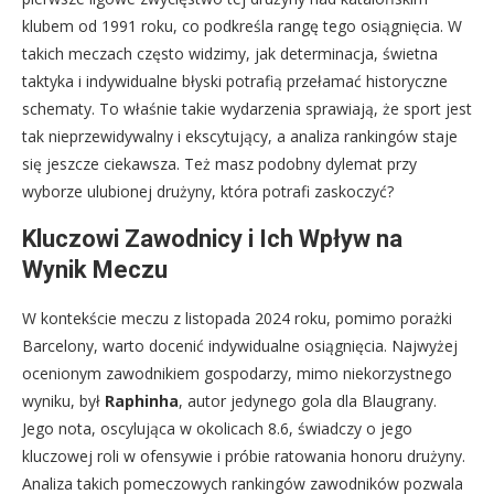
klubem od 1991 roku, co podkreśla rangę tego osiągnięcia. W
takich meczach często widzimy, jak determinacja, świetna
taktyka i indywidualne błyski potrafią przełamać historyczne
schematy. To właśnie takie wydarzenia sprawiają, że sport jest
tak nieprzewidywalny i ekscytujący, a analiza rankingów staje
się jeszcze ciekawsza. Też masz podobny dylemat przy
wyborze ulubionej drużyny, która potrafi zaskoczyć?
Kluczowi Zawodnicy i Ich Wpływ na
Wynik Meczu
W kontekście meczu z listopada 2024 roku, pomimo porażki
Barcelony, warto docenić indywidualne osiągnięcia. Najwyżej
ocenionym zawodnikiem gospodarzy, mimo niekorzystnego
wyniku, był
Raphinha
, autor jedynego gola dla Blaugrany.
Jego nota, oscylująca w okolicach 8.6, świadczy o jego
kluczowej roli w ofensywie i próbie ratowania honoru drużyny.
Analiza takich pomeczowych rankingów zawodników pozwala