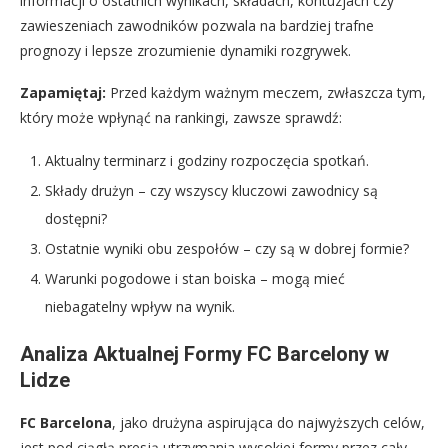
informacji o ostatnich wynikach, składach, kontuzjach czy
zawieszeniach zawodników pozwala na bardziej trafne
prognozy i lepsze zrozumienie dynamiki rozgrywek.
Zapamiętaj:
Przed każdym ważnym meczem, zwłaszcza tym,
który może wpłynąć na rankingi, zawsze sprawdź:
Aktualny terminarz i godziny rozpoczęcia spotkań.
Składy drużyn – czy wszyscy kluczowi zawodnicy są
dostępni?
Ostatnie wyniki obu zespołów – czy są w dobrej formie?
Warunki pogodowe i stan boiska – mogą mieć
niebagatelny wpływ na wynik.
Analiza Aktualnej Formy FC Barcelony w
Lidze
FC Barcelona
, jako drużyna aspirująca do najwyższych celów,
jest pod ciągłą presją utrzymania wysokiej formy przez cały