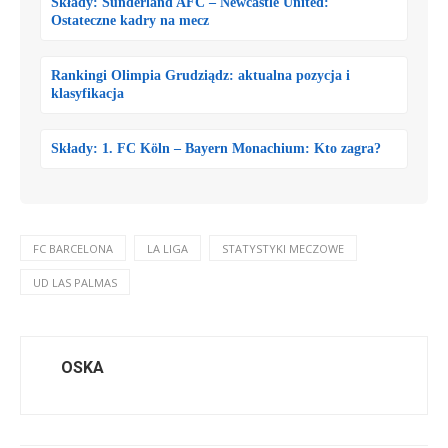
Składy: Sunderland AFC – Newcastle United:
Ostateczne kadry na mecz
Rankingi Olimpia Grudziądz: aktualna pozycja i
klasyfikacja
Składy: 1. FC Köln – Bayern Monachium: Kto zagra?
FC BARCELONA
LA LIGA
STATYSTYKI MECZOWE
UD LAS PALMAS
OSKA