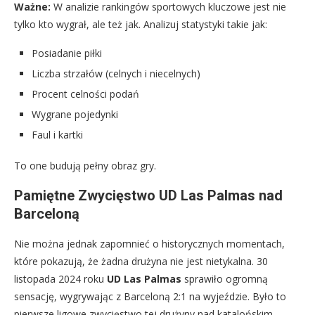
Ważne:
W analizie rankingów sportowych kluczowe jest nie
tylko kto wygrał, ale też jak. Analizuj statystyki takie jak:
Posiadanie piłki
Liczba strzałów (celnych i niecelnych)
Procent celności podań
Wygrane pojedynki
Faul i kartki
To one budują pełny obraz gry.
Pamiętne Zwycięstwo UD Las Palmas nad
Barceloną
Nie można jednak zapomnieć o historycznych momentach,
które pokazują, że żadna drużyna nie jest nietykalna. 30
listopada 2024 roku
UD Las Palmas
sprawiło ogromną
sensację, wygrywając z Barceloną 2:1 na wyjeździe. Było to
pierwsze ligowe zwycięstwo tej drużyny nad katalońskim