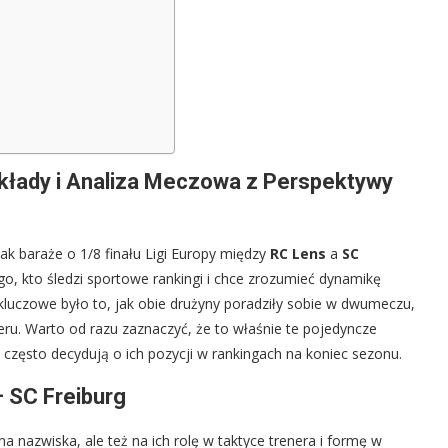
Składy i Analiza Meczowa z Perspektywy
jak baraże o 1/8 finału Ligi Europy między
RC Lens
a
SC
ego, kto śledzi sportowe rankingi i chce zrozumieć dynamikę
luczowe było to, jak obie drużyny poradziły sobie w dwumeczu,
eru. Warto od razu zaznaczyć, że to właśnie te pojedyncze
 często decydują o ich pozycji w rankingach na koniec sezonu.
 SC Freiburg
a nazwiska, ale też na ich rolę w taktyce trenera i formę w