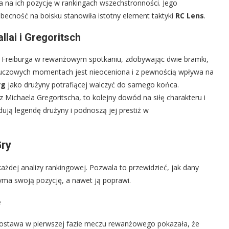
 na ich pozycję w rankingach wszechstronności. Jego
becność na boisku stanowiła istotny element taktyki
RC Lens
.
lai i Gregoritsch
z Freiburga w rewanżowym spotkaniu, zdobywając dwie bramki,
kluczowych momentach jest nieoceniona i z pewnością wpływa na
rg
jako drużyny potrafiącej walczyć do samego końca.
z Michaela Gregoritscha, to kolejny dowód na siłę charakteru i
ją legendę drużyny i podnoszą jej prestiż w
Gry
żdej analizy rankingowej. Pozwala to przewidzieć, jak dany
zyma swoją pozycję, a nawet ją poprawi.
e
stawa w pierwszej fazie meczu rewanżowego pokazała, że