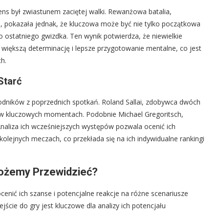
ns był zwiastunem zaciętej walki. Rewanżowa batalia,
g
, pokazała jednak, że kluczowa może być nie tylko początkowa
o ostatniego gwizdka. Ten wynik potwierdza, że niewielkie
większą determinację i lepsze przygotowanie mentalne, co jest
h.
Starć
odników z poprzednich spotkań. Roland Sallai, zdobywca dwóch
y w kluczowych momentach. Podobnie Michael Gregoritsch,
Analiza ich wcześniejszych występów pozwala ocenić ich
kolejnych meczach, co przekłada się na ich indywidualne rankingi
Możemy Przewidzieć?
ocenić ich szanse i potencjalne reakcje na różne scenariusze
dejście do gry jest kluczowe dla analizy ich potencjału