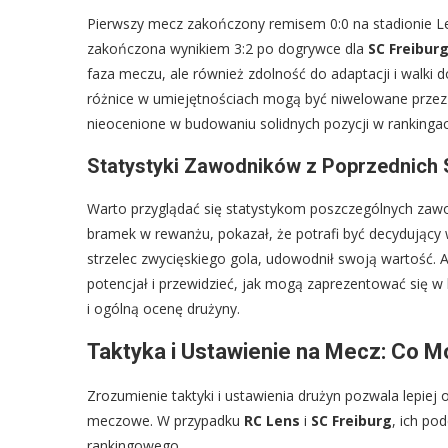
Pierwszy mecz zakończony remisem 0:0 na stadionie Le
zakończona wynikiem 3:2 po dogrywce dla
SC Freibur
faza meczu, ale również zdolność do adaptacji i walki d
różnice w umiejętnościach mogą być niwelowane przez 
nieocenione w budowaniu solidnych pozycji w rankingac
Statystyki Zawodników z Poprzednich 
Warto przyglądać się statystykom poszczególnych zaw
bramek w rewanżu, pokazał, że potrafi być decydując
strzelec zwycięskiego gola, udowodnił swoją wartość. 
potencjał i przewidzieć, jak mogą zaprezentować się w 
i ogólną ocenę drużyny.
Taktyka i Ustawienie na Mecz: Co 
Zrozumienie taktyki i ustawienia drużyn pozwala lepiej 
meczowe. W przypadku
RC Lens
i
SC Freiburg
, ich po
rankingowego.