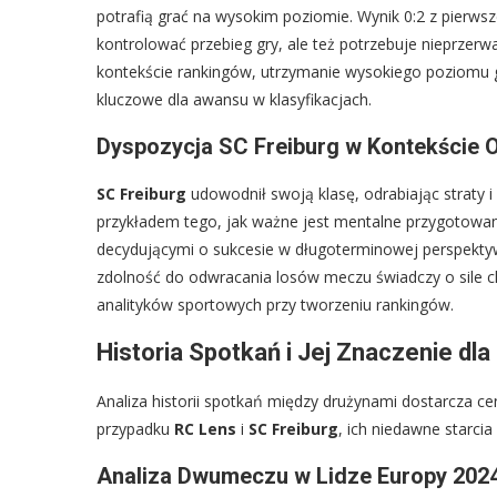
potrafią grać na wysokim poziomie. Wynik 0:2 z pierw
kontrolować przebieg gry, ale też potrzebuje nieprzerw
kontekście rankingów, utrzymanie wysokiego poziomu gr
kluczowe dla awansu w klasyfikacjach.
Dyspozycja SC Freiburg w Kontekście 
SC Freiburg
udowodnił swoją klasę, odrabiając straty 
przykładem tego, jak ważne jest mentalne przygotowani
decydującymi o sukcesie w długoterminowej perspekty
zdolność do odwracania losów meczu świadczy o sile cha
analityków sportowych przy tworzeniu rankingów.
Historia Spotkań i Jej Znaczenie dl
Analiza historii spotkań między drużynami dostarcza c
przypadku
RC Lens
i
SC Freiburg
, ich niedawne starci
Analiza Dwumeczu w Lidze Europy 202