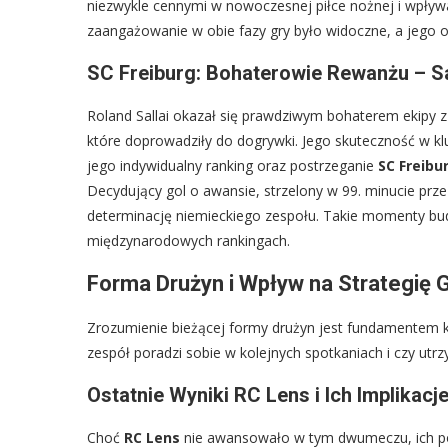
niezwykle cennymi w nowoczesnej piłce nożnej i wpływa
zaangażowanie w obie fazy gry było widoczne, a jego o
SC Freiburg: Bohaterowie Rewanżu – Sal
Roland Sallai okazał się prawdziwym bohaterem ekipy 
które doprowadziły do dogrywki. Jego skuteczność w 
jego indywidualny ranking oraz postrzeganie
SC Freibu
Decydujący gol o awansie, strzelony w 99. minucie prze
determinację niemieckiego zespołu. Takie momenty budu
międzynarodowych rankingach.
Forma Drużyn i Wpływ na Strategię 
Zrozumienie bieżącej formy drużyn jest fundamentem ka
zespół poradzi sobie w kolejnych spotkaniach i czy utr
Ostatnie Wyniki RC Lens i Ich Implikacj
Choć
RC Lens
nie awansowało w tym dwumeczu, ich po