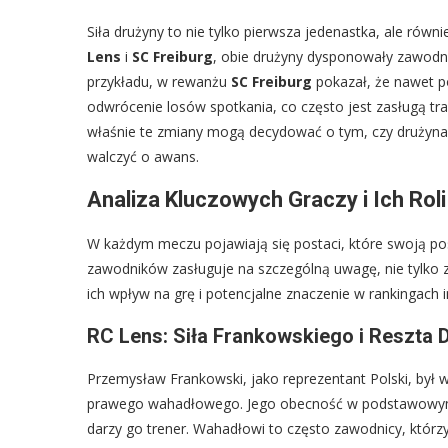
Siła drużyny to nie tylko pierwsza jedenastka, ale ró
Lens
i
SC Freiburg
, obie drużyny dysponowały zawodnik
przykładu, w rewanżu
SC Freiburg
pokazał, że nawet p
odwrócenie losów spotkania, co często jest zasługą tr
właśnie te zmiany mogą decydować o tym, czy drużyna 
walczyć o awans.
Analiza Kluczowych Graczy i Ich Roli
W każdym meczu pojawiają się postaci, które swoją post
zawodników zasługuje na szczególną uwagę, nie tylko z
ich wpływ na grę i potencjalne znaczenie w rankingach 
RC Lens: Siła Frankowskiego i Reszta 
Przemysław Frankowski, jako reprezentant Polski, by
prawego wahadłowego. Jego obecność w podstawowym skł
darzy go trener. Wahadłowi to często zawodnicy, którz