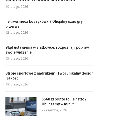
10 lutego, 2026
Ile trwa mecz koszykówki? Oficjalny czas gry i
przerwy
12 lutego, 2026
Błąd ustawienia w siatkówce: rozpoznaj i popraw
swoje widzenie
15 lutego, 2026
Stroje sportowe z nadrukiem: Twój unikalny design
i jakość
19 lutego, 2026
5560 zł brutto to ile netto?
Obliczamy w minut
29 czerwca, 2026