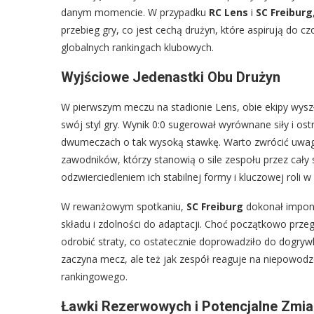
danym momencie. W przypadku
RC Lens
i
SC Freiburg
przebieg gry, co jest cechą drużyn, które aspirują do 
globalnych rankingach klubowych.
Wyjściowe Jedenastki Obu Drużyn
W pierwszym meczu na stadionie Lens, obie ekipy wyszł
swój styl gry. Wynik 0:0 sugerował wyrównane siły i os
dwumeczach o tak wysoką stawkę. Warto zwrócić uwag
zawodników, którzy stanowią o sile zespołu przez cały
odzwierciedleniem ich stabilnej formy i kluczowej roli w
W rewanżowym spotkaniu,
SC Freiburg
dokonał imponu
składu i zdolności do adaptacji. Choć początkowo przeg
odrobić straty, co ostatecznie doprowadziło do dogrywki
zaczyna mecz, ale też jak zespół reaguje na niepowodz
rankingowego.
Ławki Rezerwowych i Potencjalne Zmia