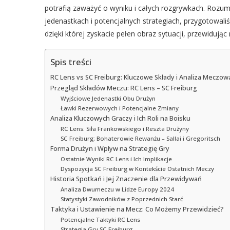
potrafią zaważyć o wyniku i całych rozgrywkach. Rozum
jedenastkach i potencjalnych strategiach, przygotowali
dzięki której zyskacie pełen obraz sytuacji, przewiduj
Spis treści
RC Lens vs SC Freiburg: Kluczowe Składy i Analiza Meczo
Przegląd Składów Meczu: RC Lens – SC Freiburg
Wyjściowe Jedenastki Obu Drużyn
Ławki Rezerwowych i Potencjalne Zmiany
Analiza Kluczowych Graczy i Ich Roli na Boisku
RC Lens: Siła Frankowskiego i Reszta Drużyny
SC Freiburg: Bohaterowie Rewanżu – Sallai i Gregoritsch
Forma Drużyn i Wpływ na Strategię Gry
Ostatnie Wyniki RC Lens i Ich Implikacje
Dyspozycja SC Freiburg w Kontekście Ostatnich Meczy
Historia Spotkań i Jej Znaczenie dla Przewidywań
Analiza Dwumeczu w Lidze Europy 2024
Statystyki Zawodników z Poprzednich Starć
Taktyka i Ustawienie na Mecz: Co Możemy Przewidzieć?
Potencjalne Taktyki RC Lens
Strategia Gry SC Freiburg