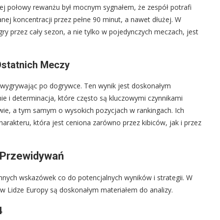
szej połowy rewanżu był mocnym sygnałem, że zespół potrafi
anej koncentracji przez pełne 90 minut, a nawet dłużej. W
y przez cały sezon, a nie tylko w pojedynczych meczach, jest
Ostatnich Meczy
i wygrywając po dogrywce. Ten wynik jest doskonałym
e i determinacja, które często są kluczowymi czynnikami
wie, a tym samym o wysokich pozycjach w rankingach. Ich
rakteru, która jest ceniona zarówno przez kibiców, jak i przez
a Przewidywań
ennych wskazówek co do potencjalnych wyników i strategii. W
a w Lidze Europy są doskonałym materiałem do analizy.
4