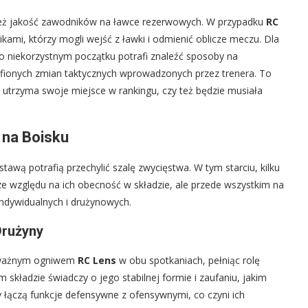
wnież jakość zawodników na ławce rezerwowych. W przypadku
RC
ami, którzy mogli wejść z ławki i odmienić oblicze meczu. Dla
o niekorzystnym początku potrafi znaleźć sposoby na
afionych zmian taktycznych wprowadzonych przez trenera. To
utrzyma swoje miejsce w rankingu, czy też będzie musiała
 na Boisku
awą potrafią przechylić szalę zwycięstwa. W tym starciu, kilku
e względu na ich obecność w składzie, ale przede wszystkim na
indywidualnych i drużynowych.
Drużyny
ł ważnym ogniwem
RC Lens
w obu spotkaniach, pełniąc rolę
adzie świadczy o jego stabilnej formie i zaufaniu, jakim
y łączą funkcje defensywne z ofensywnymi, co czyni ich