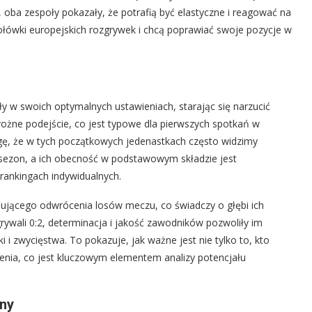
, oba zespoły pokazały, że potrafią być elastyczne i reagować na
czołówki europejskich rozgrywek i chcą poprawiać swoje pozycje w
y w swoich optymalnych ustawieniach, starając się narzucić
trożne podejście, co jest typowe dla pierwszych spotkań w
ę, że w tych początkowych jedenastkach często widzimy
 sezon, a ich obecność w podstawowym składzie jest
 rankingach indywidualnych.
jącego odwrócenia losów meczu, co świadczy o głębi ich
rywali 0:2, determinacja i jakość zawodników pozwoliły im
 i zwycięstwa. To pokazuje, jak ważne jest nie tylko to, kto
enia, co jest kluczowym elementem analizy potencjału
ny