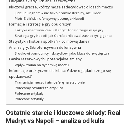
Oficjalne składy i ich analiza taktyczna
Kluczowi gracze, którzy mogą zadecydować o losach meczu
Jude Bellingham – nie tylko bramkostrzelny, ale i lider
Piotr Zieliński i ofensywny potencjał Napoli
Formacje i strategie gry obu drużyn
Taktyka meczowa Realu Madryt: Ancelottiego wizja gry
Strategia gry Napoli: Jak García próbował zaskoczyć giganta
Statystyki i historia spotkań – co mówią dane?
Analiza gry: Siła ofensywna i defensywna
Środkowi pomocnicy i skrzydłowi jako klucz do zwycięstwa
Ławka rezerwowych i potencjalne zmiany
Wpływ zmian na dynamikę meczu
Informacje praktyczne dla kibica: Gdzie oglądać i czego się
spodziewać?
Transmisja meczu i atmosferę na stadionie
Polecamy również te artykuły:
Polecane artykuły
Polecane artykuły
Ostatnie starcie i kluczowe składy: Real
Madryt vs Napoli – analiza od kulis