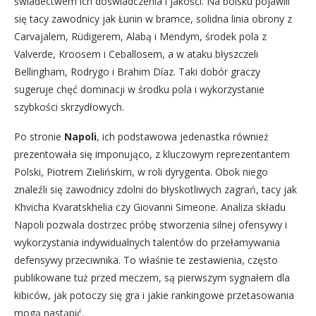
świadectwem ich doświadczenia i jakości. Na boisku pojawili
się tacy zawodnicy jak Łunin w bramce, solidna linia obrony z
Carvajalem, Rüdigerem, Alabą i Mendym, środek pola z
Valverde, Kroosem i Ceballosem, a w ataku błyszczeli
Bellingham, Rodrygo i Brahim Díaz. Taki dobór graczy
sugeruje chęć dominacji w środku pola i wykorzystanie
szybkości skrzydłowych.
Po stronie
Napoli
, ich podstawowa jedenastka również
prezentowała się imponująco, z kluczowym reprezentantem
Polski, Piotrem Zielińskim, w roli dyrygenta. Obok niego
znaleźli się zawodnicy zdolni do błyskotliwych zagrań, tacy jak
Khvicha Kvaratskhelia czy Giovanni Simeone. Analiza składu
Napoli pozwala dostrzec próbę stworzenia silnej ofensywy i
wykorzystania indywidualnych talentów do przełamywania
defensywy przeciwnika. To właśnie te zestawienia, często
publikowane tuż przed meczem, są pierwszym sygnałem dla
kibiców, jak potoczy się gra i jakie rankingowe przetasowania
mogą nastąpić.