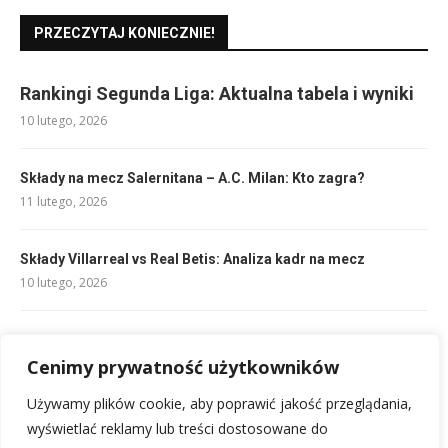
PRZECZYTAJ KONIECZNIE!
Rankingi Segunda Liga: Aktualna tabela i wyniki
10 lutego, 2026
Składy na mecz Salernitana – A.C. Milan: Kto zagra?
11 lutego, 2026
Składy Villarreal vs Real Betis: Analiza kadr na mecz
10 lutego, 2026
Kierunkowy 46: Międzynarodowy numer, nasze stawki SMS
16 lutego, 2026
Cenimy prywatność użytkowników
Używamy plików cookie, aby poprawić jakość przeglądania,
Sennik burza: Interpretuj sen o burzy, piorunach i wichurze
wyświetlać reklamy lub treści dostosowane do
18 lutego, 2026