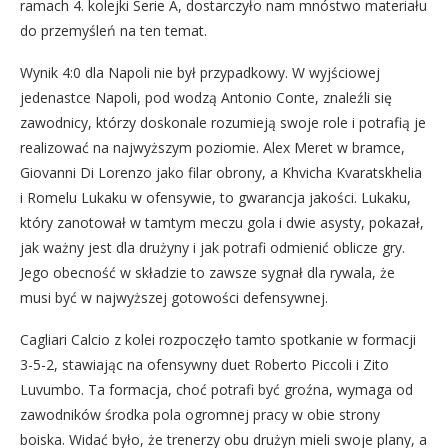
ramach 4. kolejki Serie A, dostarczyło nam mnóstwo materiału
do przemyśleń na ten temat.
Wynik 4:0 dla Napoli nie był przypadkowy. W wyjściowej
jedenastce Napoli, pod wodzą Antonio Conte, znaleźli się
zawodnicy, którzy doskonale rozumieją swoje role i potrafią je
realizować na najwyższym poziomie. Alex Meret w bramce,
Giovanni Di Lorenzo jako filar obrony, a Khvicha Kvaratskhelia
i Romelu Lukaku w ofensywie, to gwarancja jakości. Lukaku,
który zanotował w tamtym meczu gola i dwie asysty, pokazał,
jak ważny jest dla drużyny i jak potrafi odmienić oblicze gry.
Jego obecność w składzie to zawsze sygnał dla rywala, że
musi być w najwyższej gotowości defensywnej.
Cagliari Calcio z kolei rozpoczęło tamto spotkanie w formacji
3-5-2, stawiając na ofensywny duet Roberto Piccoli i Zito
Luvumbo. Ta formacja, choć potrafi być groźna, wymaga od
zawodników środka pola ogromnej pracy w obie strony
boiska. Widać było, że trenerzy obu drużyn mieli swoje plany, a