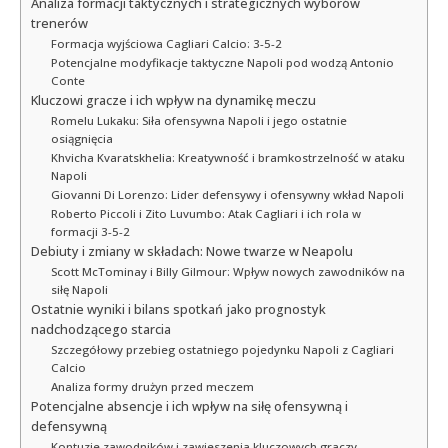
Analiza formacji taktycznych i strategicznych wyborów
trenerów
Formacja wyjściowa Cagliari Calcio: 3-5-2
Potencjalne modyfikacje taktyczne Napoli pod wodzą Antonio
Conte
Kluczowi gracze i ich wpływ na dynamikę meczu
Romelu Lukaku: Siła ofensywna Napoli i jego ostatnie
osiągnięcia
Khvicha Kvaratskhelia: Kreatywność i bramkostrzelność w ataku
Napoli
Giovanni Di Lorenzo: Lider defensywy i ofensywny wkład Napoli
Roberto Piccoli i Zito Luvumbo: Atak Cagliari i ich rola w
formacji 3-5-2
Debiuty i zmiany w składach: Nowe twarze w Neapolu
Scott McTominay i Billy Gilmour: Wpływ nowych zawodników na
siłę Napoli
Ostatnie wyniki i bilans spotkań jako prognostyk
nadchodzącego starcia
Szczegółowy przebieg ostatniego pojedynku Napoli z Cagliari
Calcio
Analiza formy drużyn przed meczem
Potencjalne absencje i ich wpływ na siłę ofensywną i
defensywną
Kontuzje zawodników i zawieszenia kluczowych graczy