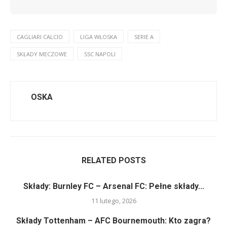
CAGLIARI CALCIO
LIGA WŁOSKA
SERIE A
SKŁADY MECZOWE
SSC NAPOLI
OSKA
RELATED POSTS
Składy: Burnley FC – Arsenal FC: Pełne składy...
11 lutego, 2026
Składy Tottenham – AFC Bournemouth: Kto zagra?