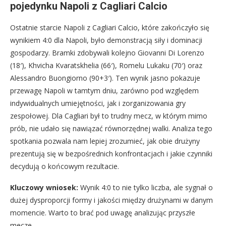
pojedynku Napoli z Cagliari Calcio
Ostatnie starcie Napoli z Cagliari Calcio, które zakończyło się
wynikiem 4:0 dla Napoli, było demonstracją siły i dominacji
gospodarzy. Bramki zdobywali kolejno Giovanni Di Lorenzo
(18′), Khvicha Kvaratskhelia (66′), Romelu Lukaku (70′) oraz
Alessandro Buongiorno (90+3′). Ten wynik jasno pokazuje
przewagę Napoli w tamtym dniu, zarówno pod względem
indywidualnych umiejętności, jak i zorganizowania gry
zespołowej. Dla Cagliari był to trudny mecz, w którym mimo
prób, nie udało się nawiązać równorzędnej walki. Analiza tego
spotkania pozwala nam lepiej zrozumieć, jak obie drużyny
prezentują się w bezpośrednich konfrontacjach i jakie czynniki
decydują o końcowym rezultacie.
Kluczowy wniosek:
Wynik 4:0 to nie tylko liczba, ale sygnał o
dużej dysproporcji formy i jakości między drużynami w danym
momencie. Warto to brać pod uwagę analizując przyszłe
mecze.