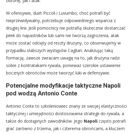
obronę, jak i atak.
W ofensywie, duet Piccoli i Luvumbo, choć potrafi być
nieprzewidywalny, potrzebuje odpowiedniego wsparcia z
drugiej linii. Jeśli pomocnicy nie potrafią skutecznie dostarczać
piłek do napastników lub sami nie tworzą zagrożenia, atak
może zostać odcięty od reszty drużyny, co obserwujemy w
przypadku słabszych występów Cagliari. Analizując taką
formację, zawsze zwracam uwagę na to, jak drużyna radzi
sobie z kontratakami rywala, ponieważ szerokie ustawienie
bocznych obrońców może tworzyć luki w defensywie.
Potencjalne modyfikacje taktyczne Napoli
pod wodzą Antonio Conte
Antonio Conte to szkoleniowiec znany ze swojej elastyczności
taktycznej i umiejętności dostosowania strategii do rywala, a
także do dostępnych zawodników. Jego
Napoli
często potrafi
grać zarówno z trzema, jak i czterema obrońcami, a kluczem