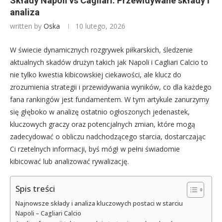
Składy Napoli vs Cagliari: Przewidywane składy i
analiza
written by
Oska
10 lutego, 2026
W świecie dynamicznych rozgrywek piłkarskich, śledzenie
aktualnych skadów drużyn takich jak Napoli i Cagliari Calcio to
nie tylko kwestia kibicowskiej ciekawości, ale klucz do
zrozumienia strategii i przewidywania wyników, co dla każdego
fana rankingów jest fundamentem. W tym artykule zanurzymy
się głęboko w analizę ostatnio ogłoszonych jedenastek,
kluczowych graczy oraz potencjalnych zmian, które mogą
zadecydować o obliczu nadchodzącego starcia, dostarczając
Ci rzetelnych informacji, byś mógł w pełni świadomie
kibicować lub analizować rywalizację.
Spis treści
Najnowsze składy i analiza kluczowych postaci w starciu
Napoli – Cagliari Calcio