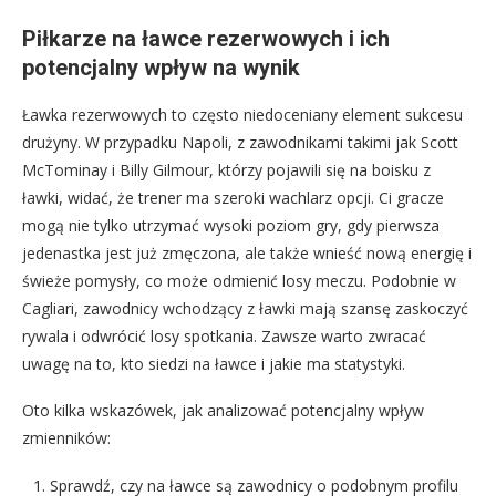
Piłkarze na ławce rezerwowych i ich
potencjalny wpływ na wynik
Ławka rezerwowych to często niedoceniany element sukcesu
drużyny. W przypadku Napoli, z zawodnikami takimi jak Scott
McTominay i Billy Gilmour, którzy pojawili się na boisku z
ławki, widać, że trener ma szeroki wachlarz opcji. Ci gracze
mogą nie tylko utrzymać wysoki poziom gry, gdy pierwsza
jedenastka jest już zmęczona, ale także wnieść nową energię i
świeże pomysły, co może odmienić losy meczu. Podobnie w
Cagliari, zawodnicy wchodzący z ławki mają szansę zaskoczyć
rywala i odwrócić losy spotkania. Zawsze warto zwracać
uwagę na to, kto siedzi na ławce i jakie ma statystyki.
Oto kilka wskazówek, jak analizować potencjalny wpływ
zmienników:
Sprawdź, czy na ławce są zawodnicy o podobnym profilu