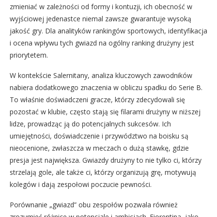
zmieniać w zależności od formy i kontuzji, ich obecność w
wyjściowej jedenastce niemal zawsze gwarantuje wysoką
jakość gry. Dla analityków rankingów sportowych, identyfikacja
i ocena wpływu tych gwiazd na ogólny ranking drużyny jest
priorytetem.
W kontekście Salernitany, analiza kluczowych zawodników
nabiera dodatkowego znaczenia w obliczu spadku do Serie B.
To właśnie doświadczeni gracze, którzy zdecydowali się
pozostać w klubie, często stają się filarami drużyny w niższej
lidze, prowadząc ją do potencjalnych sukcesów. Ich
umiejętności, doświadczenie i przywództwo na boisku są
nieocenione, zwłaszcza w meczach o dużą stawkę, gdzie
presja jest największa. Gwiazdy drużyny to nie tylko ci, którzy
strzelają gole, ale także ci, którzy organizują grę, motywują
kolegów i dają zespołowi poczucie pewności.
Porównanie „gwiazd” obu zespołów pozwala również
zrozumieć różnice w potencjale i ambicjach. Fiorentina, jako