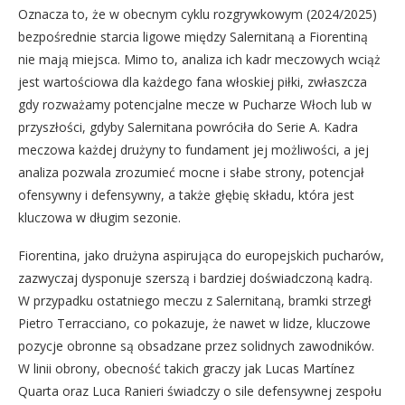
Oznacza to, że w obecnym cyklu rozgrywkowym (2024/2025)
bezpośrednie starcia ligowe między Salernitaną a Fiorentiną
nie mają miejsca. Mimo to, analiza ich kadr meczowych wciąż
jest wartościowa dla każdego fana włoskiej piłki, zwłaszcza
gdy rozważamy potencjalne mecze w Pucharze Włoch lub w
przyszłości, gdyby Salernitana powróciła do Serie A. Kadra
meczowa każdej drużyny to fundament jej możliwości, a jej
analiza pozwala zrozumieć mocne i słabe strony, potencjał
ofensywny i defensywny, a także głębię składu, która jest
kluczowa w długim sezonie.
Fiorentina, jako drużyna aspirująca do europejskich pucharów,
zazwyczaj dysponuje szerszą i bardziej doświadczoną kadrą.
W przypadku ostatniego meczu z Salernitaną, bramki strzegł
Pietro Terracciano, co pokazuje, że nawet w lidze, kluczowe
pozycje obronne są obsadzane przez solidnych zawodników.
W linii obrony, obecność takich graczy jak Lucas Martínez
Quarta oraz Luca Ranieri świadczy o sile defensywnej zespołu