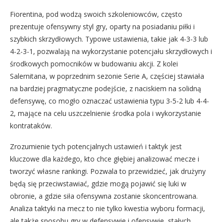
Fiorentina, pod wodzą swoich szkoleniowców, często
prezentuje ofensywny styl gry, oparty na posiadaniu piłki i
szybkich skrzydłowych. Typowe ustawienia, takie jak 4-3-3 lub
4-2-3-1, pozwalają na wykorzystanie potencjału skrzydłowych i
środkowych pomocników w budowaniu akcji. Z kolei
Salernitana, w poprzednim sezonie Serie A, częściej stawiała
na bardziej pragmatyczne podejście, z naciskiem na solidną
defensywę, co mogło oznaczać ustawienia typu 3-5-2 lub 4-4-
2, mające na celu uszczelnienie środka pola i wykorzystanie
kontrataków.
Zrozumienie tych potencjalnych ustawień i taktyk jest
kluczowe dla każdego, kto chce głębiej analizować mecze i
tworzyć własne rankingi. Pozwala to przewidzieć, jak drużyny
będą się przeciwstawiać, gdzie mogą pojawić się luki w
obronie, a gdzie siła ofensywna zostanie skoncentrowana.
Analiza taktyki na mecz to nie tylko kwestia wyboru formacji,
ale także sposobu gry w defensywie i ofensywie, stałych