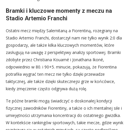
Bramki i kluczowe momenty z meczu na
Stadio Artemio Franchi
Ostatni mecz między Salernitaną a Fiorentiną, rozegrany na
Stadio Artemio Franchi, dostarczył nam nie tylko wynik 2:0 dla
gospodarzy, ale także kilka kluczowych momentów, które
zasługują na uwagę z perspektywy analizy sportowej. Bramki
zdobyte przez Christiana Kouamé i Jonathana Ikoné,
odpowiednio w 80. i 90+5. minucie, pokazują, że Fiorentina
potrafiła wygrać ten mecz nie tylko dzięki przewadze
taktycznej, ale także dzięki skutecznejsi grze w końcówce,
kiedy zmęczenie często odgrywa dużą rolę.
Te późne bramki mogą świadczyć o doskonałej kondycji
fizycznej zawodników Fiorentiny, a także o ich mentalnej sile i
umiejętności utrzymania koncentracji do ostatniego gwizdka.
W kontekście rankingów sportowych, takie mecze, gdzie wynik
rozstrzyga się w ostatnich minutach, są często podkreślane