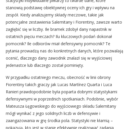
Statystyki indywidualne piłkarzy to twarde dane, które
stanowią podstawę obiektywnej oceny ich gry i wpływu na
zespół. Kiedy analizujemy składy meczowe, takie jak
potencjalne zestawienia Salernitany i Fiorentiny, zawsze warto
zagłębić się w liczby. Ile bramek zdobył dany napastnik w
ostatnich pięciu meczach? Ilu kluczowych podań dokonał
pomocnik? Ile odbiorów miał defensywny pomocnik? Te
pytania prowadzą nas do konkretnych danych, które pozwalają
ocenić, dlaczego dany zawodnik znalazł się w wyjściowej
jedenastce lub dlaczego został pominięty.
W przypadku ostatniego meczu, obecność w linii obrony
Fiorentiny takich graczy jak Lucas Martínez Quarta i Luca
Ranieri prawdopodobnie była poparta dobrymi statystykami
defensywnymi w poprzednich spotkaniach. Podobnie, wybór
Mateusza Łęgowskiego do wyjściowego składu Salernitany
mógł wynikać z jego solidnych liczb w defensywie i
zaangażowania w grę środka pola. Statystyki nie kłamią –
pokazują, kto jest w stanie efektywnie realizować zadania