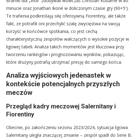
Bramki dla „Violi” zdobywali wówczas Christian Kouamé w 80.
minucie oraz Jonathan Ikoné w doliczonym czasie gry (90+5′).
Te trafienia podkreślają siłę ofensywną Fiorentiny, ale także
fakt, że potrafili oni przechylić szalę zwycięstwa na swoją
korzyść w końcówce spotkania, co jest cechą
charakterystyczną zespołów walczących o wysokie pozycje w
ligowej tabeli. Analiza takich momentów jest kluczowa przy
tworzeniu rankingów i prognozowaniu wyników, pokazując,
które drużyny potrafią utrzymać presję do samego końca.
Analiza wyjściowych jedenastek w
kontekście potencjalnych przyszłych
meczów
Przegląd kadry meczowej Salernitany i
Fiorentiny
Obecnie, po zakończeniu sezonu 2023/2024, sytuacja ligowa
Salernitany uległa znaczącej zmianie – zespół spadł do Serie B.