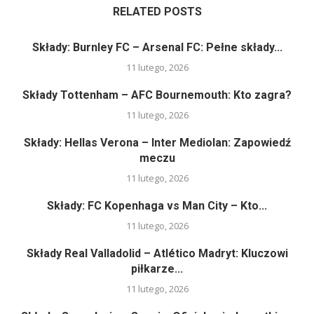
RELATED POSTS
Składy: Burnley FC – Arsenal FC: Pełne składy...
11 lutego, 2026
Składy Tottenham – AFC Bournemouth: Kto zagra?
11 lutego, 2026
Składy: Hellas Verona – Inter Mediolan: Zapowiedź
meczu
11 lutego, 2026
Składy: FC Kopenhaga vs Man City – Kto...
11 lutego, 2026
Składy Real Valladolid – Atlético Madryt: Kluczowi
piłkarze...
11 lutego, 2026