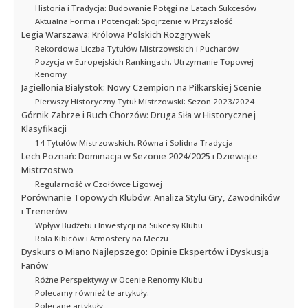
Historia i Tradycja: Budowanie Potęgi na Latach Sukcesów
Aktualna Forma i Potencjał: Spojrzenie w Przyszłość
Legia Warszawa: Królowa Polskich Rozgrywek
Rekordowa Liczba Tytułów Mistrzowskich i Pucharów
Pozycja w Europejskich Rankingach: Utrzymanie Topowej
Renomy
Jagiellonia Białystok: Nowy Czempion na Piłkarskiej Scenie
Pierwszy Historyczny Tytuł Mistrzowski: Sezon 2023/2024
Górnik Zabrze i Ruch Chorzów: Druga Siła w Historycznej
Klasyfikacji
14 Tytułów Mistrzowskich: Równa i Solidna Tradycja
Lech Poznań: Dominacja w Sezonie 2024/2025 i Dziewiąte
Mistrzostwo
Regularność w Czołówce Ligowej
Porównanie Topowych Klubów: Analiza Stylu Gry, Zawodników
i Trenerów
Wpływ Budżetu i Inwestycji na Sukcesy Klubu
Rola Kibiców i Atmosfery na Meczu
Dyskurs o Miano Najlepszego: Opinie Ekspertów i Dyskusja
Fanów
Różne Perspektywy w Ocenie Renomy Klubu
Polecamy również te artykuły:
Polecane artykuły