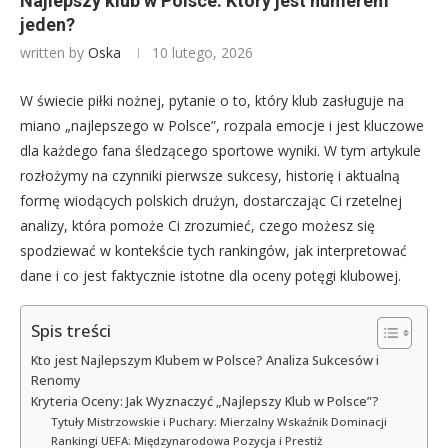
Najlepszy klub w Polsce: Który jest numerem
jeden?
written by
Oska
10 lutego, 2026
W świecie piłki nożnej, pytanie o to, który klub zasługuje na
miano „najlepszego w Polsce”, rozpala emocje i jest kluczowe
dla każdego fana śledzącego sportowe wyniki. W tym artykule
rozłożymy na czynniki pierwsze sukcesy, historię i aktualną
formę wiodących polskich drużyn, dostarczając Ci rzetelnej
analizy, która pomoże Ci zrozumieć, czego możesz się
spodziewać w kontekście tych rankingów, jak interpretować
dane i co jest faktycznie istotne dla oceny potęgi klubowej.
Spis treści
Kto jest Najlepszym Klubem w Polsce? Analiza Sukcesów i
Renomy
Kryteria Oceny: Jak Wyznaczyć „Najlepszy Klub w Polsce”?
Tytuły Mistrzowskie i Puchary: Mierzalny Wskaźnik Dominacji
Rankingi UEFA: Międzynarodowa Pozycja i Prestiż