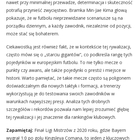
nawet przy minimalnej przewadze, determinacja i skuteczność
potrafią przynieść zwycięstwo. Bramka Min-Jae Kima głową
pokazuje, że w futbolu nieprzewidziane scenariusze są na
porządku dziennym, a każdy zawodnik, niezależnie od pozycji,
może stać się bohaterem.
Ciekawostką jest również fakt, że w kontekście tej rywalizacji,
często mówi się o „starciu gigantów”, co podkreśla rangę tych
pojedynków w europejskim futbolu. To nie tylko mecze o
punkty czy awans, ale także pojedynki o prestiż i miejsce w
historii. Warto pamiętać, że takie mecze często są poligonem
doświadczalnym dla nowych taktyk i formacji, a trenerzy
wykorzystują je do testowania swoich zawodników w
warunkach najwyższej presji. Analiza tych drobnych
szczegółów i rekordów pozwala nam lepiej zrozumieć głębię
tej rywalizacji i jej znaczenie dla rankingów klubowych.
Zapamiętaj:
Finał Ligi Mistrzów z 2020 roku, gdzie Bayern
wygrał 1:0 po golu Kingsleya Comana, to jeden z kluczowych