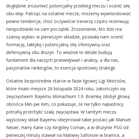
dogłębnie zrozumieć potencjalny przebieg meczu i ocenić siłę
obu ekip. Patrząc na ostatnie mecze, możemy wywnioskować
pewne tendencje, choć oczywiście trenerzy często rezerwują
niespodzianki na sam początek. Zrozumienie, kto dziś ma
szansę wybiec w pierwszym składzie, pozwala nam ocenić
formację, taktykę i potencjalną siłę ofensywną oraz
defensywną obu drużyn. To właśnie te detale budują
fundament dla naszych przewidywań i analizy, a dla nas,
pasjonatów rankingów, to esencja sportowej strategii.
Ostatnie bezpośrednie starcie w fazie ligowej Ligi Mistrzów,
które miało miejsce 26 listopada 2024 roku, zakończyło się
zwycięstwem Bayernu Monachium 1:0. Bramkę zdobył głową
obrońca Min-Jae Kim, co pokazuje, że nie tylko napastnicy
potrafią przechylić szalę zwycięstwa. W tamtym meczu
wyjściowy skład Bayernu obejmował takie postaci jak Manuel
Neuer, Harry Kane czy Kingsley Coman, a w drużynie PSG od
pierwszej minuty stawiał na Matwiej Safonow w bramce, a