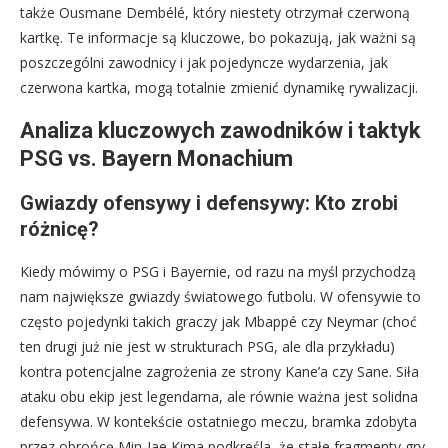
także Ousmane Dembélé, który niestety otrzymał czerwoną
kartkę. Te informacje są kluczowe, bo pokazują, jak ważni są
poszczególni zawodnicy i jak pojedyncze wydarzenia, jak
czerwona kartka, mogą totalnie zmienić dynamikę rywalizacji.
Analiza kluczowych zawodników i taktyk
PSG vs. Bayern Monachium
Gwiazdy ofensywy i defensywy: Kto zrobi
różnicę?
Kiedy mówimy o PSG i Bayernie, od razu na myśl przychodzą
nam największe gwiazdy światowego futbolu. W ofensywie to
często pojedynki takich graczy jak Mbappé czy Neymar (choć
ten drugi już nie jest w strukturach PSG, ale dla przykładu)
kontra potencjalne zagrożenia ze strony Kane’a czy Sane. Siła
ataku obu ekip jest legendarna, ale równie ważna jest solidna
defensywa. W kontekście ostatniego meczu, bramka zdobyta
przez obrońcę Min-Jae Kima podkreśla, że stałe fragmenty gry