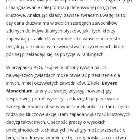
i zaangażowanie całej formacji defensywnej mogą być
kluczowe. Analizując składy, zawsze zwracam uwagę na to,
czy dana drużyna ma w swoich szeregach zawodników
zdolnych do indywidualnych błysków, jak i tych, którzy
zapewniają stabilność w obronie – to właśnie oni często
decydują o minimalnych zwycięstwach czy remisach, które
później przekładają się na pozycje w rankingach.
W przypadku PSG, skupienie obrony rywala na ich
największych gwiazdach może otwierać przestrzenie dla
innych, mniej oczywistych zawodników. Z kolei
Bayern
Monachium
, znany ze swojej zdyscyplinowanej gry
zespołowej, potrafi wykorzystać każdy błąd przeciwnika.
Szczególnie warto obserwować środek pola – to tam często
rodzą się kluczowe akcje i tam zapada większość kluczowych
decyzji taktycznych. Obecność graczy o wysokich
umiejętnościach technicznych i wizji gry może przesądzić o
tym, która drużyna zdominuje tę strefę boiska, a co za tym