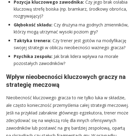
Pozycja kluczowego zawodnika:
Czy jego brak osłabia
kluczową strefę boiska (np. bramkarz, środkowy obrońca,
rozgrywający)?
Głębokość składu:
Czy drużyna ma godnych zmienników,
którzy mogą utrzymać wysoki poziom gry?
Taktyka trenera:
Czy trener jest gotów na modyfikację
swojej strategii w obliczu nieobecności ważnego gracza?
Psychika zespołu:
Jak brak lidera wpływa na morale
pozostałych zawodników?
Wpływ nieobecności kluczowych graczy na
strategię meczową
Nieobecność kluczowego gracza to nie tylko luka w składzie,
ale często konieczność przemyślenia całej strategii meczowej.
Jeśli na przykład zabraknie głównego egzekutora, trener może
zdecydować się na większą rolę dla innych ofensywnych
zawodników lub postawić na grę bardziej zespołową, opartą
na skrzydłach czy stałych fragmentach gry. W przypadku