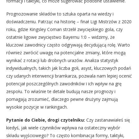
formacji i taktyki, co może sugerować podobne ustawienie.
Prognozowanie składów to sztuka oparta na wiedzy i
doświadczeniu. Patrząc na historię – finał Ligi Mistrzów z 2020
roku, gdzie Kingsley Coman strzelił zwycięskiego gola, czy
ostatnie ligowe zwycięstwo Bayernu 1:0 – widzimy, że
kluczowi zawodnicy często odgrywają decydującą rolę. Warto
również zwrócić uwagę na potencjalne zmiany, które mogą
wynikać z rotacji lub drobnych urazów. Analiza statystyk
indywidualnych, takich jak liczba goli, asyst, kluczowych podań
czy udanych interwencji bramkarza, pozwala nam lepiej ocenić
potencjał poszczególnych zawodników i ich wpływ na grę
zespołu. To właśnie te detale budują nasze prognozy i
pomagają zrozumieć, dlaczego pewne drużyny zajmują
wysokie pozycje w rankingach.
Pytanie do Ciebie, drogi czytelniku:
Czy zastanawiałeś się
kiedyś, jak wiele czynników wpływa na ostateczny wybór
składu wyjściowego? To często kombinacja formy, taktyki,