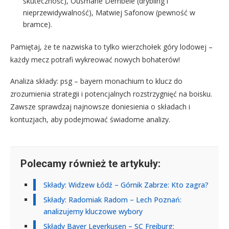
skuteczność), Ousmane Dembélé (drybling i
nieprzewidywalność), Matwiej Safonow (pewność w
bramce).
Pamiętaj, że te nazwiska to tylko wierzchołek góry lodowej –
każdy mecz potrafi wykreować nowych bohaterów!
Analiza składy: psg – bayern monachium to klucz do
zrozumienia strategii i potencjalnych rozstrzygnięć na boisku.
Zawsze sprawdzaj najnowsze doniesienia o składach i
kontuzjach, aby podejmować świadome analizy.
Polecamy również te artykuły:
Składy: Widzew Łódź – Górnik Zabrze: Kto zagra?
Składy: Radomiak Radom – Lech Poznań:
analizujemy kluczowe wybory
Składy Bayer Leverkusen – SC Freiburg: