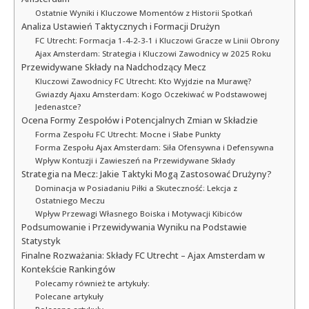
Ostatnie Wyniki i Kluczowe Momentów z Historii Spotkań
Analiza Ustawień Taktycznych i Formacji Drużyn
FC Utrecht: Formacja 1-4-2-3-1 i Kluczowi Gracze w Linii Obrony
Ajax Amsterdam: Strategia i Kluczowi Zawodnicy w 2025 Roku
Przewidywane Składy na Nadchodzący Mecz
Kluczowi Zawodnicy FC Utrecht: Kto Wyjdzie na Murawę?
Gwiazdy Ajaxu Amsterdam: Kogo Oczekiwać w Podstawowej
Jedenastce?
Ocena Formy Zespołów i Potencjalnych Zmian w Składzie
Forma Zespołu FC Utrecht: Mocne i Słabe Punkty
Forma Zespołu Ajax Amsterdam: Siła Ofensywna i Defensywna
Wpływ Kontuzji i Zawieszeń na Przewidywane Składy
Strategia na Mecz: Jakie Taktyki Mogą Zastosować Drużyny?
Dominacja w Posiadaniu Piłki a Skuteczność: Lekcja z
Ostatniego Meczu
Wpływ Przewagi Własnego Boiska i Motywacji Kibiców
Podsumowanie i Przewidywania Wyniku na Podstawie
Statystyk
Finalne Rozważania: Składy FC Utrecht – Ajax Amsterdam w
Kontekście Rankingów
Polecamy również te artykuły:
Polecane artykuły