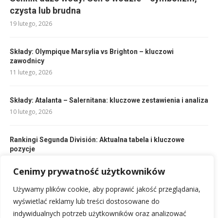
czysta lub brudna
19 lutego, 2026
Składy: Olympique Marsylia vs Brighton – kluczowi
zawodnicy
11 lutego, 2026
Składy: Atalanta – Salernitana: kluczowe zestawienia i analiza
10 lutego, 2026
Rankingi Segunda División: Aktualna tabela i kluczowe
pozycje
10 lutego, 2026
Cenimy prywatność użytkowników
Reprezentacja Brazylii w piłce siatkowej mężczyzn: historia i
Używamy plików cookie, aby poprawić jakość przeglądania,
sukcesy
wyświetlać reklamy lub treści dostosowane do
15 lutego, 2026
indywidualnych potrzeb użytkowników oraz analizować