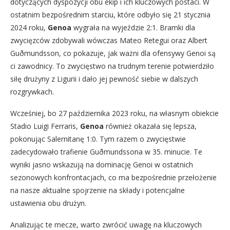
dotyczących dyspozycji obu ekip i ich kluczowych postaci. W
ostatnim bezpośrednim starciu, które odbyło się 21 stycznia
2024 roku,
Genoa
wygrała na wyjeździe 2:1. Bramki dla
zwycięzców zdobywali wówczas Mateo Retegui oraz Albert
Guðmundsson, co pokazuje, jak ważni dla ofensywy Genoi są
ci zawodnicy. To zwycięstwo na trudnym terenie potwierdziło
siłę drużyny z Ligurii i dało jej pewność siebie w dalszych
rozgrywkach.
Wcześniej, bo 27 października 2023 roku, na własnym obiekcie
Stadio Luigi Ferraris,
Genoa
również okazała się lepsza,
pokonując Salernitanę 1:0. Tym razem o zwycięstwie
zadecydowało trafienie Guðmundssona w 35. minucie. Te
wyniki jasno wskazują na dominację Genoi w ostatnich
sezonowych konfrontacjach, co ma bezpośrednie przełożenie
na nasze aktualne spojrzenie na składy i potencjalne
ustawienia obu drużyn.
Analizując te mecze, warto zwrócić uwagę na kluczowych