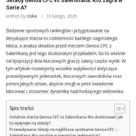
Składy Genoa CFC vs Salernitana: Kto zagra w
Serie A?
written by
Oska
10 lutego, 2026
Śledzenie sportowych rankingów i przygotowanie na
decydujące starcia to codzienność każdego zagorzałego
kibica, a analiza składów przed meczem Genoa CFC z
Salernitaną jest tego doskonałym przykładem, bo to właśnie
od dyspozycji dnia kluczowych graczy zależy często wynik. W
tym artykule rozwiejemy wszelkie wątpliwości dotyczące
przewidywanych jedenastek, kluczowych zawodników oraz
potencjalnych zmian, abyście mogli w pełni świadomie
kibicować i zrozumieć dynamikę nadchodzącego widowiska.
Spis treści
Ostatnie starcia Genoa CFC vs Salernitana: Kto dominował i jak
to wpłynęło na składy?
Przewidywane składy na najbliższe spotkanie Genoa CFC –
Salernitana: Kto wyjdzie w pierwszej jedenastce?