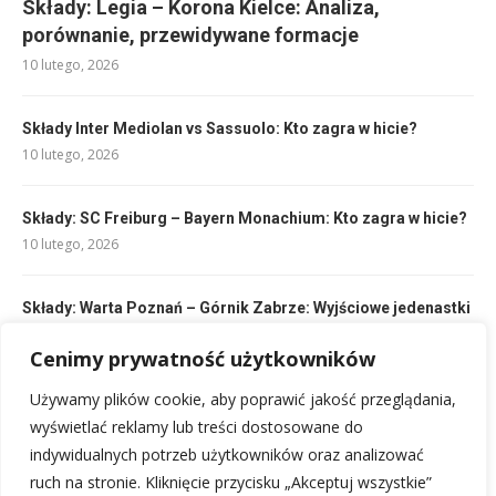
Składy: Legia – Korona Kielce: Analiza,
porównanie, przewidywane formacje
10 lutego, 2026
Składy Inter Mediolan vs Sassuolo: Kto zagra w hicie?
10 lutego, 2026
Składy: SC Freiburg – Bayern Monachium: Kto zagra w hicie?
10 lutego, 2026
Składy: Warta Poznań – Górnik Zabrze: Wyjściowe jedenastki
i analiza
10 lutego, 2026
Cenimy prywatność użytkowników
Używamy plików cookie, aby poprawić jakość przeglądania,
Sangwinik cechy: Typ osobowości, temperament i jego cechy
wyświetlać reklamy lub treści dostosowane do
16 lutego, 2026
indywidualnych potrzeb użytkowników oraz analizować
ruch na stronie. Kliknięcie przycisku „Akceptuj wszystkie”