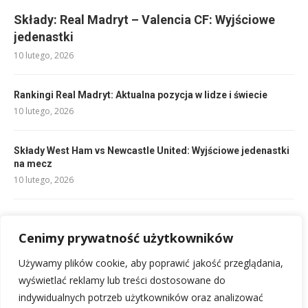
Składy: Real Madryt – Valencia CF: Wyjściowe
jedenastki
10 lutego, 2026
Rankingi Real Madryt: Aktualna pozycja w lidze i świecie
10 lutego, 2026
Składy West Ham vs Newcastle United: Wyjściowe jedenastki
na mecz
10 lutego, 2026
Składy Eintracht Frankfurt – Union Berlin: Kto zagra?
10 lutego, 2026
Cenimy prywatność użytkowników
Używamy plików cookie, aby poprawić jakość przeglądania,
Kierunkowy 20: Znajdź numer kierunkowy w telefonie
wyświetlać reklamy lub treści dostosowane do
16 lutego, 2026
indywidualnych potrzeb użytkowników oraz analizować