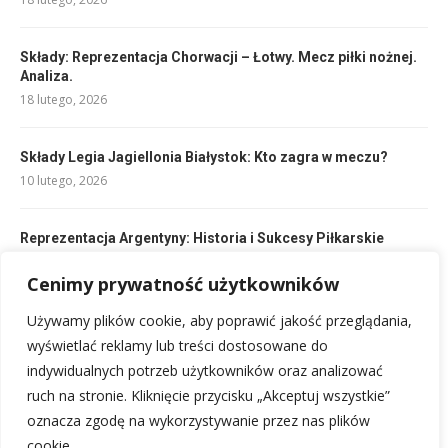
Składy: Reprezentacja Chorwacji – Łotwy. Mecz piłki nożnej.
Analiza.
18 lutego, 2026
Składy Legia Jagiellonia Białystok: Kto zagra w meczu?
10 lutego, 2026
Reprezentacja Argentyny: Historia i Sukcesy Piłkarskie
17 lutego, 2026
Cenimy prywatność użytkowników
Składy: Hatayspor – Fenerbahçe: Kto zagra w dzisiejszym
Używamy plików cookie, aby poprawić jakość przeglądania,
meczu?
wyświetlać reklamy lub treści dostosowane do
10 lutego, 2026
indywidualnych potrzeb użytkowników oraz analizować
ruch na stronie. Kliknięcie przycisku „Akceptuj wszystkie”
oznacza zgodę na wykorzystywanie przez nas plików
cookie.