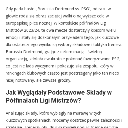
Gdy pada hasło „Borussia Dortmund vs. PSG”, od razu w
głowie rodzi się obraz zaciętej walki o najwyższe cele w
europejskiej piłce nożnej. W kontekście półfinałów Ligi
Mistrzów 2023/24, te dwa mecze dostarczyły kibicom wielu
emocji i stały się doskonałym przykładem tego, jak kluczowe
dla ostatecznego wyniku są wybory składowe i taktyka trenera.
Borussia Dortmund, grając z determinacją i świetną
organizacją, zdołała dwukrotnie pokonać faworyzowane PSG,
co jest nie lada wyczynem i pokazuje siłę zespołu, który w
rankingach klubowych często jest postrzegany jako ten nieco
niżej notowany, ale zawsze groźny.
Jak Wyglądały Podstawowe Składy w
Półfinałach Ligi Mistrzów?
Analizując składy, które wybiegły na murawę w tych
kluczowych spotkaniach, możemy dostrzec pewne zależności i
strategie. Trenerzy obu drużyn musieli podjąć trudne decyzje,