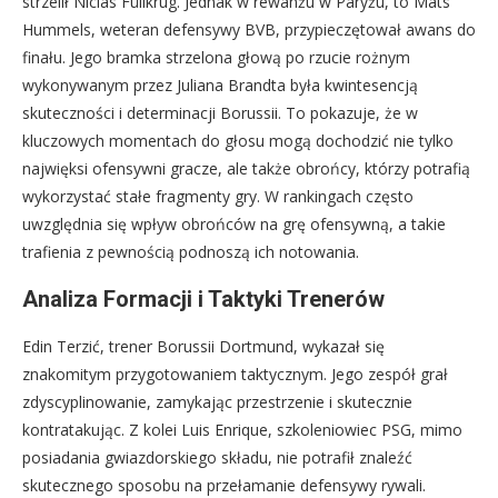
strzelił Niclas Füllkrug. Jednak w rewanżu w Paryżu, to Mats
Hummels, weteran defensywy BVB, przypieczętował awans do
finału. Jego bramka strzelona głową po rzucie rożnym
wykonywanym przez Juliana Brandta była kwintesencją
skuteczności i determinacji Borussii. To pokazuje, że w
kluczowych momentach do głosu mogą dochodzić nie tylko
najwięksi ofensywni gracze, ale także obrońcy, którzy potrafią
wykorzystać stałe fragmenty gry. W rankingach często
uwzględnia się wpływ obrońców na grę ofensywną, a takie
trafienia z pewnością podnoszą ich notowania.
Analiza Formacji i Taktyki Trenerów
Edin Terzić, trener Borussii Dortmund, wykazał się
znakomitym przygotowaniem taktycznym. Jego zespół grał
zdyscyplinowanie, zamykając przestrzenie i skutecznie
kontratakując. Z kolei Luis Enrique, szkoleniowiec PSG, mimo
posiadania gwiazdorskiego składu, nie potrafił znaleźć
skutecznego sposobu na przełamanie defensywy rywali.