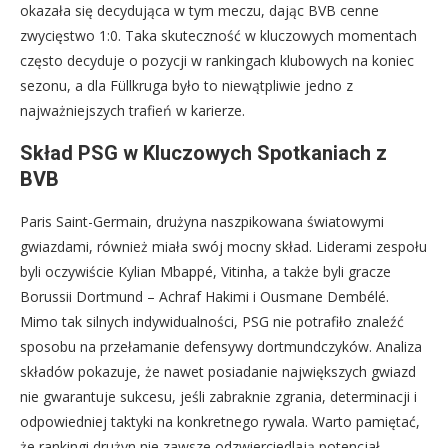
okazała się decydująca w tym meczu, dając BVB cenne
zwycięstwo 1:0. Taka skuteczność w kluczowych momentach
często decyduje o pozycji w rankingach klubowych na koniec
sezonu, a dla Füllkruga było to niewątpliwie jedno z
najważniejszych trafień w karierze.
Skład PSG w Kluczowych Spotkaniach z
BVB
Paris Saint-Germain, drużyna naszpikowana światowymi
gwiazdami, również miała swój mocny skład. Liderami zespołu
byli oczywiście Kylian Mbappé, Vitinha, a także byli gracze
Borussii Dortmund – Achraf Hakimi i Ousmane Dembélé.
Mimo tak silnych indywidualności, PSG nie potrafiło znaleźć
sposobu na przełamanie defensywy dortmundczyków. Analiza
składów pokazuje, że nawet posiadanie największych gwiazd
nie gwarantuje sukcesu, jeśli zabraknie zgrania, determinacji i
odpowiedniej taktyki na konkretnego rywala. Warto pamiętać,
że rankingi drużyn nie zawsze odzwierciedlają potencjał