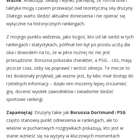
Ważne:
Analizując składy i wyniki, pamiętaj, że forma dnia i
taktyka mogą czasem przeważyć nad teoretyczną siłą drużyny.
Dlatego warto śledzić aktualne doniesienia i nie opierać się
wyłącznie na historycznych rankingach.
Z mojego punktu widzenia, jako kogoś, kto od lat siedzi w tych
rankingach i statystykach, półfinał ten był po prostu ucztą dla
oka i dowodem na to, że w piłce nożnej nic nie jest
przesądzone. Borussia pokazała charakter, a PSG… cóż, mają
jeszcze czas, żeby się poprawić i wrócić silniejsi. Te mecze to
też doskonały przykład, jak ważne jest, by kibic miał dostęp do
rzetelnych informacji – dzięki nim możemy lepiej zrozumieć
grę, docenić wysiłek zawodników i świadomie śledzić
sportowe rankingi.
Zapamiętaj:
Drużyny takie jak
Borussia Dortmund
i
PSG
często stanowią punkt odniesienia w rankingach, ale to
właśnie w pucharowych rozgrywkach pokazują, kto jest w
stanie wznieść się na wyżyny w kluczowych momentach.