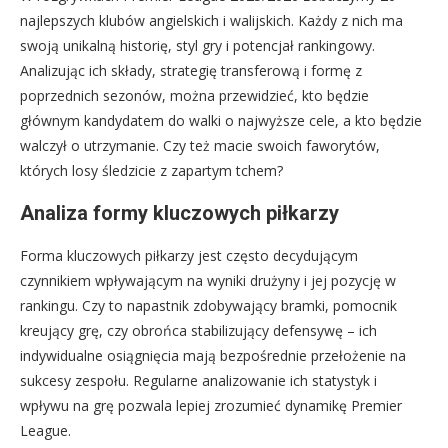
najlepszych klubów angielskich i walijskich. Każdy z nich ma
swoją unikalną historię, styl gry i potencjał rankingowy.
Analizując ich składy, strategię transferową i formę z
poprzednich sezonów, można przewidzieć, kto będzie
głównym kandydatem do walki o najwyższe cele, a kto będzie
walczył o utrzymanie. Czy też macie swoich faworytów,
których losy śledzicie z zapartym tchem?
Analiza formy kluczowych piłkarzy
Forma kluczowych piłkarzy jest często decydującym
czynnikiem wpływającym na wyniki drużyny i jej pozycję w
rankingu. Czy to napastnik zdobywający bramki, pomocnik
kreujący grę, czy obrońca stabilizujący defensywę – ich
indywidualne osiągnięcia mają bezpośrednie przełożenie na
sukcesy zespołu. Regularne analizowanie ich statystyk i
wpływu na grę pozwala lepiej zrozumieć dynamikę Premier
League.