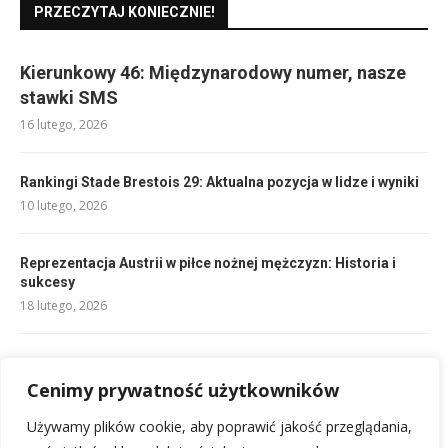
PRZECZYTAJ KONIECZNIE!
Kierunkowy 46: Międzynarodowy numer, nasze
stawki SMS
16 lutego, 2026
Rankingi Stade Brestois 29: Aktualna pozycja w lidze i wyniki
10 lutego, 2026
Reprezentacja Austrii w piłce nożnej mężczyzn: Historia i
sukcesy
18 lutego, 2026
Składy Sparta Rotterdam vs Feyenoord: Kto zagra?
10 lutego, 2026
Cenimy prywatność użytkowników
Używamy plików cookie, aby poprawić jakość przeglądania,
Składy Feyenoord – Go Ahead Eagles: Kto zagra w meczu?