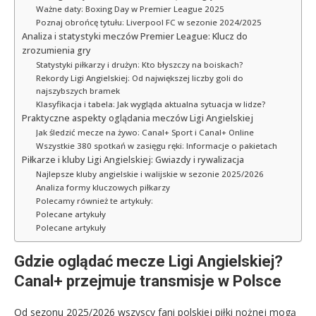
Ważne daty: Boxing Day w Premier League 2025
Poznaj obrońcę tytułu: Liverpool FC w sezonie 2024/2025
Analiza i statystyki meczów Premier League: Klucz do
zrozumienia gry
Statystyki piłkarzy i drużyn: Kto błyszczy na boiskach?
Rekordy Ligi Angielskiej: Od największej liczby goli do
najszybszych bramek
Klasyfikacja i tabela: Jak wygląda aktualna sytuacja w lidze?
Praktyczne aspekty oglądania meczów Ligi Angielskiej
Jak śledzić mecze na żywo: Canal+ Sport i Canal+ Online
Wszystkie 380 spotkań w zasięgu ręki: Informacje o pakietach
Piłkarze i kluby Ligi Angielskiej: Gwiazdy i rywalizacja
Najlepsze kluby angielskie i walijskie w sezonie 2025/2026
Analiza formy kluczowych piłkarzy
Polecamy również te artykuły:
Polecane artykuły
Polecane artykuły
Gdzie oglądać mecze Ligi Angielskiej?
Canal+ przejmuje transmisje w Polsce
Od sezonu 2025/2026 wszyscy fani polskiej piłki nożnej mogą