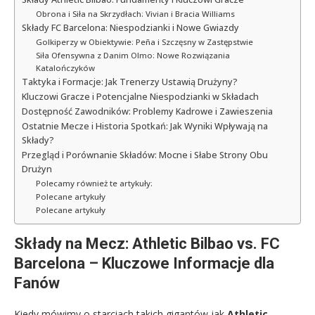
Obrona i Siła na Skrzydłach: Vivian i Bracia Williams
Składy FC Barcelona: Niespodzianki i Nowe Gwiazdy
Golkiperzy w Obiektywie: Peña i Szczęsny w Zastępstwie
Siła Ofensywna z Danim Olmo: Nowe Rozwiązania
Katalończyków
Taktyka i Formacje: Jak Trenerzy Ustawią Drużyny?
Kluczowi Gracze i Potencjalne Niespodzianki w Składach
Dostępność Zawodników: Problemy Kadrowe i Zawieszenia
Ostatnie Mecze i Historia Spotkań: Jak Wyniki Wpływają na
Składy?
Przegląd i Porównanie Składów: Mocne i Słabe Strony Obu
Drużyn
Polecamy również te artykuły:
Polecane artykuły
Polecane artykuły
Składy na Mecz: Athletic Bilbao vs. FC
Barcelona – Kluczowe Informacje dla
Fanów
Kiedy mówimy o starciach takich gigantów jak
Athletic