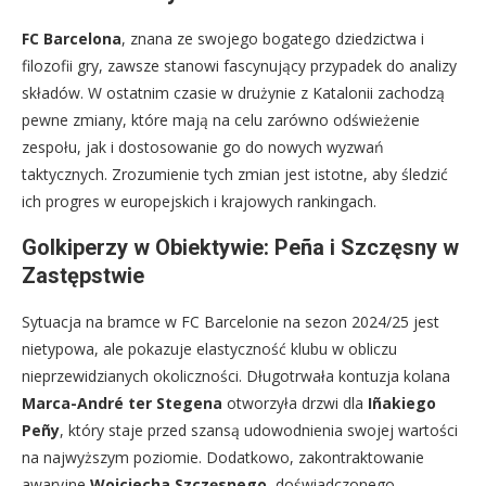
FC Barcelona
, znana ze swojego bogatego dziedzictwa i
filozofii gry, zawsze stanowi fascynujący przypadek do analizy
składów. W ostatnim czasie w drużynie z Katalonii zachodzą
pewne zmiany, które mają na celu zarówno odświeżenie
zespołu, jak i dostosowanie go do nowych wyzwań
taktycznych. Zrozumienie tych zmian jest istotne, aby śledzić
ich progres w europejskich i krajowych rankingach.
Golkiperzy w Obiektywie: Peña i Szczęsny w
Zastępstwie
Sytuacja na bramce w FC Barcelonie na sezon 2024/25 jest
nietypowa, ale pokazuje elastyczność klubu w obliczu
nieprzewidzianych okoliczności. Długotrwała kontuzja kolana
Marca-André ter Stegena
otworzyła drzwi dla
Iñakiego
Peñy
, który staje przed szansą udowodnienia swojej wartości
na najwyższym poziomie. Dodatkowo, zakontraktowanie
awaryjne
Wojciecha Szczęsnego
, doświadczonego