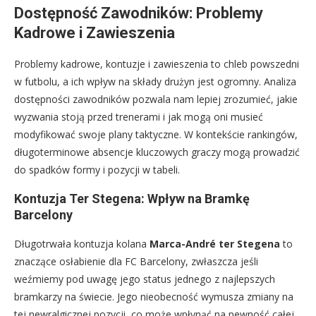
Dostępność Zawodników: Problemy
Kadrowe i Zawieszenia
Problemy kadrowe, kontuzje i zawieszenia to chleb powszedni
w futbolu, a ich wpływ na składy drużyn jest ogromny. Analiza
dostępności zawodników pozwala nam lepiej zrozumieć, jakie
wyzwania stoją przed trenerami i jak mogą oni musieć
modyfikować swoje plany taktyczne. W kontekście rankingów,
długoterminowe absencje kluczowych graczy mogą prowadzić
do spadków formy i pozycji w tabeli.
Kontuzja Ter Stegena: Wpływ na Bramkę
Barcelony
Długotrwała kontuzja kolana
Marca-André ter Stegena
to
znaczące osłabienie dla FC Barcelony, zwłaszcza jeśli
weźmiemy pod uwagę jego status jednego z najlepszych
bramkarzy na świecie. Jego nieobecność wymusza zmiany na
tej newralgicznej pozycji, co może wpłynąć na pewność całej