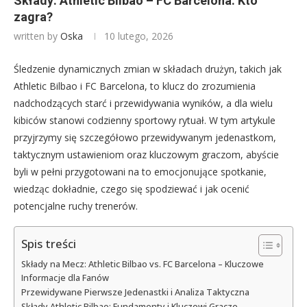
Składy: Athletic Bilbao – FC Barcelona: Kto
zagra?
written by
Oska
10 lutego, 2026
Śledzenie dynamicznych zmian w składach drużyn, takich jak
Athletic Bilbao i FC Barcelona, to klucz do zrozumienia
nadchodzących starć i przewidywania wyników, a dla wielu
kibiców stanowi codzienny sportowy rytuał. W tym artykule
przyjrzymy się szczegółowo przewidywanym jedenastkom,
taktycznym ustawieniom oraz kluczowym graczom, abyście
byli w pełni przygotowani na to emocjonujące spotkanie,
wiedząc dokładnie, czego się spodziewać i jak ocenić
potencjalne ruchy trenerów.
Spis treści
Składy na Mecz: Athletic Bilbao vs. FC Barcelona – Kluczowe
Informacje dla Fanów
Przewidywane Pierwsze Jedenastki i Analiza Taktyczna
Składy Athletic Bilbao: Fundamenty i Kluczowi Gracze