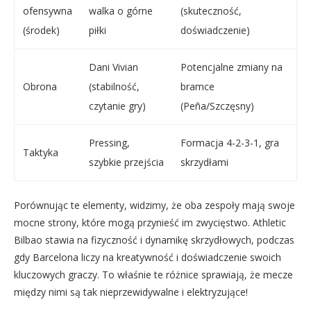
ofensywna
walka o górne
(skuteczność,
(środek)
piłki
doświadczenie)
Dani Vivian
Potencjalne zmiany na
Obrona
(stabilność,
bramce
czytanie gry)
(Peña/Szczęsny)
Pressing,
Formacja 4-2-3-1, gra
Taktyka
szybkie przejścia
skrzydłami
Porównując te elementy, widzimy, że oba zespoły mają swoje
mocne strony, które mogą przynieść im zwycięstwo. Athletic
Bilbao stawia na fizyczność i dynamikę skrzydłowych, podczas
gdy Barcelona liczy na kreatywność i doświadczenie swoich
kluczowych graczy. To właśnie te różnice sprawiają, że mecze
między nimi są tak nieprzewidywalne i elektryzujące!