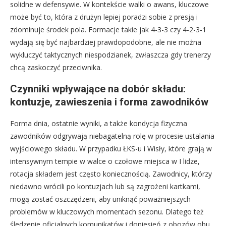
solidne w defensywie. W kontekście walki o awans, kluczowe
może być to, która z drużyn lepiej poradzi sobie z presją i
zdominuje środek pola. Formacje takie jak 4-3-3 czy 4-2-3-1
wydają się być najbardziej prawdopodobne, ale nie można
wykluczyć taktycznych niespodzianek, zwłaszcza gdy trenerzy
chcą zaskoczyć przeciwnika.
Czynniki wpływające na dobór składu:
kontuzje, zawieszenia i forma zawodników
Forma dnia, ostatnie wyniki, a także kondycja fizyczna
zawodników odgrywają niebagatelną rolę w procesie ustalania
wyjściowego składu. W przypadku ŁKS-u i Wisły, które grają w
intensywnym tempie w walce o czołowe miejsca w I lidze,
rotacja składem jest często koniecznością. Zawodnicy, którzy
niedawno wrócili po kontuzjach lub są zagrożeni kartkami,
mogą zostać oszczędzeni, aby uniknąć poważniejszych
problemów w kluczowych momentach sezonu. Dlatego też
śledzenie oficjalnych komunikatów i doniesień z obozów obu