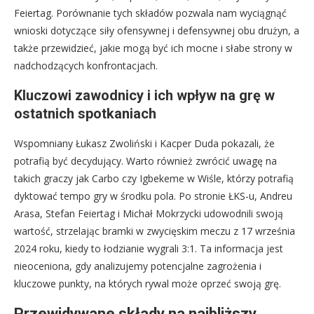
Feiertag. Porównanie tych składów pozwala nam wyciągnąć
wnioski dotyczące siły ofensywnej i defensywnej obu drużyn, a
także przewidzieć, jakie mogą być ich mocne i słabe strony w
nadchodzących konfrontacjach.
Kluczowi zawodnicy i ich wpływ na grę w
ostatnich spotkaniach
Wspomniany Łukasz Zwoliński i Kacper Duda pokazali, że
potrafią być decydujący. Warto również zwrócić uwagę na
takich graczy jak Carbo czy Igbekeme w Wiśle, którzy potrafią
dyktować tempo gry w środku pola. Po stronie ŁKS-u, Andreu
Arasa, Stefan Feiertag i Michał Mokrzycki udowodnili swoją
wartość, strzelając bramki w zwycięskim meczu z 17 września
2024 roku, kiedy to łodzianie wygrali 3:1. Ta informacja jest
nieoceniona, gdy analizujemy potencjalne zagrożenia i
kluczowe punkty, na których rywal może oprzeć swoją grę.
Przewidywane składy na najbliższy