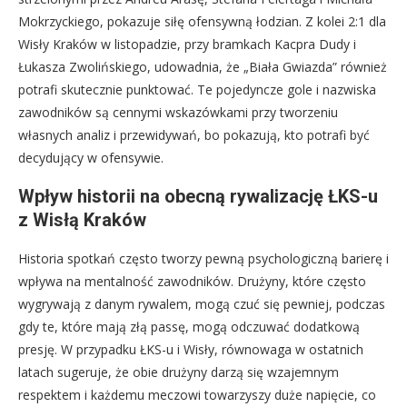
Mokrzyckiego, pokazuje siłę ofensywną łodzian. Z kolei 2:1 dla
Wisły Kraków w listopadzie, przy bramkach Kacpra Dudy i
Łukasza Zwolińskiego, udowadnia, że „Biała Gwiazda” również
potrafi skutecznie punktować. Te pojedyncze gole i nazwiska
zawodników są cennymi wskazówkami przy tworzeniu
własnych analiz i przewidywań, bo pokazują, kto potrafi być
decydujący w ofensywie.
Wpływ historii na obecną rywalizację ŁKS-u
z Wisłą Kraków
Historia spotkań często tworzy pewną psychologiczną barierę i
wpływa na mentalność zawodników. Drużyny, które często
wygrywają z danym rywalem, mogą czuć się pewniej, podczas
gdy te, które mają złą passę, mogą odczuwać dodatkową
presję. W przypadku ŁKS-u i Wisły, równowaga w ostatnich
latach sugeruje, że obie drużyny darzą się wzajemnym
respektem i każdemu meczowi towarzyszy duże napięcie, co