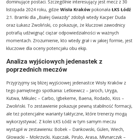
dominujące postaci. Szczególnie interesujący jest mecz z 30
listopada 2024 roku, gdzie
Wisła Kraków
pokonała
ŁKS Łódź
2:1. Bramki dla „Białej Gwiazdy” zdobyli wtedy Kacper Duda
oraz Łukasz Zwoliński, co pokazuje, że kluczowi zawodnicy
potrafią udźwignąć ciężar odpowiedzialności w ważnych
momentach. Zrozumienie, kto wtedy grał i w jakiej formie, jest
kluczowe dla oceny potencjału obu ekip.
Analiza wyjściowych jedenastek z
poprzednich meczów
Przyjrzyjmy się bliżej wyjściowej jedenastce Wisły Kraków z
tego pamiętnego spotkania: Letkiewicz – Jaroch, Uryga,
Kutwa, Mikulec – Carbo, Igbekeme, Baena, Rodado, Kiss –
Zwoliński. To zestawienie pokazuje pewną stabilność formacji,
ale też potencjalne warianty taktyczne, które trenerzy mogą
wykorzystywać. Z kolei ŁKS Łódź w tym samym meczu
wystąpił w zestawieniu: Bobek – Dankowski, Gülen, Wiech,
Głowacki – Mokrzycki, Kupczak, Pirulo, Arasa, Młynarczyk –