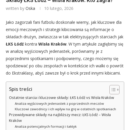
Składy ŁKS Łódź – Wisła Kraków: Kto zagra?
written by
Oska
10 lutego, 2026
Jako zagorzali fani futbolu doskonale wiemy, jak kluczowe dla
emocji meczowych i strategii kibicowania są informacje o
składach drużyn, zwłaszcza w tak elektryzujących starciach jak
ŁKS Łódź
kontra
Wisła Kraków
. W tym artykule zagłębimy się
w analizę wyjściowych jedenastek, porównamy je z
poprzednimi spotkaniami i podpowiemy, czego możemy się
spodziewać po obu zespołach w kontekście ich walki o powrót
do Ekstraklasy, abyś zawsze był o krok przed innymi kibicami.
Spis treści
Ostatnie starcia i kluczowe składy: ŁKS Łódź vs Wisła Kraków
Analiza wyjściowych jedenastek z poprzednich meczów
Kluczowi zawodnicy i ich wpływ na grę w ostatnich spotkaniach
Przewidywane składy na najbliższy mecz: ŁKS Łódź – Wisła
Kraków
Analiza potencjalnych formacji i taktyk