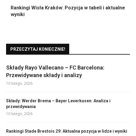
Rankingi Wisła Kraków: Pozycja w tabeli i aktualne
wyniki
PRZECZYTAJ KONIECZNIE!
Składy Rayo Vallecano – FC Barcelona:
Przewidywane składy i analizy
10 lutego, 2026
Składy: Werder Brema – Bayer Leverkusen: Analiza i
przewidywania
10 lutego, 2026
Rankingi Stade Brestois 29: Aktualna pozycja w lidze i wyniki