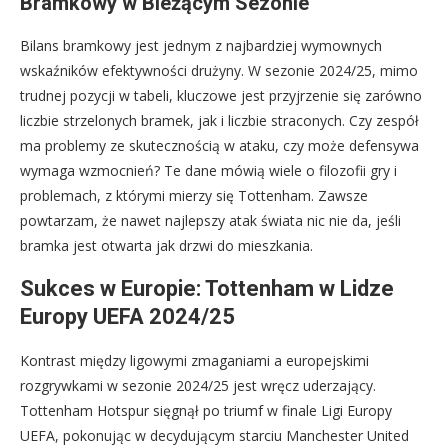
Bramkowy w Bieżącym Sezonie
Bilans bramkowy jest jednym z najbardziej wymownych
wskaźników efektywności drużyny. W sezonie 2024/25, mimo
trudnej pozycji w tabeli, kluczowe jest przyjrzenie się zarówno
liczbie strzelonych bramek, jak i liczbie straconych. Czy zespół
ma problemy ze skutecznością w ataku, czy może defensywa
wymaga wzmocnień? Te dane mówią wiele o filozofii gry i
problemach, z którymi mierzy się Tottenham. Zawsze
powtarzam, że nawet najlepszy atak świata nic nie da, jeśli
bramka jest otwarta jak drzwi do mieszkania.
Sukces w Europie: Tottenham w Lidze
Europy UEFA 2024/25
Kontrast między ligowymi zmaganiami a europejskimi
rozgrywkami w sezonie 2024/25 jest wręcz uderzający.
Tottenham Hotspur sięgnął po triumf w finale Ligi Europy
UEFA, pokonując w decydującym starciu Manchester United