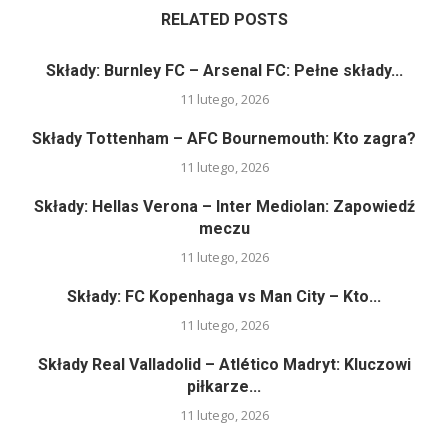
RELATED POSTS
Składy: Burnley FC – Arsenal FC: Pełne składy...
11 lutego, 2026
Składy Tottenham – AFC Bournemouth: Kto zagra?
11 lutego, 2026
Składy: Hellas Verona – Inter Mediolan: Zapowiedź
meczu
11 lutego, 2026
Składy: FC Kopenhaga vs Man City – Kto...
11 lutego, 2026
Składy Real Valladolid – Atlético Madryt: Kluczowi
piłkarze...
11 lutego, 2026