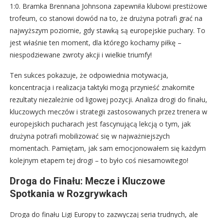
1:0. Bramka Brennana Johnsona zapewniła klubowi prestiżowe
trofeum, co stanowi dowód na to, że drużyna potrafi grać na
najwyższym poziomie, gdy stawką są europejskie puchary. To
jest właśnie ten moment, dla którego kochamy piłkę –
niespodziewane zwroty akcji i wielkie triumfy!
Ten sukces pokazuje, że odpowiednia motywacja,
koncentracja i realizacja taktyki mogą przynieść znakomite
rezultaty niezależnie od ligowej pozycji. Analiza drogi do finału,
kluczowych meczów i strategii zastosowanych przez trenera w
europejskich pucharach jest fascynującą lekcją o tym, jak
drużyna potrafi mobilizować się w najważniejszych
momentach. Pamiętam, jak sam emocjonowałem się każdym
kolejnym etapem tej drogi – to było coś niesamowitego!
Droga do Finału: Mecze i Kluczowe
Spotkania w Rozgrywkach
Droga do finału Ligi Europy to zazwyczaj seria trudnych, ale