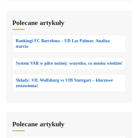
Polecane artykuły
Rankingi FC Barcelona – UD Las Palmas: Analiza
starcia
System VAR w piłce nożnej: wszystko, co musisz wiedzieć
Składy: VfL Wolfsburg vs VfB Stuttgart – kluczowe
zestawienia!
Polecane artykuły