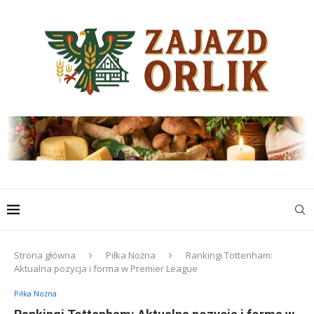
Strona główna
Piłka Nożna
Rankingi Tottenham:
Aktualna pozycja i forma w Premier League
Piłka Nożna