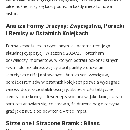
piłce nożnej liczy się każdy punkt, a każdy mecz to nowa
historia.
Analiza Formy Drużyny: Zwycięstwa, Porażki
i Remisy w Ostatnich Kolejkach
Forma zespołu jest niczym innym jak barometrem jego
aktualnej dyspozycji. W sezonie 2024/25 Tottenham
doświadczył momentów, w których potrafił pokonać silnych
rywali, ale też okresów, gdy tracił punkty z drużynami
teoretycznie niżej notowanymi. Analiza serii zwycięstw,
porażek i remisów w ostatnich kolejkach pozwala wyciągnąć
wnioski dotyczące stabilności gry, skuteczności taktycznej
trenera oraz kondycji fizycznej zawodników. Jako kibic, często
sam zastanawiam się, co sprawia, że drużyna nagle zaczyna
grać jak z nut, albo odwrotnie – traci impet.
Strzelone i Stracone Bramki: Bilans