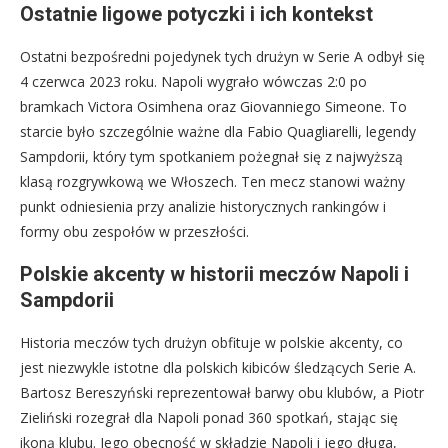
Ostatnie ligowe potyczki i ich kontekst
Ostatni bezpośredni pojedynek tych drużyn w Serie A odbył się
4 czerwca 2023 roku. Napoli wygrało wówczas 2:0 po
bramkach Victora Osimhena oraz Giovanniego Simeone. To
starcie było szczególnie ważne dla Fabio Quagliarelli, legendy
Sampdorii, który tym spotkaniem pożegnał się z najwyższą
klasą rozgrywkową we Włoszech. Ten mecz stanowi ważny
punkt odniesienia przy analizie historycznych rankingów i
formy obu zespołów w przeszłości.
Polskie akcenty w historii meczów Napoli i
Sampdorii
Historia meczów tych drużyn obfituje w polskie akcenty, co
jest niezwykle istotne dla polskich kibiców śledzących Serie A.
Bartosz Bereszyński reprezentował barwy obu klubów, a Piotr
Zieliński rozegrał dla Napoli ponad 360 spotkań, stając się
ikoną klubu. Jego obecność w składzie Napoli i jego długa,