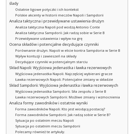
ślady
Ostatnie ligowe potyczki i ich kontekst
Polskie akcenty w historii meczów Napoli i Sampdorii
Analiza taktyczna i przewidywane ustawienia drużyn
Analiza taktyczna Napoli pod wodzą Antonio Conte
Analiza taktyczna Sampdorii: Jak radzą sobie w Serie B
Przewidywane ustawienia i wpływ na grę
Ocena składów i potencjalne decydujące czynniki
Porównanie drużyn: Napoli w elicie kontra Sampdoria w Serie B
Wpływ kontuzji i zawieszeń na składy
Decydujące czynniki w potencjalnym starciu
Skład Napoli: Wyjściowa jedenastka i ławka rezerwowych
Wyjściowa jedenastka Napoli: Najczęściej wybierani gracze
Ławka rezerwowych Napoli: Potencjalne zmiany w składzie
Skład Sampdorii: Wyjściowa jedenastka i ławka rezerwowych
Wyjściowa jedenastka Sampdorii: Siła zespołu z Serie B
Ławka rezerwowych Sampdorii: Możliwe zmiany i wzmocnienia
Analiza formy zawodników i ostatnie wyniki
Forma zawodników Napoli: Kto jest wiodącą postacią?
Forma zawodników Sampdorii: Jak radzą sobie w Serie B?
Sytuacja po ostatnim meczu Napoli
Sytuacja po ostatnim meczu Sampdorii
Polecamy również te artykuły: