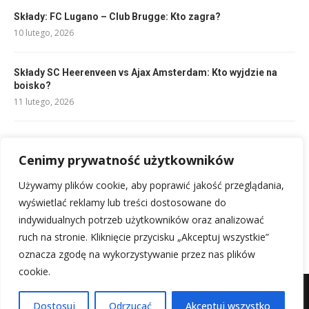
Składy: FC Lugano – Club Brugge: Kto zagra?
10 lutego, 2026
Składy SC Heerenveen vs Ajax Amsterdam: Kto wyjdzie na
boisko?
11 lutego, 2026
Ile trwa mecz piłki ręcznej? Sprawdź czas gry!
13 lutego, 2026
Cenimy prywatność użytkowników
Używamy plików cookie, aby poprawić jakość przeglądania,
Składy na mecz Club Brugge – KV Mechelen: Przewidywania
wyświetlać reklamy lub treści dostosowane do
10 lutego, 2026
indywidualnych potrzeb użytkowników oraz analizować
ruch na stronie. Kliknięcie przycisku „Akceptuj wszystkie”
oznacza zgodę na wykorzystywanie przez nas plików
cookie.
Mapa witryny
Kontakt z nami
Dostosuj
Odrzucać
Akceptuj wszystko