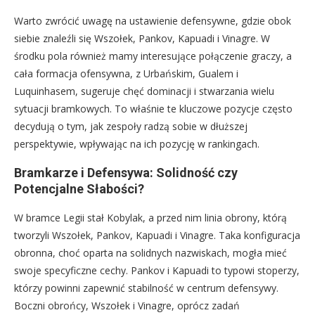
Warto zwrócić uwagę na ustawienie defensywne, gdzie obok
siebie znaleźli się Wszołek, Pankov, Kapuadi i Vinagre. W
środku pola również mamy interesujące połączenie graczy, a
cała formacja ofensywna, z Urbańskim, Gualem i
Luquinhasem, sugeruje chęć dominacji i stwarzania wielu
sytuacji bramkowych. To właśnie te kluczowe pozycje często
decydują o tym, jak zespoły radzą sobie w dłuższej
perspektywie, wpływając na ich pozycję w rankingach.
Bramkarze i Defensywa: Solidność czy
Potencjalne Słabości?
W bramce Legii stał Kobylak, a przed nim linia obrony, którą
tworzyli Wszołek, Pankov, Kapuadi i Vinagre. Taka konfiguracja
obronna, choć oparta na solidnych nazwiskach, mogła mieć
swoje specyficzne cechy. Pankov i Kapuadi to typowi stoperzy,
którzy powinni zapewnić stabilność w centrum defensywy.
Boczni obrońcy, Wszołek i Vinagre, oprócz zadań