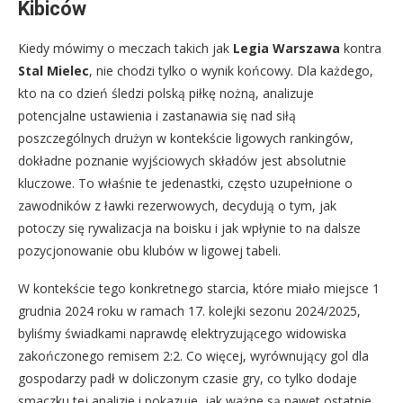
Kibiców
Kiedy mówimy o meczach takich jak
Legia Warszawa
kontra
Stal Mielec
, nie chodzi tylko o wynik końcowy. Dla każdego,
kto na co dzień śledzi polską piłkę nożną, analizuje
potencjalne ustawienia i zastanawia się nad siłą
poszczególnych drużyn w kontekście ligowych rankingów,
dokładne poznanie wyjściowych składów jest absolutnie
kluczowe. To właśnie te jedenastki, często uzupełnione o
zawodników z ławki rezerwowych, decydują o tym, jak
potoczy się rywalizacja na boisku i jak wpłynie to na dalsze
pozycjonowanie obu klubów w ligowej tabeli.
W kontekście tego konkretnego starcia, które miało miejsce 1
grudnia 2024 roku w ramach 17. kolejki sezonu 2024/2025,
byliśmy świadkami naprawdę elektryzującego widowiska
zakończonego remisem 2:2. Co więcej, wyrównujący gol dla
gospodarzy padł w doliczonym czasie gry, co tylko dodaje
smaczku tej analizie i pokazuje, jak ważne są nawet ostatnie