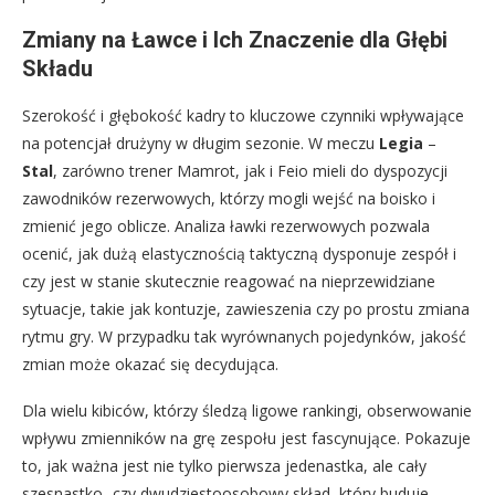
Zmiany na Ławce i Ich Znaczenie dla Głębi
Składu
Szerokość i głębokość kadry to kluczowe czynniki wpływające
na potencjał drużyny w długim sezonie. W meczu
Legia
–
Stal
, zarówno trener Mamrot, jak i Feio mieli do dyspozycji
zawodników rezerwowych, którzy mogli wejść na boisko i
zmienić jego oblicze. Analiza ławki rezerwowych pozwala
ocenić, jak dużą elastycznością taktyczną dysponuje zespół i
czy jest w stanie skutecznie reagować na nieprzewidziane
sytuacje, takie jak kontuzje, zawieszenia czy po prostu zmiana
rytmu gry. W przypadku tak wyrównanych pojedynków, jakość
zmian może okazać się decydująca.
Dla wielu kibiców, którzy śledzą ligowe rankingi, obserwowanie
wpływu zmienników na grę zespołu jest fascynujące. Pokazuje
to, jak ważna jest nie tylko pierwsza jedenastka, ale cały
szesnastko- czy dwudziestoosobowy skład, który buduje