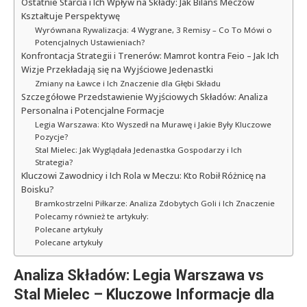
Ostatnie Starcia i Ich Wpływ na Składy: Jak Bilans Meczów
Kształtuje Perspektywę
Wyrównana Rywalizacja: 4 Wygrane, 3 Remisy – Co To Mówi o
Potencjalnych Ustawieniach?
Konfrontacja Strategii i Trenerów: Mamrot kontra Feio – Jak Ich
Wizje Przekładają się na Wyjściowe Jedenastki
Zmiany na Ławce i Ich Znaczenie dla Głębi Składu
Szczegółowe Przedstawienie Wyjściowych Składów: Analiza
Personalna i Potencjalne Formacje
Legia Warszawa: Kto Wyszedł na Murawę i Jakie Były Kluczowe
Pozycje?
Stal Mielec: Jak Wyglądała Jedenastka Gospodarzy i Ich
Strategia?
Kluczowi Zawodnicy i Ich Rola w Meczu: Kto Robił Różnicę na
Boisku?
Bramkostrzelni Piłkarze: Analiza Zdobytych Goli i Ich Znaczenie
Polecamy również te artykuły:
Polecane artykuły
Polecane artykuły
Analiza Składów: Legia Warszawa vs
Stal Mielec – Kluczowe Informacje dla