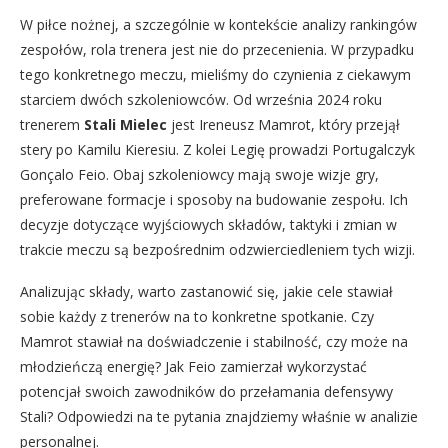
W piłce nożnej, a szczególnie w kontekście analizy rankingów
zespołów, rola trenera jest nie do przecenienia. W przypadku
tego konkretnego meczu, mieliśmy do czynienia z ciekawym
starciem dwóch szkoleniowców. Od września 2024 roku
trenerem
Stali Mielec
jest Ireneusz Mamrot, który przejął
stery po Kamilu Kieresiu. Z kolei Legię prowadzi Portugalczyk
Gonçalo Feio. Obaj szkoleniowcy mają swoje wizje gry,
preferowane formacje i sposoby na budowanie zespołu. Ich
decyzje dotyczące wyjściowych składów, taktyki i zmian w
trakcie meczu są bezpośrednim odzwierciedleniem tych wizji.
Analizując składy, warto zastanowić się, jakie cele stawiał
sobie każdy z trenerów na to konkretne spotkanie. Czy
Mamrot stawiał na doświadczenie i stabilność, czy może na
młodzieńczą energię? Jak Feio zamierzał wykorzystać
potencjał swoich zawodników do przełamania defensywy
Stali? Odpowiedzi na te pytania znajdziemy właśnie w analizie
personalnej.