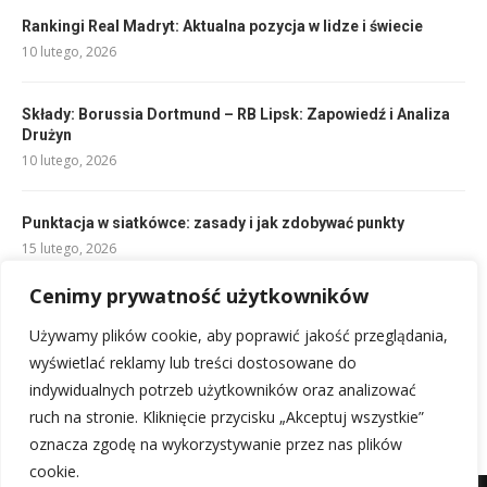
Rankingi Real Madryt: Aktualna pozycja w lidze i świecie
10 lutego, 2026
Składy: Borussia Dortmund – RB Lipsk: Zapowiedź i Analiza
Drużyn
10 lutego, 2026
Punktacja w siatkówce: zasady i jak zdobywać punkty
15 lutego, 2026
Cenimy prywatność użytkowników
Tradycyjna kuchnia regionalna w
drodze do dawnej stolicy kraju
Używamy plików cookie, aby poprawić jakość przeglądania,
17 lipca, 2026
wyświetlać reklamy lub treści dostosowane do
indywidualnych potrzeb użytkowników oraz analizować
ruch na stronie. Kliknięcie przycisku „Akceptuj wszystkie”
oznacza zgodę na wykorzystywanie przez nas plików
cookie.