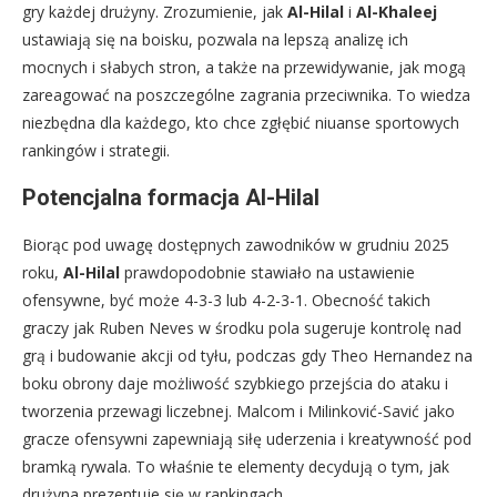
gry każdej drużyny. Zrozumienie, jak
Al-Hilal
i
Al-Khaleej
ustawiają się na boisku, pozwala na lepszą analizę ich
mocnych i słabych stron, a także na przewidywanie, jak mogą
zareagować na poszczególne zagrania przeciwnika. To wiedza
niezbędna dla każdego, kto chce zgłębić niuanse sportowych
rankingów i strategii.
Potencjalna formacja Al-Hilal
Biorąc pod uwagę dostępnych zawodników w grudniu 2025
roku,
Al-Hilal
prawdopodobnie stawiało na ustawienie
ofensywne, być może 4-3-3 lub 4-2-3-1. Obecność takich
graczy jak Ruben Neves w środku pola sugeruje kontrolę nad
grą i budowanie akcji od tyłu, podczas gdy Theo Hernandez na
boku obrony daje możliwość szybkiego przejścia do ataku i
tworzenia przewagi liczebnej. Malcom i Milinković-Savić jako
gracze ofensywni zapewniają siłę uderzenia i kreatywność pod
bramką rywala. To właśnie te elementy decydują o tym, jak
drużyna prezentuje się w rankingach.