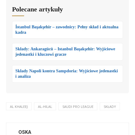
Polecane artykuły
İstanbul Başakşehir – zawodnicy: Pełny skład i aktualna
kadra
Składy: Ankaragücü – Istanbul Başakşehir: Wyjściowe
jedenastki i kluczowi gracze
Składy Napoli kontra Sampdoria: Wyjściowe jedenastki
i analiza
AL KHALEEJ
AL-HILAL
SAUDI PRO LEAGUE
SKŁADY
OSKA