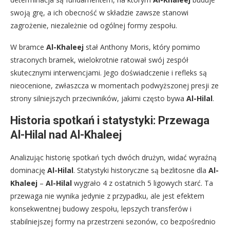
swoją grę, a ich obecność w składzie zawsze stanowi
zagrożenie, niezależnie od ogólnej formy zespołu.
W bramce
Al-Khaleej
stał Anthony Moris, który pomimo
straconych bramek, wielokrotnie ratował swój zespół
skutecznymi interwencjami. Jego doświadczenie i refleks są
nieocenione, zwłaszcza w momentach podwyższonej presji ze
strony silniejszych przeciwników, jakimi często bywa
Al-Hilal
.
Historia spotkań i statystyki: Przewaga
Al-Hilal nad Al-Khaleej
Analizując historię spotkań tych dwóch drużyn, widać wyraźną
dominację
Al-Hilal
. Statystyki historyczne są bezlitosne dla
Al-
Khaleej
–
Al-Hilal
wygrało 4 z ostatnich 5 ligowych starć. Ta
przewaga nie wynika jedynie z przypadku, ale jest efektem
konsekwentnej budowy zespołu, lepszych transferów i
stabilniejszej formy na przestrzeni sezonów, co bezpośrednio