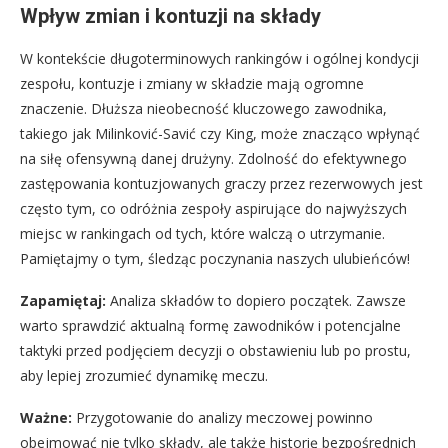
Wpływ zmian i kontuzji na składy
W kontekście długoterminowych rankingów i ogólnej kondycji
zespołu, kontuzje i zmiany w składzie mają ogromne
znaczenie. Dłuższa nieobecność kluczowego zawodnika,
takiego jak Milinković-Savić czy King, może znacząco wpłynąć
na siłę ofensywną danej drużyny. Zdolność do efektywnego
zastępowania kontuzjowanych graczy przez rezerwowych jest
często tym, co odróżnia zespoły aspirujące do najwyższych
miejsc w rankingach od tych, które walczą o utrzymanie.
Pamiętajmy o tym, śledząc poczynania naszych ulubieńców!
Zapamiętaj:
Analiza składów to dopiero początek. Zawsze
warto sprawdzić aktualną formę zawodników i potencjalne
taktyki przed podjęciem decyzji o obstawieniu lub po prostu,
aby lepiej zrozumieć dynamikę meczu.
Ważne:
Przygotowanie do analizy meczowej powinno
obejmować nie tylko składy, ale także historię bezpośrednich