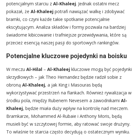
potencjalnym starciu z
Al-Khaleej
. Jednak ostatni mecz
pokazał, że
Al-Khaleej
potrafi nawiązać walkę i zdobywać
bramki, co czyni każde takie spotkanie potencjalnie
ekscytującym. Analiza składów i formy pozwala na bardziej
świadome kibicowanie i trafniejsze przewidywania, które są
przecież esencją naszej pasji do sportowych rankingów.
Potencjalne kluczowe pojedynki na boisku
W meczu
Al-Hilal
–
Al-Khaleej
kluczowe mogą być pojedynki
skrzydłowych – jak Theo Hernandez będzie radził sobie z
obroną
Al-Khaleej
, a jak King i Masouras będą
wykorzystywać przestrzeń na flankach. Również rywalizacja w
środku pola, między Rubenem Nevesem a zawodnikami
Al-
Khaleej
, będzie miała duży wpływ na kontrolę nad meczem.
Bramkarze, Mohammed Al-Rubaie i Anthony Moris, będą
musieli być w szczytowej formie, aby ratować swoje drużyny.
To właśnie te starcia często decydują o ostatecznym wyniku.