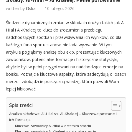
Składy: Al-Hilal – Al Khaleej: Pełne porównanie
written by
Oska
10 lutego, 2026
Śledzenie dynamicznych zmian w składach drużyn takich jak Al-
Hilal i Al-Khaleej to klucz do zrozumienia przebiegu
nadchodzących spotkań i przewidywania ich wyników, co dla
każdego fana sportu stanowi nie lada wyzwanie. W tym
artykule pogłębimy analizę obu ekip, prezentując kluczowych
zawodników, potencjalne formacje i historyczne statystyki,
abyście byli w pełni przygotowani na nadchodzące emocje na
boisku. Poznajcie kluczowe aspekty, które zadecydują o losach
meczu i zdobądźcie praktyczną wiedzę, która pozwoli Wam
lepiej kibicować.
Spis treści
Analiza składowa: Al-Hilal vs. Al-Khaleej – Kluczowe postacie i
ich formacja
Kluczowi zawodnicy Al-Hilal w ostatnim starciu
Kluczowi zawodnicy Al-Khaleej w ostatnim starciu