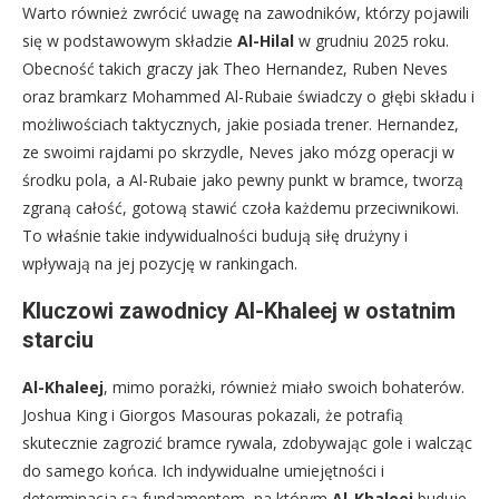
Warto również zwrócić uwagę na zawodników, którzy pojawili
się w podstawowym składzie
Al-Hilal
w grudniu 2025 roku.
Obecność takich graczy jak Theo Hernandez, Ruben Neves
oraz bramkarz Mohammed Al-Rubaie świadczy o głębi składu i
możliwościach taktycznych, jakie posiada trener. Hernandez,
ze swoimi rajdami po skrzydle, Neves jako mózg operacji w
środku pola, a Al-Rubaie jako pewny punkt w bramce, tworzą
zgraną całość, gotową stawić czoła każdemu przeciwnikowi.
To właśnie takie indywidualności budują siłę drużyny i
wpływają na jej pozycję w rankingach.
Kluczowi zawodnicy Al-Khaleej w ostatnim
starciu
Al-Khaleej
, mimo porażki, również miało swoich bohaterów.
Joshua King i Giorgos Masouras pokazali, że potrafią
skutecznie zagrozić bramce rywala, zdobywając gole i walcząc
do samego końca. Ich indywidualne umiejętności i
determinacja są fundamentem, na którym
Al-Khaleej
buduje