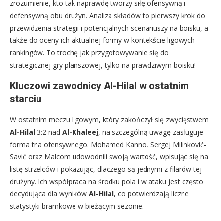
zrozumienie, kto tak naprawdę tworzy siłę ofensywną i
defensywną obu drużyn. Analiza składów to pierwszy krok do
przewidzenia strategii i potencjalnych scenariuszy na boisku, a
także do oceny ich aktualnej formy w kontekście ligowych
rankingów. To trochę jak przygotowywanie się do
strategicznej gry planszowej, tylko na prawdziwym boisku!
Kluczowi zawodnicy Al-Hilal w ostatnim
starciu
W ostatnim meczu ligowym, który zakończył się zwycięstwem
Al-Hilal
3:2 nad
Al-Khaleej
, na szczególną uwagę zasługuje
forma tria ofensywnego. Mohamed Kanno, Sergej Milinković-
Savić oraz Malcom udowodnili swoją wartość, wpisując się na
listę strzelców i pokazując, dlaczego są jednymi z filarów tej
drużyny. Ich współpraca na środku pola i w ataku jest często
decydująca dla wyników
Al-Hilal
, co potwierdzają liczne
statystyki bramkowe w bieżącym sezonie.