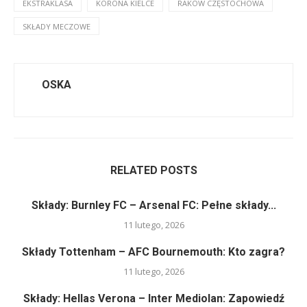
EKSTRAKLASA
KORONA KIELCE
RAKÓW CZĘSTOCHOWA
SKŁADY MECZOWE
OSKA
RELATED POSTS
Składy: Burnley FC – Arsenal FC: Pełne składy...
11 lutego, 2026
Składy Tottenham – AFC Bournemouth: Kto zagra?
11 lutego, 2026
Składy: Hellas Verona – Inter Mediolan: Zapowiedź