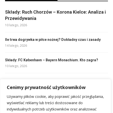
Składy: Ruch Chorzów – Korona Kielce: Analiza i
Przewidywania
10 lutego, 2026
Ile trwa dogrywka w piłce nożnej? Dokładny czas i zasady
14 lutego, 2026
Składy: FC København – Bayern Monachium. Kto zagra?
10 lutego, 2026
Rankingi Wisła Kraków: Pozycja w tabeli i aktualne wyniki
10 lutego, 2026
Cenimy prywatność użytkowników
Używamy plików cookie, aby poprawić jakość przeglądania,
Składy: Sevilla FC – Villarreal: Kto wygra starcie?
wyświetlać reklamy lub treści dostosowane do
10 lutego, 2026
indywidualnych potrzeb użytkowników oraz analizować