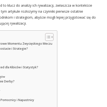
to klucz do analizy ich rywalizacji, zwłaszcza w kontekście
 tym artykule rozłożymy na czynniki pierwsze ostatnie
dnikom i strategiom, abyście mogli lepiej przygotować się do
jącej rywalizacji.
luczowe Momentu Zwycięskiego Meczu
ostacie i Strategie?
d dla Kibiców i Statystyk?
ngów
nie Derby?
y
 Pomocnicy i Napastnicy