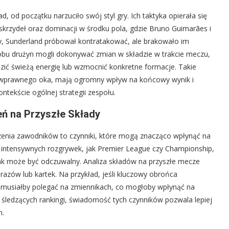
, od początku narzuciło swój styl gry. Ich taktyka opierała się
skrzydeł oraz dominacji w środku pola, gdzie Bruno Guimarães i
ony, Sunderland próbował kontratakować, ale brakowało im
zy obu drużyn mogli dokonywać zmian w składzie w trakcie meczu,
zić świeżą energię lub wzmocnić konkretne formacje. Takie
niewprawnego oka, mają ogromny wpływ na końcowy wynik i
tekście ogólnej strategii zespołu.
eń na Przyszłe Składy
zenia zawodników to czynniki, które mogą znacząco wpłynąć na
ak intensywnych rozgrywek, jak Premier League czy Championship,
ak może być odczuwalny. Analiza składów na przyszłe mecze
razów lub kartek. Na przykład, jeśli kluczowy obrońca
 musiałby polegać na zmiennikach, co mogłoby wpłynąć na
ów śledzących rankingi, świadomość tych czynników pozwala lepiej
h.