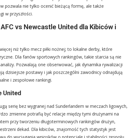
 pozwala nie tylko ocenić bieżącą formę, ale także
i w przyszłości.
AFC vs Newcastle United dla Kibiców i
ęcej niż tylko mecz piłki nożnej; to lokalne derby, które
oryczne. Dla fanów sportowych rankingów, takie starcia są nie
analizy. Pozwalają one obserwować, jak dynamika rywalizacji
ują dzisiejsze postawy i jak poszczególni zawodnicy odnajdują
alne i zespołowe rankingi.
e United
ługą serię bez wygranej nad Sunderlandem w meczach ligowych,
ardzo zmienne potrafią być relacje między tymi drużynami na
mentem przy tworzeniu długoterminowych rankingów drużyn,
estrzeni dekad. Dla kibiców, znajomość tych statystyk jest
wą do wyciągania wniosków o potencjale i stabilności zespołu.