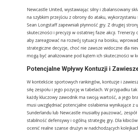
Newcastle United, wystawiając silny i zbalansowany skład
na szybkim przejściu z obrony do ataku, wykorzystaniu 
Sean Longstaff zapewniali płynność gry. Z drugiej str
skuteczności i precyzji w ostatniej fazie akcji. Trener
aby zareagować na rozwój sytuacji na boisku, wprowad
strategiczne decyzje, choć nie zawsze widoczne dla 
mogą być analizowane pod kątem ich skuteczności w kon
Potencjalne Wpływy Kontuzji i Zawiesz
W kontekście sportowych rankingów, kontuzje i zawies
siłę zespołu i jego pozycję w tabelach. W przypadku t
każdy kluczowy zawodnik ma swoją wartość, a jego br
musi uwzględniać potencjalne osłabienia wynikające z u
Sunderlandu lub Newcastle musiałby pauzować, zespół
stabilność defensywy i ogólną strategię gry. Dla kibic
ocenić realne szanse drużyn w nadchodzących kolejkac