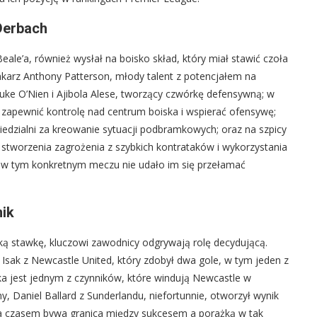
Derbach
ale’a, również wysłał na boisko skład, który miał stawić czoła
amkarz Anthony Patterson, młody talent z potencjałem na
 Luke O’Nien i Ajibola Alese, tworzący czwórkę defensywną; w
e zapewnić kontrolę nad centrum boiska i wspierać ofensywę;
wiedzialni za kreowanie sytuacji podbramkowych; oraz na szpicy
 stworzenia zagrożenia z szybkich kontrataków i wykorzystania
 w tym konkretnym meczu nie udało im się przełamać
nik
ą stawkę, kluczowi zawodnicy odgrywają rolę decydującą.
 Isak z Newcastle United, który zdobył dwa gole, w tym jeden z
ka jest jednym z czynników, które windują Newcastle w
ny, Daniel Ballard z Sunderlandu, niefortunnie, otworzył wynik
a czasem bywa granica między sukcesem a porażką w tak