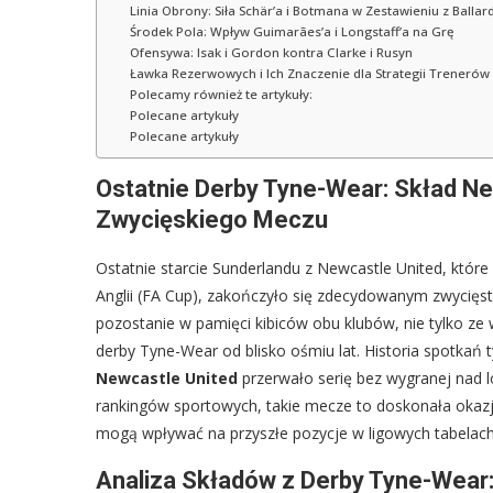
Linia Obrony: Siła Schär’a i Botmana w Zestawieniu z Balla
Środek Pola: Wpływ Guimarães’a i Longstaff’a na Grę
Ofensywa: Isak i Gordon kontra Clarke i Rusyn
Ławka Rezerwowych i Ich Znaczenie dla Strategii Trenerów
Polecamy również te artykuły:
Polecane artykuły
Polecane artykuły
Ostatnie Derby Tyne-Wear: Skład N
Zwycięskiego Meczu
Ostatnie starcie Sunderlandu z Newcastle United, któr
Anglii (FA Cup), zakończyło się zdecydowanym zwycięs
pozostanie w pamięci kibiców obu klubów, nie tylko ze w
derby Tyne-Wear od blisko ośmiu lat. Historia spotkań t
Newcastle United
przerwało serię bez wygranej nad 
rankingów sportowych, takie mecze to doskonała okazja 
mogą wpływać na przyszłe pozycje w ligowych tabelach
Analiza Składów z Derby Tyne-Wear: