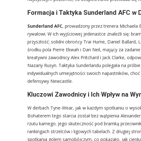
Formacja i Taktyka Sunderland AFC w 
Sunderland AFC
, prowadzony przez trenera Michaela Be
rywalowi. W ich wyjściowej jedenastce znaleźli się: br
przyszłość; solidni obrońcy Trai Hume, Daniel Ballard,
środku pola Pierre Ekwah i Dan Neil, mający za zadani
kreatywni zawodnicy Alex Pritchard i Jack Clarke, odpo
Nazariy Rusyn. Taktyka Sunderlandu polegała na próbie
indywidualnych umiejętności swoich napastników, choć
defensywy Newcastle.
Kluczowi Zawodnicy i Ich Wpływ na Wy
W derbach Tyne-Wear, jak w każdym spotkaniu o wysok
Bohaterem tego starcia został bez wątpienia Alexander
rzutu karnego. Jego skuteczność pod bramką przeciwni
rankingach strzelców i ligowych tabelach. Z drugiej stro
spotkania golem samobójczym, co pokazało, jak cienk