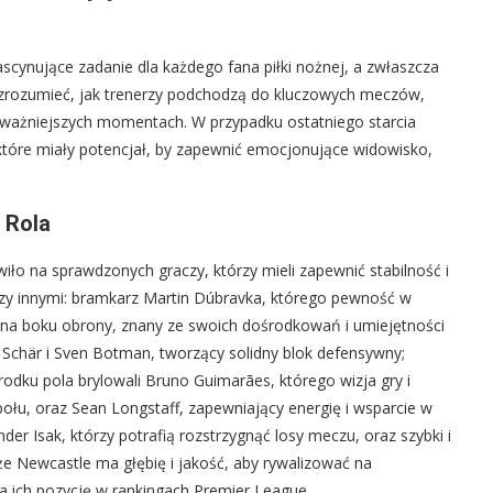
scynujące zadanie dla każdego fana piłki nożnej, a zwłaszcza
a zrozumieć, jak trenerzy podchodzą do kluczowych meczów,
najważniejszych momentach. W przypadku ostatniego starcia
 które miały potencjał, by zapewnić emocjonujące widowisko,
 Rola
o na sprawdzonych graczy, którzy mieli zapewnić stabilność i
dzy innymi: bramkarz Martin Dúbravka, którego pewność w
r na boku obrony, znany ze swoich dośrodkowań i umiejętności
 Schär i Sven Botman, tworzący solidny blok defensywny;
odku pola brylowali Bruno Guimarães, którego wizja gry i
połu, oraz Sean Longstaff, zapewniający energię i wsparcie w
er Isak, którzy potrafią rozstrzygnąć losy meczu, oraz szybki i
e Newcastle ma głębię i jakość, aby rywalizować na
a ich pozycję w rankingach Premier League.