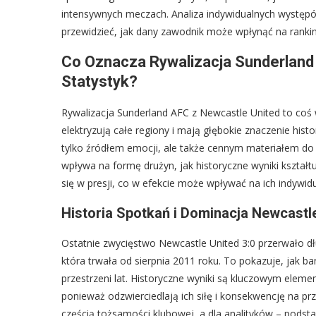
intensywnych meczach. Analiza indywidualnych występów
przewidzieć, jak dany zawodnik może wpłynąć na ranking
Co Oznacza Rywalizacja Sunderland 
Statystyk?
Rywalizacja Sunderland AFC z Newcastle United to coś wi
elektryzują całe regiony i mają głębokie znaczenie hist
tylko źródłem emocji, ale także cennym materiałem do 
wpływa na formę drużyn, jak historyczne wyniki kształt
się w presji, co w efekcie może wpływać na ich indywidu
Historia Spotkań i Dominacja Newcastl
Ostatnie zwycięstwo Newcastle United 3:0 przerwało d
która trwała od sierpnia 2011 roku. To pokazuje, jak b
przestrzeni lat. Historyczne wyniki są kluczowym ele
ponieważ odzwierciedlają ich siłę i konsekwencję na prz
częścią tożsamości klubowej, a dla analityków – podsta