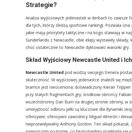
Strategie?
Analiza wyjściowych jedenastek w derbach to zawsze fa
dla tych, którzy śledzą sportowe rankingi. Pozwala on
jakie mają priorytety taktyczne i na kogo stawiają w 
Sunderlandu z Newcastle, obie ekipy wystawiły składy,
choć ostatecznie to Newcastle dyktowało warunki gry.
Skład Wyjściowy Newcastle United i Ich
Newcastle United
pod wodzą swojego trenera postawił
skuteczność. W wyjściowej jedenastce znaleźli się mię
bramce jest nieoceniona; doświadczony Kieran Trippie
przy stałych fragmentach gry; środkowi obrońcy Fabian
wszechstronny Dan Burn na drugiej stronie obrony; w śr
umiejętność odbioru piłki są kluczowe dla dynamiki zes
ofensywie; ofensywni zawodnicy Miguel Almirón i Alexand
nieprzewidywalny Anthony Gordon. Ten skład pokazał, ż
najwyższym poziomie, co bezpośrednio przekłada się n