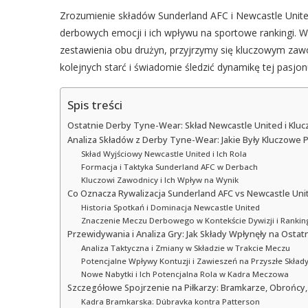
Zrozumienie składów Sunderland AFC i Newcastle United 
derbowych emocji i ich wpływu na sportowe rankingi. W
zestawienia obu drużyn, przyjrzymy się kluczowym zawo
kolejnych starć i świadomie śledzić dynamikę tej pasjonu
Spis treści
Ostatnie Derby Tyne-Wear: Skład Newcastle United i K
Analiza Składów z Derby Tyne-Wear: Jakie Były Kluczowe P
Skład Wyjściowy Newcastle United i Ich Rola
Formacja i Taktyka Sunderland AFC w Derbach
Kluczowi Zawodnicy i Ich Wpływ na Wynik
Co Oznacza Rywalizacja Sunderland AFC vs Newcastle Unite
Historia Spotkań i Dominacja Newcastle United
Znaczenie Meczu Derbowego w Kontekście Dywizji i Ranki
Przewidywania i Analiza Gry: Jak Składy Wpłynęły na Ostat
Analiza Taktyczna i Zmiany w Składzie w Trakcie Meczu
Potencjalne Wpływy Kontuzji i Zawieszeń na Przyszłe Skład
Nowe Nabytki i Ich Potencjalna Rola w Kadra Meczowa
Szczegółowe Spojrzenie na Piłkarzy: Bramkarze, Obrońcy,
Kadra Bramkarska: Dúbravka kontra Patterson