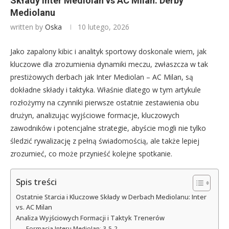
Składy Inter Mediolan vs AC Milan: Derby
Mediolanu
written by
Oska
10 lutego, 2026
Jako zapalony kibic i analityk sportowy doskonale wiem, jak
kluczowe dla zrozumienia dynamiki meczu, zwłaszcza w tak
prestiżowych derbach jak Inter Mediolan – AC Milan, są
dokładne składy i taktyka. Właśnie dlatego w tym artykule
rozłożymy na czynniki pierwsze ostatnie zestawienia obu
drużyn, analizując wyjściowe formacje, kluczowych
zawodników i potencjalne strategie, abyście mogli nie tylko
śledzić rywalizację z pełną świadomością, ale także lepiej
zrozumieć, co może przynieść kolejne spotkanie.
Spis treści
Ostatnie Starcia i Kluczowe Składy w Derbach Mediolanu: Inter
vs. AC Milan
Analiza Wyjściowych Formacji i Taktyk Trenerów
Formacja Interu Mediolan: 3-5-2