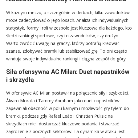
W każdym meczu, a szczególnie w derbach, kilku zawodników
może zadecydować o jego losach. Analiza ich indywidualnych
statystyk, formy i roli w zespole jest kluczowa dla każdego, kto
śledzi rankingi sportowe, czy to zawodników, czy drużyn.
Warto zwrócić uwagę na graczy, którzy potrafią kreować
szanse, zdobywać bramki lub stabilizować grę. To oni często
windują swoje indywidualne rankingi i ciągną zespół do góry.
Siła ofensywna AC Milan: Duet napastników
i skrzydła
W ofensywie AC Milan postawił na połączenie siły i szybkości.
Álvaro Morata i Tammy Abraham jako duet napastników
zapewniali obecność w polu karnym i możliwość gry tyłem do
bramki, podczas gdy Rafael Leão i Christian Pulisic na
skrzydłach mieli dostarczać kluczowe podania i stwarzać
zagrożenie z bocznych sektorów. Ta dynamika w ataku jest