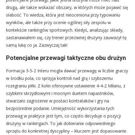
drugą, ale także wskazać obszary, w których może pojawić się
słabość. To wiedza, która jest nieoceniona przy typowaniu
wyników, ale także przy ocenie ogólnej siły zespołu w
kontekście rankingów sportowych. Kiedyś, analizując składy,
zastanawiałem się, czy trener przeciwnej drużyny zauważył tę
samą lukę co ja. Zazwyczaj tak!
Potencjalne przewagi taktyczne obu drużyn
Formacja 3-5-2 Interu mogła dawać przewagę w liczbie graczy
w środku pola, co sprzyja kontroli nad grą i szybszemu
rozegraniu piłki. Z kolei ofensywne ustawienie 4-4-2 Milanu, z
szybkimi skrzydłowymi i mocnym duetem napastników,
stwarzało zagrożenie w postaci kontrataków i gry na
bezpośrednie podanie. Umiejętność wykorzystania tych
przewag w praktyce jest tym, co często decyduje o pozycji
drużyny w rankingach. To jak dobieranie odpowiedniego
sprzętu do konkretnej dyscypliny – kluczem jest dopasowanie.