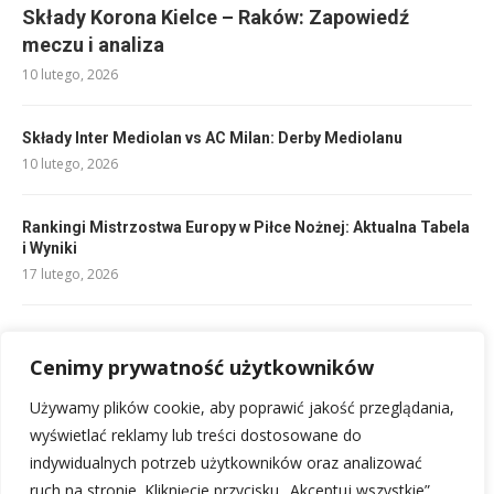
Składy Korona Kielce – Raków: Zapowiedź
meczu i analiza
10 lutego, 2026
Składy Inter Mediolan vs AC Milan: Derby Mediolanu
10 lutego, 2026
Rankingi Mistrzostwa Europy w Piłce Nożnej: Aktualna Tabela
i Wyniki
17 lutego, 2026
Składy: Sevilla FC – Villarreal: Kto wygra starcie?
10 lutego, 2026
Cenimy prywatność użytkowników
Używamy plików cookie, aby poprawić jakość przeglądania,
Składy: Athletic Bilbao – FC Barcelona: Kto zagra?
wyświetlać reklamy lub treści dostosowane do
10 lutego, 2026
indywidualnych potrzeb użytkowników oraz analizować
ruch na stronie. Kliknięcie przycisku „Akceptuj wszystkie”