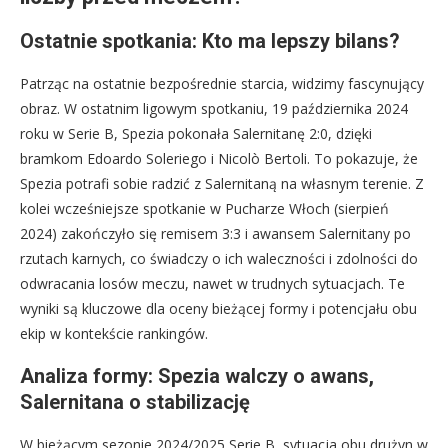
Ostatnie spotkania: Kto ma lepszy bilans?
Patrząc na ostatnie bezpośrednie starcia, widzimy fascynujący
obraz. W ostatnim ligowym spotkaniu, 19 października 2024
roku w Serie B, Spezia pokonała Salernitanę 2:0, dzięki
bramkom Edoardo Soleriego i Nicolò Bertoli. To pokazuje, że
Spezia potrafi sobie radzić z Salernitaną na własnym terenie. Z
kolei wcześniejsze spotkanie w Pucharze Włoch (sierpień
2024) zakończyło się remisem 3:3 i awansem Salernitany po
rzutach karnych, co świadczy o ich waleczności i zdolności do
odwracania losów meczu, nawet w trudnych sytuacjach. Te
wyniki są kluczowe dla oceny bieżącej formy i potencjału obu
ekip w kontekście rankingów.
Analiza formy: Spezia walczy o awans,
Salernitana o stabilizację
W bieżącym sezonie 2024/2025 Serie B, sytuacja obu drużyn w