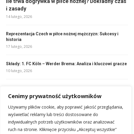
Ile trwa dogrywka w piłce nożnej? Dokładny czas
i zasady
14 lutego, 2026
Reprezentacja Czech w piłce nożnej mężczyzn: Sukcesy i
historia
17 lutego, 2026
Składy: 1. FC Köln – Werder Brema: Analiza i kluczowi gracze
10 lutego, 2026
Składy: Stade Rennais – RC Lens: Kadry na hit ligowy
10 lutego, 2026
Cenimy prywatność użytkowników
Używamy plików cookie, aby poprawić jakość przeglądania,
Składy RC Lens – SC Freiburg: Kluczowi zawodnicy i analiza
wyświetlać reklamy lub treści dostosowane do
11 lutego, 2026
indywidualnych potrzeb użytkowników oraz analizować
ruch na stronie. Kliknięcie przycisku „Akceptuj wszystkie”