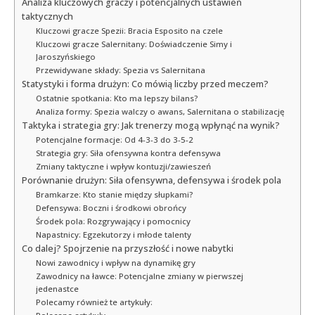
Analiza kluczowych graczy i potencjalnych ustawień
taktycznych
Kluczowi gracze Spezii: Bracia Esposito na czele
Kluczowi gracze Salernitany: Doświadczenie Simy i
Jaroszyńskiego
Przewidywane składy: Spezia vs Salernitana
Statystyki i forma drużyn: Co mówią liczby przed meczem?
Ostatnie spotkania: Kto ma lepszy bilans?
Analiza formy: Spezia walczy o awans, Salernitana o stabilizację
Taktyka i strategia gry: Jak trenerzy mogą wpłynąć na wynik?
Potencjalne formacje: Od 4-3-3 do 3-5-2
Strategia gry: Siła ofensywna kontra defensywa
Zmiany taktyczne i wpływ kontuzji/zawieszeń
Porównanie drużyn: Siła ofensywna, defensywa i środek pola
Bramkarze: Kto stanie między słupkami?
Defensywa: Boczni i środkowi obrońcy
Środek pola: Rozgrywający i pomocnicy
Napastnicy: Egzekutorzy i młode talenty
Co dalej? Spojrzenie na przyszłość i nowe nabytki
Nowi zawodnicy i wpływ na dynamikę gry
Zawodnicy na ławce: Potencjalne zmiany w pierwszej
jedenastce
Polecamy również te artykuły: