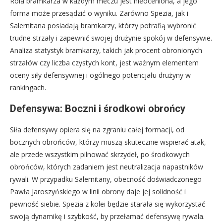
Rola bramkarza w każdym meczu jest nieoceniona, a jego
forma może przesądzić o wyniku. Zarówno Spezia, jak i
Salernitana posiadają bramkarzy, którzy potrafią wybronić
trudne strzały i zapewnić swojej drużynie spokój w defensywie.
Analiza statystyk bramkarzy, takich jak procent obronionych
strzałów czy liczba czystych kont, jest ważnym elementem
oceny siły defensywnej i ogólnego potencjału drużyny w
rankingach.
Defensywa: Boczni i środkowi obrońcy
Siła defensywy opiera się na zgraniu całej formacji, od
bocznych obrońców, którzy muszą skutecznie wspierać atak,
ale przede wszystkim pilnować skrzydeł, po środkowych
obrońców, których zadaniem jest neutralizacja napastników
rywali. W przypadku Salernitany, obecność doświadczonego
Pawła Jaroszyńskiego w linii obrony daje jej solidność i
pewność siebie. Spezia z kolei będzie starała się wykorzystać
swoją dynamikę i szybkość, by przełamać defensywę rywala.