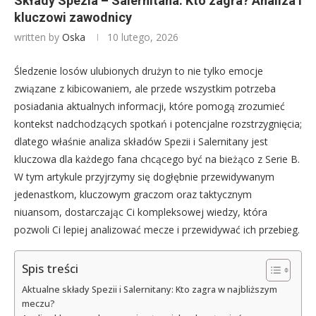
Składy Spezia – Salernitana: Kto zagra? Analiza i
kluczowi zawodnicy
written by
Oska
10 lutego, 2026
Śledzenie losów ulubionych drużyn to nie tylko emocje
związane z kibicowaniem, ale przede wszystkim potrzeba
posiadania aktualnych informacji, które pomogą zrozumieć
kontekst nadchodzących spotkań i potencjalne rozstrzygnięcia;
dlatego właśnie analiza składów Spezii i Salernitany jest
kluczowa dla każdego fana chcącego być na bieżąco z Serie B.
W tym artykule przyjrzymy się dogłębnie przewidywanym
jedenastkom, kluczowym graczom oraz taktycznym
niuansom, dostarczając Ci kompleksowej wiedzy, która
pozwoli Ci lepiej analizować mecze i przewidywać ich przebieg.
Spis treści
Aktualne składy Spezii i Salernitany: Kto zagra w najbliższym
meczu?