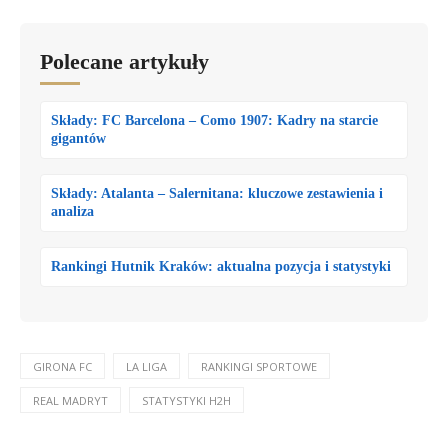
Polecane artykuły
Składy: FC Barcelona – Como 1907: Kadry na starcie
gigantów
Składy: Atalanta – Salernitana: kluczowe zestawienia i
analiza
Rankingi Hutnik Kraków: aktualna pozycja i statystyki
GIRONA FC
LA LIGA
RANKINGI SPORTOWE
REAL MADRYT
STATYSTYKI H2H