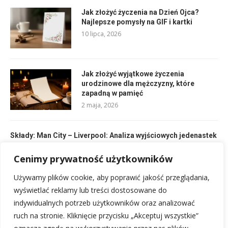
Jak złożyć życzenia na Dzień Ojca?
Najlepsze pomysły na GIF i kartki
10 lipca, 2026
Jak złożyć wyjątkowe życzenia
urodzinowe dla mężczyzny, które
zapadną w pamięć
2 maja, 2026
Składy: Man City – Liverpool: Analiza wyjściowych jedenastek
11 lutego, 2026
Cenimy prywatność użytkowników
Składy Arka Gdynia Lechia Gdańsk: Kto zagra w derbach
Używamy plików cookie, aby poprawić jakość przeglądania,
Trójmiasta?
wyświetlać reklamy lub treści dostosowane do
10 lutego, 2026
indywidualnych potrzeb użytkowników oraz analizować
ruch na stronie. Kliknięcie przycisku „Akceptuj wszystkie”