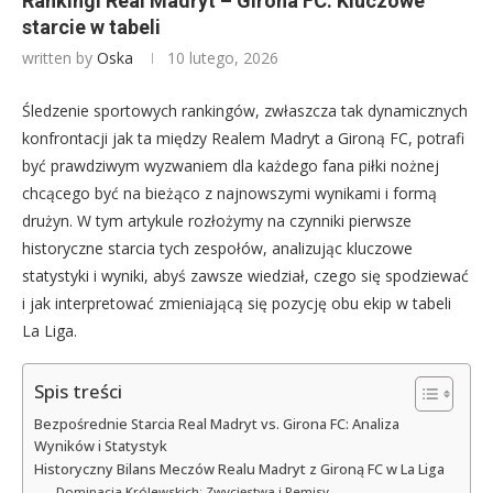
Rankingi Real Madryt – Girona FC: Kluczowe
starcie w tabeli
written by
Oska
10 lutego, 2026
Śledzenie sportowych rankingów, zwłaszcza tak dynamicznych
konfrontacji jak ta między Realem Madryt a Gironą FC, potrafi
być prawdziwym wyzwaniem dla każdego fana piłki nożnej
chcącego być na bieżąco z najnowszymi wynikami i formą
drużyn. W tym artykule rozłożymy na czynniki pierwsze
historyczne starcia tych zespołów, analizując kluczowe
statystyki i wyniki, abyś zawsze wiedział, czego się spodziewać
i jak interpretować zmieniającą się pozycję obu ekip w tabeli
La Liga.
Spis treści
Bezpośrednie Starcia Real Madryt vs. Girona FC: Analiza
Wyników i Statystyk
Historyczny Bilans Meczów Realu Madryt z Gironą FC w La Liga
Dominacja Królewskich: Zwycięstwa i Remisy