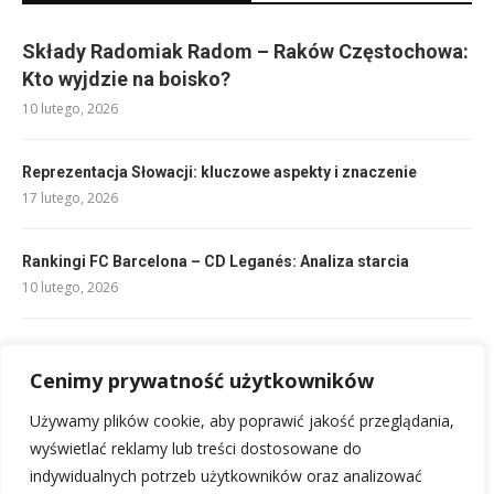
Składy Radomiak Radom – Raków Częstochowa:
Kto wyjdzie na boisko?
10 lutego, 2026
Reprezentacja Słowacji: kluczowe aspekty i znaczenie
17 lutego, 2026
Rankingi FC Barcelona – CD Leganés: Analiza starcia
10 lutego, 2026
Rankingi FC Barcelona – UD Las Palmas: Analiza starcia
10 lutego, 2026
Cenimy prywatność użytkowników
Używamy plików cookie, aby poprawić jakość przeglądania,
Składy: Stade Rennais – RC Lens: Kadry na hit ligowy
wyświetlać reklamy lub treści dostosowane do
10 lutego, 2026
indywidualnych potrzeb użytkowników oraz analizować