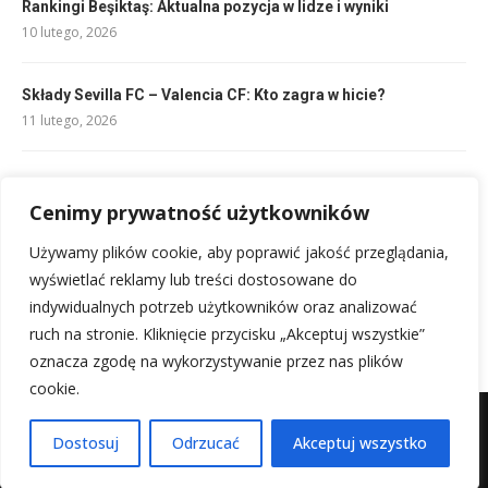
Rankingi Beşiktaş: Aktualna pozycja w lidze i wyniki
10 lutego, 2026
Składy Sevilla FC – Valencia CF: Kto zagra w hicie?
11 lutego, 2026
Liga francuska gdzie oglądać: Transmisje Ligue 1 na żywo
10 lutego, 2026
Cenimy prywatność użytkowników
Używamy plików cookie, aby poprawić jakość przeglądania,
Składy: Bayern Monachium – FC København: Kto zagra?
wyświetlać reklamy lub treści dostosowane do
10 lutego, 2026
indywidualnych potrzeb użytkowników oraz analizować
ruch na stronie. Kliknięcie przycisku „Akceptuj wszystkie”
oznacza zgodę na wykorzystywanie przez nas plików
cookie.
Mapa witryny
Kontakt z nami
Dostosuj
Odrzucać
Akceptuj wszystko
@2025 - Wszystkie prawa zastrzeżone.