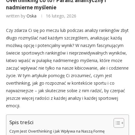
Overthinking co to? Paraliż analityczny i
nadmierne myślenie
written by
Oska
16 lutego, 2026
Czy zdarza Ci się po meczu lub podczas analizy rankingów zbyt
długo rozmyślać nad każdym szczegółem, analizując każdą
możliwą opcję i potencjalny wynik? W naszym fascynującym
świecie sportowych rankingów i nieprzewidywalnych wyników,
łatwo wpaść w pułapkę nadmiernego myślenia, które może
zacząć wpływać nie tylko na nasze kibicowanie, ale i codzienne
życie. W tym artykule pomogę Ci zrozumieć, czym jest
overthinking, jak go rozpoznać w kontekście sportu i co
najważniejsze – jak skutecznie sobie z nim radzić, by czerpać
jeszcze więcej radości z każdej analizy i każdej sportowej
emocji.
Spis treści
Czym Jest Overthinking i Jak Wpływa na Naszą Formę