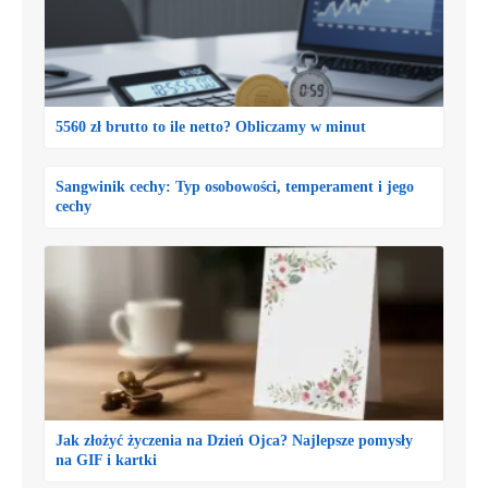
5560 zł brutto to ile netto? Obliczamy w minut
Sangwinik cechy: Typ osobowości, temperament i jego
cechy
Jak złożyć życzenia na Dzień Ojca? Najlepsze pomysły
na GIF i kartki