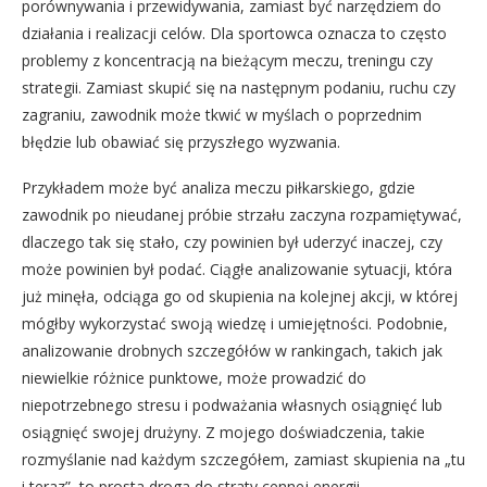
porównywania i przewidywania, zamiast być narzędziem do
działania i realizacji celów. Dla sportowca oznacza to często
problemy z koncentracją na bieżącym meczu, treningu czy
strategii. Zamiast skupić się na następnym podaniu, ruchu czy
zagraniu, zawodnik może tkwić w myślach o poprzednim
błędzie lub obawiać się przyszłego wyzwania.
Przykładem może być analiza meczu piłkarskiego, gdzie
zawodnik po nieudanej próbie strzału zaczyna rozpamiętywać,
dlaczego tak się stało, czy powinien był uderzyć inaczej, czy
może powinien był podać. Ciągłe analizowanie sytuacji, która
już minęła, odciąga go od skupienia na kolejnej akcji, w której
mógłby wykorzystać swoją wiedzę i umiejętności. Podobnie,
analizowanie drobnych szczegółów w rankingach, takich jak
niewielkie różnice punktowe, może prowadzić do
niepotrzebnego stresu i podważania własnych osiągnięć lub
osiągnięć swojej drużyny. Z mojego doświadczenia, takie
rozmyślanie nad każdym szczegółem, zamiast skupienia na „tu
i teraz”, to prosta droga do straty cennej energii.