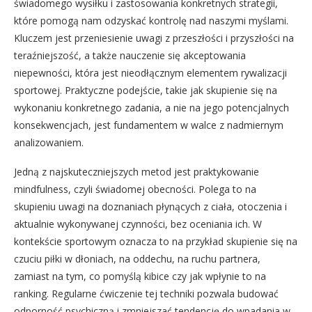
świadomego wysiłku i zastosowania konkretnych strategii,
które pomogą nam odzyskać kontrolę nad naszymi myślami.
Kluczem jest przeniesienie uwagi z przeszłości i przyszłości na
teraźniejszość, a także nauczenie się akceptowania
niepewności, która jest nieodłącznym elementem rywalizacji
sportowej. Praktyczne podejście, takie jak skupienie się na
wykonaniu konkretnego zadania, a nie na jego potencjalnych
konsekwencjach, jest fundamentem w walce z nadmiernym
analizowaniem.
Jedną z najskuteczniejszych metod jest praktykowanie
mindfulness, czyli świadomej obecności. Polega to na
skupieniu uwagi na doznaniach płynących z ciała, otoczenia i
aktualnie wykonywanej czynności, bez oceniania ich. W
kontekście sportowym oznacza to na przykład skupienie się na
czuciu piłki w dłoniach, na oddechu, na ruchu partnera,
zamiast na tym, co pomyślą kibice czy jak wpłynie to na
ranking. Regularne ćwiczenie tej techniki pozwala budować
odporność psychiczną i zmniejszać tendencję do wpadania w