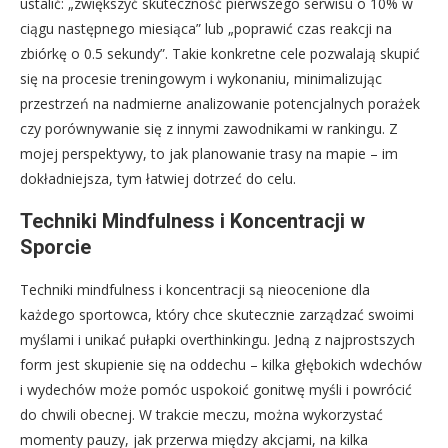
ustalić: „zwiększyć skuteczność pierwszego serwisu o 10% w
ciągu następnego miesiąca” lub „poprawić czas reakcji na
zbiórkę o 0.5 sekundy”. Takie konkretne cele pozwalają skupić
się na procesie treningowym i wykonaniu, minimalizując
przestrzeń na nadmierne analizowanie potencjalnych porażek
czy porównywanie się z innymi zawodnikami w rankingu. Z
mojej perspektywy, to jak planowanie trasy na mapie – im
dokładniejsza, tym łatwiej dotrzeć do celu.
Techniki Mindfulness i Koncentracji w
Sporcie
Techniki mindfulness i koncentracji są nieocenione dla
każdego sportowca, który chce skutecznie zarządzać swoimi
myślami i unikać pułapki overthinkingu. Jedną z najprostszych
form jest skupienie się na oddechu – kilka głębokich wdechów
i wydechów może pomóc uspokoić gonitwę myśli i powrócić
do chwili obecnej. W trakcie meczu, można wykorzystać
momenty pauzy, jak przerwa między akcjami, na kilka