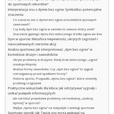
do sportowych rekordów?
Interpretacja snu o dymie bez ognia: Symbolika i potencjalne
znaczenia
Co oznacza sen o dymie bez ognia w kontekście życiowych
zawirowań?
Czy biały dym bez ognia w senniku to zawsze dobry znak?
Znaczenie gęstego dymu bez widocznego źródła ognia we śnie
Dym w sporcie: Metafora niepewności, ukrytych zagrożeń i
nieoczekiwanych zwrotów akcji
Analiza sportowa: Jak interpretować „dym bez ognia” w
kontekście drużyn i zawodników
Ukryte problemy w drużynie: Kiedy brak widocznego „ognia”
maskuje kłopoty
Analiza formy zawodnika: Czy „dym bez ognia” to sygnał
ostrzegawczy przed spadkiem formy?
Historia sportu: Przypadki „dymu bez ognia”, które zmieniły
przebieg rozgrywek
Praktyczne wskazówki dla kibica: Jak odczytywać sygnały i
unikać pułapek informacyjnych
Jak odróżnić prawdziwe problemy od medialnej „zasłony
dymnej” w sporcie?
Wpływ „dymu bez ognia” na statystyki i rankingi sportowe
Sportowy sennik: Jak Twoje sny mogą wpływać na