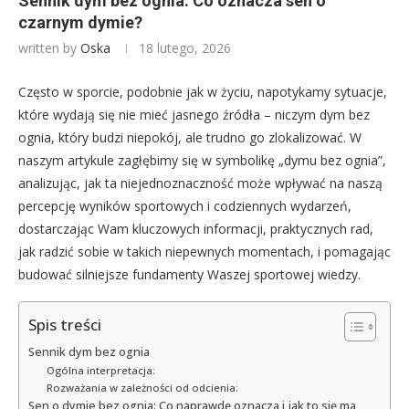
Sennik dym bez ognia: Co oznacza sen o
czarnym dymie?
written by
Oska
18 lutego, 2026
Często w sporcie, podobnie jak w życiu, napotykamy sytuacje,
które wydają się nie mieć jasnego źródła – niczym dym bez
ognia, który budzi niepokój, ale trudno go zlokalizować. W
naszym artykule zagłębimy się w symbolikę „dymu bez ognia”,
analizując, jak ta niejednoznaczność może wpływać na naszą
percepcję wyników sportowych i codziennych wydarzeń,
dostarczając Wam kluczowych informacji, praktycznych rad,
jak radzić sobie w takich niepewnych momentach, i pomagając
budować silniejsze fundamenty Waszej sportowej wiedzy.
Spis treści
Sennik dym bez ognia
Ogólna interpretacja:
Rozważania w zależności od odcienia:
Sen o dymie bez ognia: Co naprawdę oznacza i jak to się ma