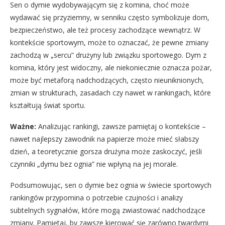
Sen o dymie wydobywającym się z komina, choć może
wydawać się przyziemny, w senniku często symbolizuje dom,
bezpieczeństwo, ale też procesy zachodzące wewnątrz. W
kontekście sportowym, może to oznaczać, że pewne zmiany
zachodzą w „sercu” drużyny lub związku sportowego. Dym z
komina, który jest widoczny, ale niekoniecznie oznacza pożar,
może być metaforą nadchodzących, często nieuniknionych,
zmian w strukturach, zasadach czy nawet w rankingach, które
kształtują świat sportu.
Ważne:
Analizując rankingi, zawsze pamiętaj o kontekście –
nawet najlepszy zawodnik na papierze może mieć słabszy
dzień, a teoretycznie gorsza drużyna może zaskoczyć, jeśli
czynniki „dymu bez ognia” nie wpłyną na jej morale.
Podsumowując, sen o dymie bez ognia w świecie sportowych
rankingów przypomina o potrzebie czujności i analizy
subtelnych sygnałów, które mogą zwiastować nadchodzące
zmiany. Pamiętaj, by zawsze kierować się zarówno twardymi