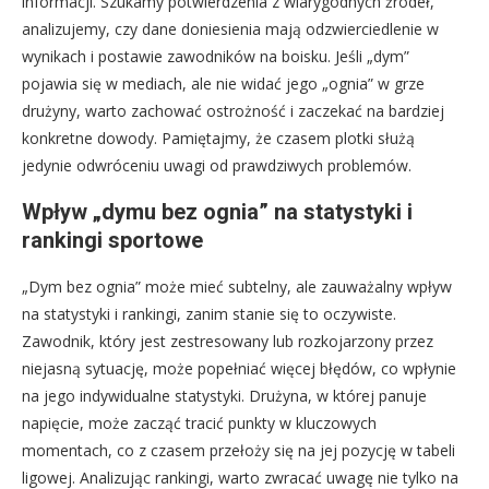
informacji. Szukamy potwierdzenia z wiarygodnych źródeł,
analizujemy, czy dane doniesienia mają odzwierciedlenie w
wynikach i postawie zawodników na boisku. Jeśli „dym”
pojawia się w mediach, ale nie widać jego „ognia” w grze
drużyny, warto zachować ostrożność i zaczekać na bardziej
konkretne dowody. Pamiętajmy, że czasem plotki służą
jedynie odwróceniu uwagi od prawdziwych problemów.
Wpływ „dymu bez ognia” na statystyki i
rankingi sportowe
„Dym bez ognia” może mieć subtelny, ale zauważalny wpływ
na statystyki i rankingi, zanim stanie się to oczywiste.
Zawodnik, który jest zestresowany lub rozkojarzony przez
niejasną sytuację, może popełniać więcej błędów, co wpłynie
na jego indywidualne statystyki. Drużyna, w której panuje
napięcie, może zacząć tracić punkty w kluczowych
momentach, co z czasem przełoży się na jej pozycję w tabeli
ligowej. Analizując rankingi, warto zwracać uwagę nie tylko na