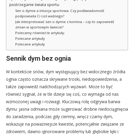
postrzeganie świata sportu
Sen o dymie a intuicja sportowa: Czy podświadomość
podpowiada Ci coś ważnego?
Jak interpretować sen o dymie z komina – czy to zapowiedź
zmian w sportowym świecie?
Polecamy również te artykuły:
Polecane artykuły
Polecane artykuły
Sennik dym bez ognia
W kontekście snów, dym występujący bez widocznego źródła
ognia często oznacza skrywane troski, niedopowiedzenia, a
także zapowiedź nadchodzących wyzwań. Może to być
również sygnał, że w tle dzieje się coś, co wymaga od nas
wzmożonej uwagi i rozwagi. Kluczową rolę odgrywa barwa
dymu: jasna odmiana może sugerować drobne niedociągnięcia
do zaradzenia, podczas gdy ciemny, wręcz czarny dym,
wskazuje na poważniejsze kwestie, potencjalnie związane ze
zdrowiem, dawno ignorowane problemy lub głębokie lęki i