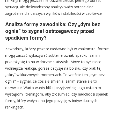
rankingi mogą jeszcze nie odzwierciedlać pełnego obrazu
sytuacji, ale doświadczony analityk widzi potencjalne
zagrożenie dla dalszych wyników i stabilności w czołówce.
Analiza formy zawodnika: Czy „dym bez
ognia” to sygnał ostrzegawczy przed
spadkiem formy?
Zawodnicy, którzy jeszcze niedawno byli w znakomitej formie,
mogą zacząć wykazywać subtelne oznaki spadku, zanim
przełoży się to na widoczne statystyki. Może to być nieco
wolniejsza reakcja, gorsze decyzje na boisku, czy brak tej
„iskry” w kluczowych momentach. To właśnie ten „dym bez
ognia” – sygnał, że coś się zmienia, zanim stanie się to
oczywiste. Warto wtedy bliżej przyjrzeć się jego ostatnim
występom i treningom, aby zrozumieć, czy nadchodzi spadek
formy, który wpłynie na jego pozycję w indywidualnych
rankingach.