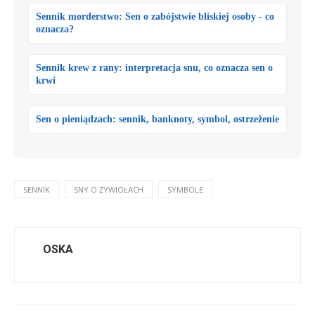
Sennik morderstwo: Sen o zabójstwie bliskiej osoby - co
oznacza?
Sennik krew z rany: interpretacja snu, co oznacza sen o
krwi
Sen o pieniądzach: sennik, banknoty, symbol, ostrzeżenie
SENNIK
SNY O ŻYWIOŁACH
SYMBOLE
OSKA