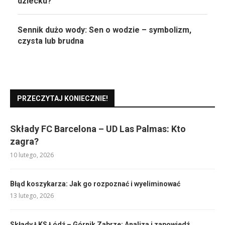
dziecku?
Sennik dużo wody: Sen o wodzie – symbolizm,
czysta lub brudna
PRZECZYTAJ KONIECZNIE!
Składy FC Barcelona – UD Las Palmas: Kto
zagra?
10 lutego, 2026
Błąd koszykarza: Jak go rozpoznać i wyeliminować
13 lutego, 2026
Składy ŁKS Łódź – Górnik Zabrze: Analiza i zapowiedź