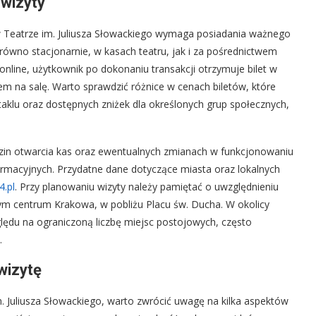
 wizyty
w Teatrze im. Juliusza Słowackiego wymaga posiadania ważnego
równo stacjonarnie, w kasach teatru, jak i za pośrednictwem
line, użytkownik po dokonaniu transakcji otrzymuje bilet w
iem na salę. Warto sprawdzić różnice w cenach biletów, które
aklu oraz dostępnych zniżek dla określonych grup społecznych,
zin otwarcia kas oraz ewentualnych zmianach w funkcjonowaniu
ormacyjnych. Przydatne dane dotyczące miasta oraz lokalnych
4.pl
. Przy planowaniu wizyty należy pamiętać o uwzględnieniu
słym centrum Krakowa, w pobliżu Placu św. Ducha. W okolicy
lędu na ograniczoną liczbę miejsc postojowych, często
.
wizytę
. Juliusza Słowackiego, warto zwrócić uwagę na kilka aspektów