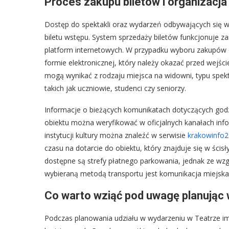
Proces zakupu biletów i organizacja
Dostęp do spektakli oraz wydarzeń odbywających się 
biletu wstępu. System sprzedaży biletów funkcjonuje za
platform internetowych. W przypadku wyboru zakupów on
formie elektronicznej, który należy okazać przed wejśc
mogą wynikać z rodzaju miejsca na widowni, typu spekt
takich jak uczniowie, studenci czy seniorzy.
Informacje o bieżących komunikatach dotyczących god
obiektu można weryfikować w oficjalnych kanałach inf
instytucji kultury można znaleźć w serwisie
krakowinfo2
czasu na dotarcie do obiektu, który znajduje się w ści
dostępne są strefy płatnego parkowania, jednak ze wzg
wybieraną metodą transportu jest komunikacja miejska
Co warto wziąć pod uwagę planując 
Podczas planowania udziału w wydarzeniu w Teatrze im