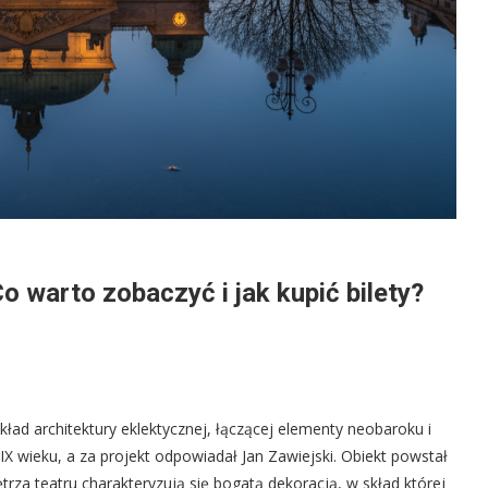
 warto zobaczyć i jak kupić bilety?
kład architektury eklektycznej, łączącej elementy neobaroku i
X wieku, a za projekt odpowiadał Jan Zawiejski. Obiekt powstał
rza teatru charakteryzują się bogatą dekoracją, w skład której