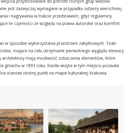
 wejścia przystosowane do potrzeb różnych grup widzów.
tanie jest zazwyczaj wymagane w przypadku odzieży wierzchniej.
nia i nagrywania w trakcie przedstawień, gdyż regulaminy
ające te czynności ze względu na prawa autorskie oraz komfort
n w sposobie wykorzystania przestrzeni zabytkowych. Teatr
rskie, mające na celu utrzymanie pierwotnego wyglądu elewacji
ią architektury mają możliwość zobaczenia elementów, które
ia gmachu w 1893 roku. Każda wizyta w tym miejscu pozwala
ra stanowi istotny punkt na mapie kulturalnej Krakowa.