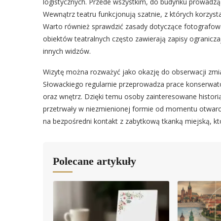
logistycznych. Przede wszystkim, do budynku prowadzą
Wewnątrz teatru funkcjonują szatnie, z których korzys
Warto również sprawdzić zasady dotyczące fotografowa
obiektów teatralnych często zawierają zapisy ogranicz
innych widzów.
Wizytę można rozważyć jako okazję do obserwacji zmia
Słowackiego regularnie przeprowadza prace konserwato
oraz wnętrz. Dzięki temu osoby zainteresowane histor
przetrwały w niezmienionej formie od momentu otwarc
na bezpośredni kontakt z zabytkową tkanką miejską, któ
Polecane artykuły