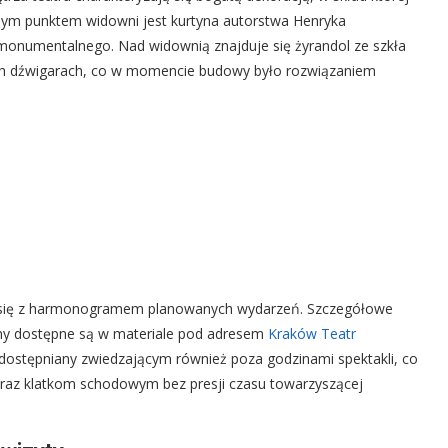
alnym punktem widowni jest kurtyna autorstwa Henryka
 monumentalnego. Nad widownią znajduje się żyrandol ze szkła
nych dźwigarach, co w momencie budowy było rozwiązaniem
 się z harmonogramem planowanych wydarzeń. Szczegółowe
ceny dostępne są w materiale pod adresem
Kraków Teatr
udostępniany zwiedzającym również poza godzinami spektakli, co
r oraz klatkom schodowym bez presji czasu towarzyszącej