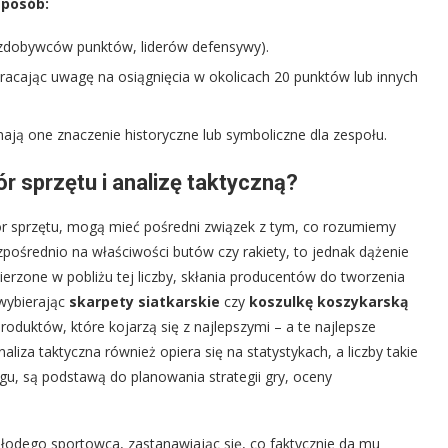
sposób:
 zdobywców punktów, liderów defensywy).
racając uwagę na osiągnięcia w okolicach 20 punktów lub innych
 one znaczenie historyczne lub symboliczne dla zespołu.
 sprzętu i analizę taktyczną?
ór sprzętu, mogą mieć pośredni związek z tym, co rozumiemy
pośrednio na właściwości butów czy rakiety, to jednak dążenie
erzone w pobliżu tej liczby, skłania producentów do tworzenia
wybierając
skarpety siatkarskie
czy
koszulkę koszykarską
roduktów, które kojarzą się z najlepszymi – a te najlepsze
liza taktyczna również opiera się na statystykach, a liczby takie
gu, są podstawą do planowania strategii gry, oceny
odego sportowca, zastanawiając się, co faktycznie da mu