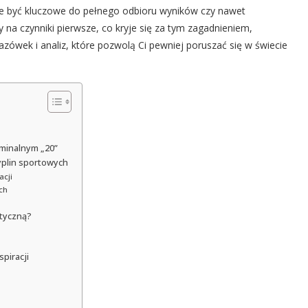
oże być kluczowe do pełnego odbioru wyników czy nawet
na czynniki pierwsze, co kryje się za tym zagadnieniem,
azówek i analiz, które pozwolą Ci pewniej poruszać się w świecie
ominalnym „20”
yplin sportowych
acji
ch
ktyczną?
piracji