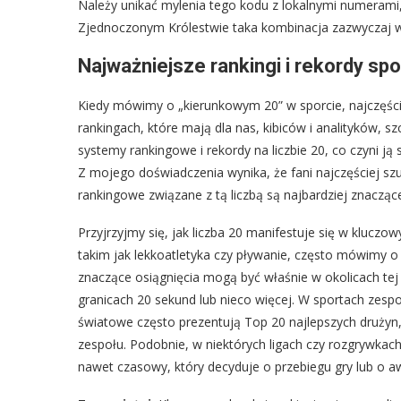
Należy unikać mylenia tego kodu z lokalnymi numerami
Zjednoczonym Królestwie taka kombinacja zazwyczaj w
Najważniejsze rankingi i rekordy s
Kiedy mówimy o „kierunkowym 20” w sporcie, najczęście
rankingach, które mają dla nas, kibiców i analityków, 
systemy rankingowe i rekordy na liczbie 20, co czyni 
Z mojego doświadczenia wynika, że fani najczęściej szuk
rankingowe związane z tą liczbą są najbardziej znacząc
Przyjrzyjmy się, jak liczba 20 manifestuje się w klucz
takim jak lekkoatletyka czy pływanie, często mówimy o
znaczące osiągnięcia mogą być właśnie w okolicach tej 
granicach 20 sekund lub nieco więcej. W sportach zespo
światowe często prezentują Top 20 najlepszych drużyn, 
zespołu. Podobnie, w niektórych ligach czy rozgrywkac
nawet czasowy, który decyduje o przebiegu gry lub o aw