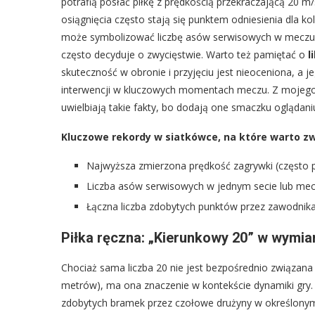
potrafią posłać piłkę z prędkością przekraczającą 20 m/s
osiągnięcia często stają się punktem odniesienia dla ko
może symbolizować liczbę asów serwisowych w meczu lu
często decyduje o zwycięstwie. Warto też pamiętać o
l
skuteczność w obronie i przyjęciu jest nieoceniona, a 
interwencji w kluczowych momentach meczu. Z mojego 
uwielbiają takie fakty, bo dodają one smaczku oglądan
Kluczowe rekordy w siatkówce, na które warto z
Najwyższa zmierzona prędkość zagrywki (często p
Liczba asów serwisowych w jednym secie lub mec
Łączna liczba zdobytych punktów przez zawodnika 
Piłka ręczna: „Kierunkowy 20” w wymia
Chociaż sama liczba 20 nie jest bezpośrednio związana
metrów), ma ona znaczenie w kontekście dynamiki gry. 
zdobytych bramek przez czołowe drużyny w określonym