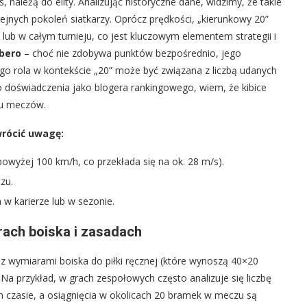
, należą do elity. Analizując historyczne dane, widzimy, że takie
lejnych pokoleń siatkarzy. Oprócz prędkości, „kierunkowy 20”
b w całym turnieju, co jest kluczowym elementem strategii i
ibero
– choć nie zdobywa punktów bezpośrednio, jego
jego rola w kontekście „20” może być związana z liczbą udanych
doświadczenia jako blogera rankingowego, wiem, że kibice
iu meczów.
wrócić uwagę:
owyżej 100 km/h, co przekłada się na ok. 28 m/s).
zu.
w karierze lub w sezonie.
rach boiska i zasadach
 z wymiarami boiska do piłki ręcznej (które wynoszą 40×20
Na przykład, w grach zespołowych często analizuje się liczbę
 czasie, a osiągnięcia w okolicach 20 bramek w meczu są