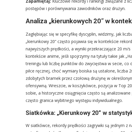
Zapamiętaj:
Kluczowe rekordy i rankingi związane z li
postępów i porównywania zawodników oraz drużyn.
Analiza „kierunkowych 20” w konte
Zagłębiając się w specyfikę dyscyplin, widzimy, jak lic
„kierunkowy 20” często pojawia się w kontekście rekor
najwyższych prędkości, a wyniki przekraczające 20 m/s są
kontekście anime, jeśli spojrzymy na tytuły takie jak 
treningu lub liczbę punktów do zwycięstwa w secie, c
piłce ręcznej, choć wymiary boiska są ustalone, liczb
zdobytych bramek przez czołową drużynę w określonym 
ofensywną. Wreszcie, w koszykówce, pozycja w Top 20
sobie, a historyczne osiągnięcia często są analizowane
często granica wybitnego występu indywidualnego.
Siatkówka: „Kierunkowy 20” w statystyk
W siatkówce, rekordy prędkości zagrywki są jednym z n