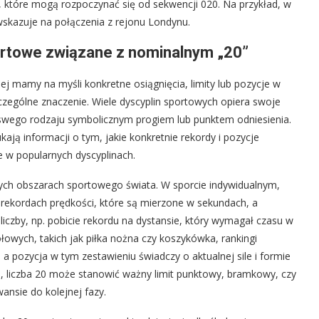
, które mogą rozpoczynać się od sekwencji 020. Na przykład, w
skazuje na połączenia z rejonu Londynu.
portowe związane z nominalnym „20”
j mamy na myśli konkretne osiągnięcia, limity lub pozycje w
szczególne znaczenie. Wiele dyscyplin sportowych opiera swoje
ją swego rodzaju symbolicznym progiem lub punktem odniesienia.
ają informacji o tym, jakie konkretnie rekordy i pozycje
e w popularnych dyscyplinach.
owych obszarach sportowego świata. W sporcie indywidualnym,
 rekordach prędkości, które są mierzone w sekundach, a
liczby, np. pobicie rekordu na dystansie, który wymagał czasu w
łowych, takich jak piłka nożna czy koszykówka, rankingi
a pozycja w tym zestawieniu świadczy o aktualnej sile i formie
h, liczba 20 może stanowić ważny limit punktowy, bramkowy, czy
ansie do kolejnej fazy.