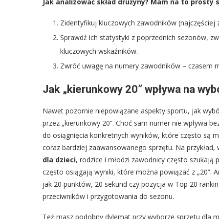
Jak analizować skład drużyny? Mam na to prosty 
Zidentyfikuj kluczowych zawodników (najczęściej
Sprawdź ich statystyki z poprzednich sezonów, zw
kluczowych wskaźników.
Zwróć uwagę na numery zawodników – czasem mają
Jak „kierunkowy 20” wpływa na wybór
Nawet pozornie niepowiązane aspekty sportu, jak wyb
przez „kierunkowy 20”. Choć sam numer nie wpływa bez
do osiągnięcia konkretnych wyników, które często są mi
coraz bardziej zaawansowanego sprzętu. Na przykład, 
dla dzieci
, rodzice i młodzi zawodnicy często szukają p
często osiągają wyniki, które można powiązać z „20”. Ana
jak 20 punktów, 20 sekund czy pozycja w Top 20 rankin
przeciwników i przygotowania do sezonu.
Też masz podobny dylemat przy wyborze sprzętu dla mł