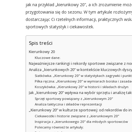
jak na przykład „kierunkowy 20”, a ich zrozumienie m
przygotowania się do sezonu. W tym artykule rozłożymy 
dostarczając Ci rzetelnych informacji, praktycznych wsk
sportowych statystyk i ciekawostek.
Spis treści
Kierunkowy 20
Kluczowe dane:
Najważniejsze rankingi i rekordy sportowe związane z n
Analiza „kierunkowych 20” w kontekście kluczowych dysc
Siatkówka: „Kierunkowy 20” w statystykach zagrywki i punkt
Piłka ręczna: „Kierunkowy 20” w wymiarach boiska i zasada
Koszykówka: „Kierunkowy 20” w historii i składach drużyn
Jak „kierunkowy 20” wpływa na wybór sprzętu i analizę ta
Sprzęt sportowy powiązany z „kierunkowym 20”
Analiza taktyczna i składów reprezentacji
„Kierunkowy 20” w kulturze sportowej: od rekordów do ins
Ciekawostki i historie związane z „kierunkowym 20”
Inspiracja z „kierunkowego 20” dla młodych sportowców
Polecamy również te artykuły: