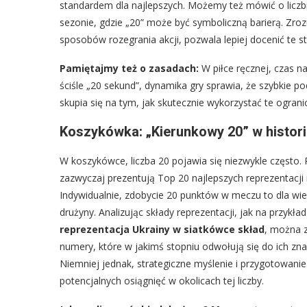
standardem dla najlepszych. Możemy też mówić o licz
sezonie, gdzie „20” może być symboliczną barierą. Zrozu
sposobów rozegrania akcji, pozwala lepiej docenić te st
Pamiętajmy też o zasadach:
W piłce ręcznej, czas na
ściśle „20 sekund”, dynamika gry sprawia, że szybkie p
skupia się na tym, jak skutecznie wykorzystać te ogra
Koszykówka: „Kierunkowy 20” w historii
W koszykówce, liczba 20 pojawia się niezwykle często. 
zazwyczaj prezentują Top 20 najlepszych reprezentacji
Indywidualnie, zdobycie 20 punktów w meczu to dla wi
drużyny. Analizując składy reprezentacji, jak na przykła
reprezentacja Ukrainy w siatkówce skład
, można 
numery, które w jakimś stopniu odwołują się do ich zn
Niemniej jednak, strategiczne myślenie i przygotowani
potencjalnych osiągnięć w okolicach tej liczby.