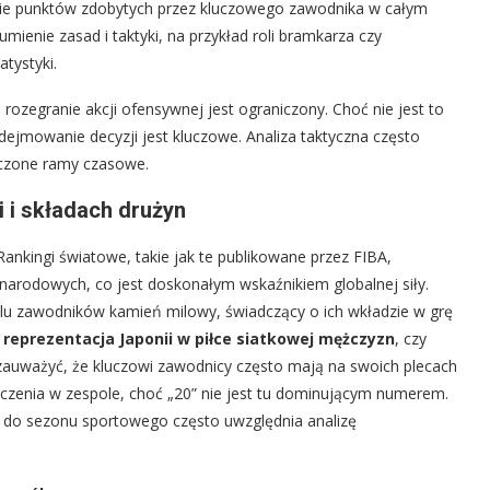
bie punktów zdobytych przez kluczowego zawodnika w całym
mienie zasad i taktyki, na przykład roli bramkarza czy
atystyki.
 rozegranie akcji ofensywnej jest ograniczony. Choć nie jest to
odejmowanie decyzji jest kluczowe. Analiza taktyczna często
niczone ramy czasowe.
 i składach drużyn
Rankingi światowe, takie jak te publikowane przez FIBA,
 narodowych, co jest doskonałym wskaźnikiem globalnej siły.
elu zawodników kamień milowy, świadczący o ich wkładzie w grę
d
reprezentacja Japonii w piłce siatkowej mężczyzn
, czy
zauważyć, że kluczowi zawodnicy często mają na swoich plecach
aczenia w zespole, choć „20” nie jest tu dominującym numerem.
e do sezonu sportowego często uwzględnia analizę