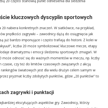
czbą 20 często stanowią punkt odniesienia dla śledzenia
kście kluczowych dyscyplin sportowych
zba 20 nabiera konkretnych znaczeń. W siatkówce, na przykład,
dów prędkości zagrywki – zawodnicy dążą do osiągnięcia jak
 już bardzo imponujące i często trafiają do historii. Z kolei w
„Haikyuu!!”, liczba 20 może symbolizować kluczowe mecze, etapy
o dodaje dramatyzmu i emocji śledzeniu sportowych zmagań. W
a 20 może odnosić się do ważnych momentów w meczu, np. liczby
czasie, czy też do limitów czasowych związanych z akcją
 rankingów światowych jest dla wielu drużyn celem samym w
 przez pryzmat liczby zdobytych punktów, gdzie „20 punktów” to
ach zagrywki i punktacji
ajbardziej ekscytujących aspektów gry. Zawodnicy, którzy