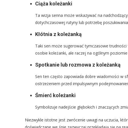
Ciąża koleżanki
Ta wizja senna może wskazywać na nadchodzący, i
dotychczasowej rutyny lub potrzebę poszukiwania i
Kłótnia z koleżanką
Taki sen może sugerować tymczasowe trudności w
osobie koleżanki, ale raczej na ogólnym poziomie 
Spotkanie lub rozmowa z koleżanką
Sen ten często zapowiada dobre wiadomości w sf
ostrzeżeniem przed impulsywnym podejmowaniem
Śmierć koleżanki
Symbolizuje nadejście głębokich i znaczących zmia
Niezwykle istotne jest zwrócenie uwagi na uczucia, k
doświadczane we śnie zazwyczaj przekładają się na re