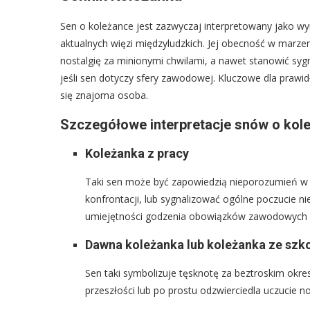
Sen o koleżance jest zazwyczaj interpretowany jako wyra
aktualnych więzi międzyludzkich. Jej obecność w mar
nostalgię za minionymi chwilami, a nawet stanowić syg
jeśli sen dotyczy sfery zawodowej. Kluczowe dla prawid
się znajoma osoba.
Szczegółowe interpretacje snów o kol
Koleżanka z pracy
Taki sen może być zapowiedzią nieporozumień w 
konfrontacji, lub sygnalizować ogólne poczucie n
umiejętności godzenia obowiązków zawodowych 
Dawna koleżanka lub koleżanka ze szk
Sen taki symbolizuje tęsknotę za beztroskim okr
przeszłości lub po prostu odzwierciedla uczucie nos