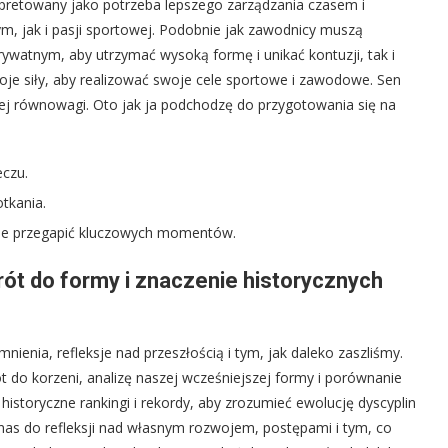
rpretowany jako potrzeba lepszego zarządzania czasem i
 jak i pasji sportowej. Podobnie jak zawodnicy muszą
ywatnym, aby utrzymać wysoką formę i unikać kontuzji, tak i
je siły, aby realizować swoje cele sportowe i zawodowe. Sen
ej równowagi. Oto jak ja podchodzę do przygotowania się na
eczu.
tkania.
nie przegapić kluczowych momentów.
rót do formy i znaczenie historycznych
ienia, refleksje nad przeszłością i tym, jak daleko zaszliśmy.
 do korzeni, analizę naszej wcześniejszej formy i porównanie
historyczne rankingi i rekordy, aby zrozumieć ewolucję dyscyplin
nas do refleksji nad własnym rozwojem, postępami i tym, co