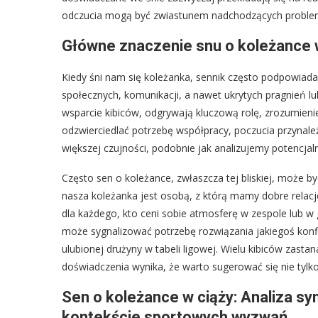
odczucia mogą być zwiastunem nadchodzących probl
Główne znaczenie snu o koleżance 
Kiedy śni nam się koleżanka, sennik często podpowiada
społecznych, komunikacji, a nawet ukrytych pragnień lub
wsparcie kibiców, odgrywają kluczową rolę, zrozumien
odzwierciedlać potrzebę współpracy, poczucia przynal
większej czujności, podobnie jak analizujemy potencja
Często sen o koleżance, zwłaszcza tej bliskiej, może być
nasza koleżanka jest osobą, z którą mamy dobre relacje
dla każdego, kto ceni sobie atmosferę w zespole lub w gro
może sygnalizować potrzebę rozwiązania jakiegoś konfli
ulubionej drużyny w tabeli ligowej. Wielu kibiców zasta
doświadczenia wynika, że warto sugerować się nie tylko
Sen o koleżance w ciąży: Analiza s
kontekście sportowych wyzwań