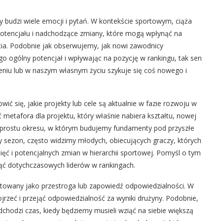
y budzi wiele emocji i pytań. W kontekście sportowym, ciąża
potencjału i nadchodzące zmiany, które mogą wpłynąć na
cia. Podobnie jak obserwujemy, jak nowi zawodnicy
o ogólny potencjał i wpływając na pozycję w rankingu, tak sen
niu lub w naszym własnym życiu szykuje się coś nowego i
ić się, jakie projekty lub cele są aktualnie w fazie rozwoju w
tafora dla projektu, który właśnie nabiera kształtu, nowej
po prostu okresu, w którym budujemy fundamenty pod przyszłe
cy sezon, często widzimy młodych, obiecujących graczy, których
ięć i potencjalnych zmian w hierarchii sportowej. Pomyśl o tym
ąć dotychczasowych liderów w rankingach.
etowany jako przestroga lub zapowiedź odpowiedzialności. W
ojrzeć i przejąć odpowiedzialność za wyniki drużyny. Podobnie,
adchodzi czas, kiedy będziemy musieli wziąć na siebie większą