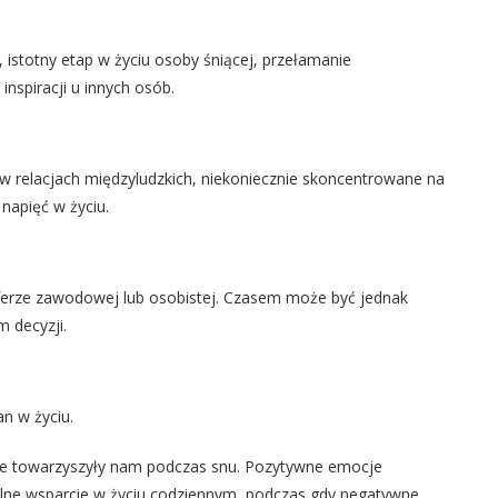
stotny etap w życiu osoby śniącej, przełamanie
nspiracji u innych osób.
 relacjach międzyludzkich, niekoniecznie skoncentrowane na
napięć w życiu.
erze zawodowej lub osobistej. Czasem może być jednak
 decyzji.
n w życiu.
tóre towarzyszyły nam podczas snu. Pozytywne emocje
alne wsparcie w życiu codziennym, podczas gdy negatywne