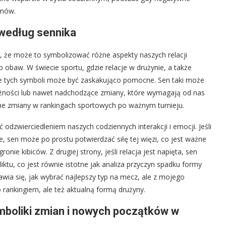
emów.
według sennika
, że może to symbolizować różne aspekty naszych relacji
 obaw. W świecie sportu, gdzie relacje w drużynie, a także
ie tych symboli może być zaskakująco pomocne. Sen taki może
eżności lub nawet nadchodzące zmiany, które wymagają od nas
lne zmiany w rankingach sportowych po ważnym turnieju.
 odzwierciedleniem naszych codziennych interakcji i emocji. Jeśli
, sen może po prostu potwierdzać siłę tej więzi, co jest ważne
nie kibiców. Z drugiej strony, jeśli relacja jest napięta, sen
ktu, co jest równie istotne jak analiza przyczyn spadku formy
nawia się, jak wybrać najlepszy typ na mecz, ale z mojego
 rankingiem, ale też aktualną formą drużyny.
ymboliki zmian i nowych początków w