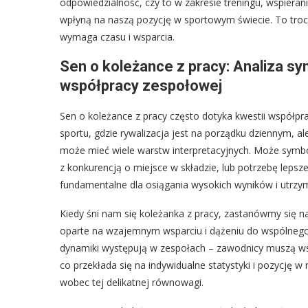
odpowiedzialność, czy to w zakresie treningu, wspieran
wpłyną na naszą pozycję w sportowym świecie. To troc
wymaga czasu i wsparcia.
Sen o koleżance z pracy: Analiza sym
współpracy zespołowej
Sen o koleżance z pracy często dotyka kwestii współpr
sportu, gdzie rywalizacja jest na porządku dziennym, a
może mieć wiele warstw interpretacyjnych. Może symb
z konkurencją o miejsce w składzie, lub potrzebę lepsze
fundamentalne dla osiągania wysokich wyników i utrzy
Kiedy śni nam się koleżanka z pracy, zastanówmy się na
oparte na wzajemnym wsparciu i dążeniu do wspólnego 
dynamiki występują w zespołach – zawodnicy muszą ws
co przekłada się na indywidualne statystyki i pozycję 
wobec tej delikatnej równowagi.