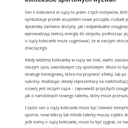
Sen o koleżance w ciąży to jeden z tych motywów, któr
symbolizuje przede wszystkim nowe początki, rozkwit 
dynamikę zarówno drużyny, jak i indywidualne osiągnię
wprowadzają świeżą energię do zespołu, podnosząc jeg
o ciąży koleżanki może sugerować, że w naszym otocze
znaczącego.
Kiedy widzimy koleżankę w ciąży we śnie, warto zastanow
naszym życiu zawodowym czy sportowym. Może to być me
strategii treningowej, która ma przynieść efekty, lub 
sukcesy. Analizując składy reprezentacji na nadchodzą
rozwój jest niczym ciąża – zapowiedź przyszłych osiągn
jak o narodzinach nowego talentu, który może przesun
Często sen o ciąży koleżanki może być również interpr
sporcie, nowi liderzy lub młode talenty muszą szybko d
jeśli snimy o ciąży koleżanki, może to być sygnał, że n