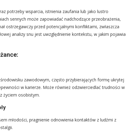
z potrzeby wsparcia, istnienia zaufania lub jako lustro
zeniach sennych może zapowiadać nadchodzące przeobrażenia,
nał ostrzegawczy przed potencjalnymi konfliktami, zwłaszcza
łowej analizy snu jest uwzględnienie kontekstu, w jakim pojawia
eżance:
środowisku zawodowym, często przybierających formę ukrytej
iepewności w karierze. Może również odzwierciedlać trudności w
z życiem osobistym.
oły
esem młodości, pragnienie odnowienia kontaktów z ludźmi z
talgii.