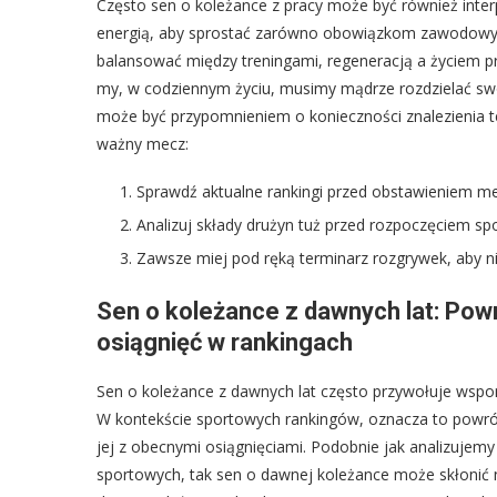
Często sen o koleżance z pracy może być również inte
energią, aby sprostać zarówno obowiązkom zawodowym,
balansować między treningami, regeneracją a życiem pr
my, w codziennym życiu, musimy mądrze rozdzielać swo
może być przypomnieniem o konieczności znalezienia t
ważny mecz:
Sprawdź aktualne rankingi przed obstawieniem m
Analizuj składy drużyn tuż przed rozpoczęciem spo
Zawsze miej pod ręką terminarz rozgrywek, aby 
Sen o koleżance z dawnych lat: Pow
osiągnięć w rankingach
Sen o koleżance z dawnych lat często przywołuje wspomn
W kontekście sportowych rankingów, oznacza to powrót
jej z obecnymi osiągnięciami. Podobnie jak analizujemy 
sportowych, tak sen o dawnej koleżance może skłonić 