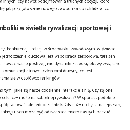
ia innych, czy nawet podejmowania trudnych decyzji, które
hę jak przygotowanie nowego zawodnika do roli lidera, co
boliki w świetle rywalizacji sportowej i
acy, konkurencji i relacji w środowisku zawodowym. W świecie
le jednocześnie kluczowa jest współpraca zespołowa, taki sen
olizować nasze postrzeganie dynamiki zespołu, obawy związane
j komunikacji z innymi członkami drużyny, co jest
mania się w czołówce rankingów.
d tym, jakie są nasze codzienne interakcje z nią. Czy są one
celu, czy może na subtelnej rywalizacji? W sporcie, podobne
półpracować, ale jednocześnie każdy dąży do bycia najlepszym,
w rankingu. Sen może być odzwierciedleniem naszych odczuć