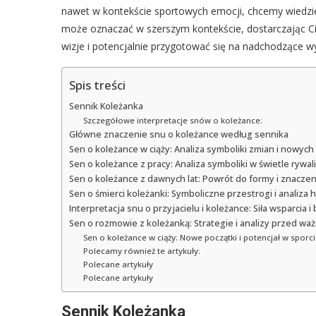
nawet w kontekście sportowych emocji, chcemy wiedzieć
może oznaczać w szerszym kontekście, dostarczając Ci 
wizje i potencjalnie przygotować się na nadchodzące wy
Spis treści
Sennik Koleżanka
Szczegółowe interpretacje snów o koleżance:
Główne znaczenie snu o koleżance według sennika
Sen o koleżance w ciąży: Analiza symboliki zmian i now
Sen o koleżance z pracy: Analiza symboliki w świetle rywa
Sen o koleżance z dawnych lat: Powrót do formy i znaczen
Sen o śmierci koleżanki: Symboliczne przestrogi i analiza
Interpretacja snu o przyjacielu i koleżance: Siła wsparcia 
Sen o rozmowie z koleżanką: Strategie i analizy przed w
Sen o koleżance w ciąży: Nowe początki i potencjał w sporc
Polecamy również te artykuły:
Polecane artykuły
Polecane artykuły
Sennik Koleżanka