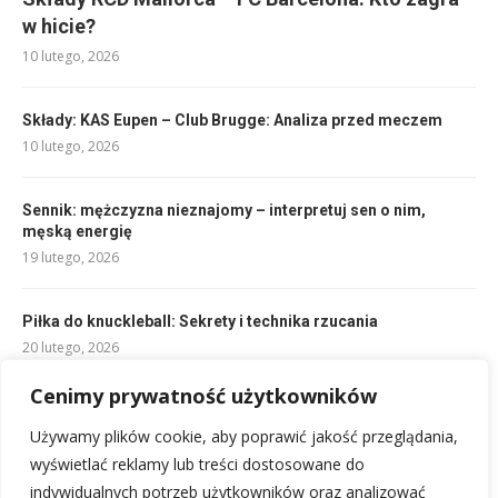
w hicie?
10 lutego, 2026
Składy: KAS Eupen – Club Brugge: Analiza przed meczem
10 lutego, 2026
Sennik: mężczyzna nieznajomy – interpretuj sen o nim,
męską energię
19 lutego, 2026
Piłka do knuckleball: Sekrety i technika rzucania
20 lutego, 2026
Cenimy prywatność użytkowników
Jak złożyć życzenia na Dzień Ojca?
Najlepsze pomysły na GIF i kartki
Używamy plików cookie, aby poprawić jakość przeglądania,
10 lipca, 2026
wyświetlać reklamy lub treści dostosowane do
indywidualnych potrzeb użytkowników oraz analizować