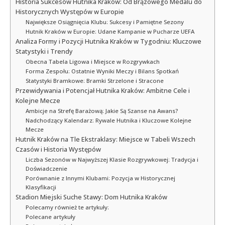
Historia Sukcesów Hutnika Kraków: Od Brązowego Medalu do
Historycznych Występów w Europie
Największe Osiągnięcia Klubu: Sukcesy i Pamiętne Sezony
Hutnik Kraków w Europie: Udane Kampanie w Pucharze UEFA
Analiza Formy i Pozycji Hutnika Kraków w Tygodniu: Kluczowe
Statystyki i Trendy
Obecna Tabela Ligowa i Miejsce w Rozgrywkach
Forma Zespołu: Ostatnie Wyniki Meczy i Bilans Spotkań
Statystyki Bramkowe: Bramki Strzelone i Stracone
Przewidywania i Potencjał Hutnika Kraków: Ambitne Cele i
Kolejne Mecze
Ambicje na Strefę Barażową: Jakie Są Szanse na Awans?
Nadchodzący Kalendarz: Rywale Hutnika i Kluczowe Kolejne
Mecze
Hutnik Kraków na Tle Ekstraklasy: Miejsce w Tabeli Wszech
Czasów i Historia Występów
Liczba Sezonów w Najwyższej Klasie Rozgrywkowej: Tradycja i
Doświadczenie
Porównanie z Innymi Klubami: Pozycja w Historycznej
Klasyfikacji
Stadion Miejski Suche Stawy: Dom Hutnika Kraków
Polecamy również te artykuły:
Polecane artykuły