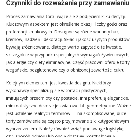
Czynniki do rozważenia przy zamawianiu
Proces zamawiania tortu wiąże się z podjęciem kilku decyzji.
Kluczowym aspektem jest określenie okazji, liczby gości oraz
preferencji smakowych. Dostępne są różne warianty baz,
kremów, nadzień i dekoracji. Skład i jakość użytych produktów
bywają zróżnicowane, dlatego warto zapytać o te kwestie,
szczególnie w przypadku specjalnych wymagań żywieniowych,
jak alergie czy diety eliminacyjne. Część pracowni oferuje torty
wegańskie, bezglutenowe czy o obniżonej zawartości cukru.
Kolejnym elementem jest kwestia designu. Niektórzy
wykonawcy specjalizują się w tortach plastycznych,
imitujących przedmioty czy postacie, inni preferują eleganckie,
minimalistyczne dekoracje kwiatowe lub geometryczne. Ważne
jest ustalenie realnych terminów — na skomplikowane, duże
torty zamówienia są często przyjmowane z kilkutygodniowym
wyprzedzeniem. Należy również wziąć pod uwagę logistykę,
czyli sposób odbioru lub opcję dostawy. Koszty bywają