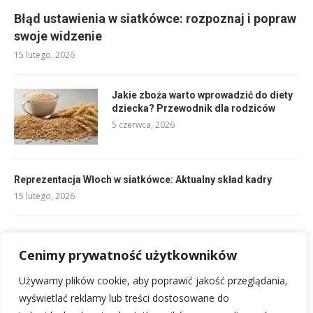
Błąd ustawienia w siatkówce: rozpoznaj i popraw
swoje widzenie
15 lutego, 2026
Jakie zboża warto wprowadzić do diety
dziecka? Przewodnik dla rodziców
5 czerwca, 2026
Reprezentacja Włoch w siatkówce: Aktualny skład kadry
15 lutego, 2026
Składy PSG vs FC Metz: Analiza i przewidywania
11 lutego, 2026
Cenimy prywatność użytkowników
Używamy plików cookie, aby poprawić jakość przeglądania,
Składy Le Havre vs PSG: Analiza wyjściowych jedenastek
wyświetlać reklamy lub treści dostosowane do
10 lutego, 2026