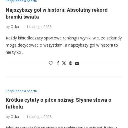
Encyklopedia Sportu
Najszybszy gol w historii: Absolutny rekord
bramki świata
by
Oska
14 lutego, 2026
Każdy kibic śledzący sportowe rankingi i wyniki wie, że sekundy
mogą decydować o wszystkim, a najszybszy gol w historii to
nie tylko …
Encyklopedia Sportu
Krótkie cytaty o piłce nożnej: Słynne słowa o
futbolu
by
Oska
14 lutego, 2026
Jako zagorzały fan sportowych rankingów i pasjonat futbolu,