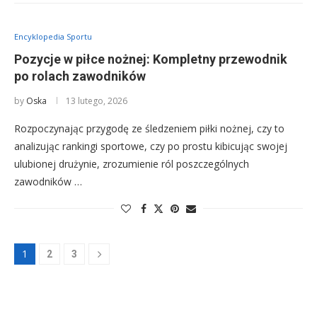
Encyklopedia Sportu
Pozycje w piłce nożnej: Kompletny przewodnik
po rolach zawodników
by
Oska
13 lutego, 2026
Rozpoczynając przygodę ze śledzeniem piłki nożnej, czy to
analizując rankingi sportowe, czy po prostu kibicując swojej
ulubionej drużynie, zrozumienie ról poszczególnych
zawodników …
1
2
3