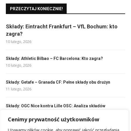
PRZECZYTAJ KONIECZNIE!
Składy: Eintracht Frankfurt – VfL Bochum: kto
zagra?
10 lutego, 2026
Składy: Athletic Bilbao – FC Barcelona: Kto zagra?
10 lutego, 2026
Składy: Getafe – Granada CF: Pełne składy obu drużyn
11 lutego, 2026
Składy: OGC Nice kontra Lille OSC: Analiza składów
10 lutego, 2026
Cenimy prywatność użytkowników
Legia – Pogoń Szczecin klasyfikacja zawodników: Analiza i
Używamy plików cookie, aby poprawić jakość przeglądania,