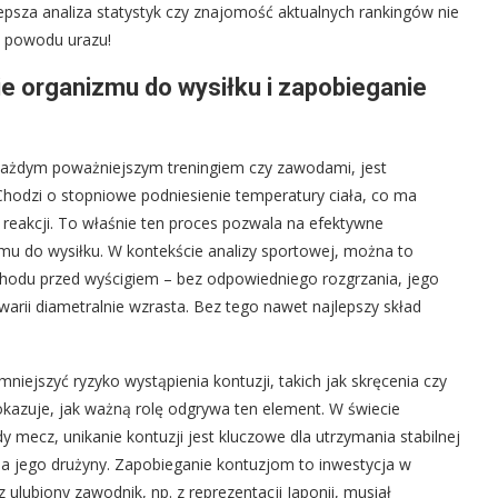
epsza analiza statystyk czy znajomość aktualnych rankingów nie
z powodu urazu!
e organizmu do wysiłku i zapobieganie
każdym poważniejszym treningiem czy zawodami, jest
hodzi o stopniowe podniesienie temperatury ciała, co ma
i reakcji. To właśnie ten proces pozwala na efektywne
zmu do wysiłku. W kontekście analizy sportowej, można to
odu przed wyścigiem – bez odpowiedniego rozgrzania, jego
warii diametralnie wzrasta. Bez tego nawet najlepszy skład
niejszyć ryzyko wystąpienia kontuzji, takich jak skręcenia czy
okazuje, jak ważną rolę odgrywa ten element. W świecie
dy mecz, unikanie kontuzji jest kluczowe dla utrzymania stabilnej
 dla jego drużyny. Zapobieganie kontuzjom to inwestycja w
ulubiony zawodnik, np. z reprezentacji Japonii, musiał