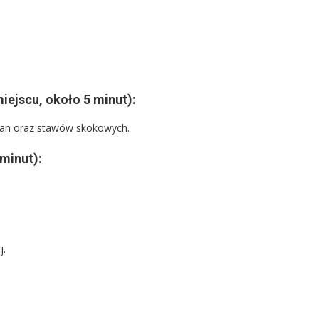
iejscu, około 5 minut):
olan oraz stawów skokowych.
 minut):
j.