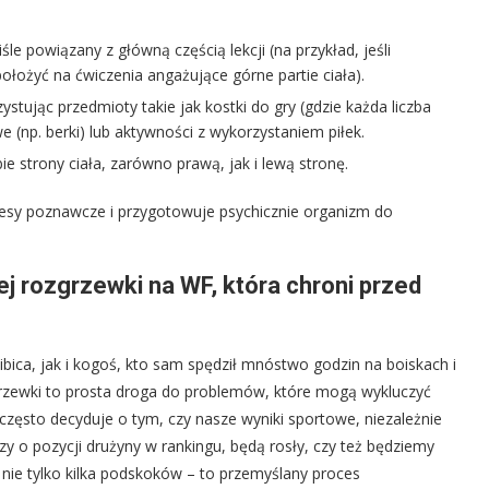
le powiązany z główną częścią lekcji (na przykład, jeśli
ołożyć na ćwiczenia angażujące górne partie ciała).
tując przedmioty takie jak kostki do gry (gdzie każda liczba
(np. berki) lub aktywności z wykorzystaniem piłek.
 strony ciała, zarówno prawą, jak i lewą stronę.
sy poznawcze i przygotowuje psychicznie organizm do
j rozgrzewki na WF, która chroni przed
bica, jak i kogoś, kto sam spędził mnóstwo godzin na boiskach i
grzewki to prosta droga do problemów, które mogą wykluczyć
y często decyduje o tym, czy nasze wyniki sportowe, niezależnie
y o pozycji drużyny w rankingu, będą rosły, czy też będziemy
 nie tylko kilka podskoków – to przemyślany proces