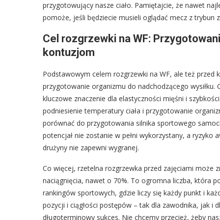
przygotowujący nasze ciało. Pamiętajcie, że nawet najl
pomoże, jeśli będziecie musieli oglądać mecz z trybun 
Cel rozgrzewki na WF: Przygotowani
kontuzjom
Podstawowym celem rozgrzewki na WF, ale też przed 
przygotowanie organizmu do nadchodzącego wysiłku. C
kluczowe znaczenie dla elastyczności mięśni i szybkośc
podniesienie temperatury ciała i przygotowanie organi
porównać do przygotowania silnika sportowego samoch
potencjał nie zostanie w pełni wykorzystany, a ryzyko a
drużyny nie zapewni wygranej.
Co więcej, rzetelna rozgrzewka przed zajęciami może zm
naciągnięcia, nawet o 70%. To ogromna liczba, która p
rankingów sportowych, gdzie liczy się każdy punkt i każ
pozycji i ciągłości postępów – tak dla zawodnika, jak i
długoterminowy sukces. Nie chcemy przecież, żeby nasz 