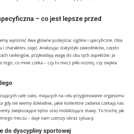
pecyficzna – co jest lepsze przed
żemy wyróżnić dwa główne podejścia: ogólne i specyficzne. Oba
 i charakteru zajęć. Analizując statystyki zawodników, często
wkach rankingów, przykładają wagę do obu tych aspektów. Ja
tego, co mnie czeka – czy to mecz piłki nożnej, czy zwykła
dego
ujących całe ciało, mających na celu przygotowanie organizmu
a gdy nie wiemy dokładnie, jakie konkretne zadania czekają nas
enty zwiększające tętno oraz mobilizujące stawy. To trochę jak
retnego meczu – daje nam szerszy obraz sytuacji.
 do dyscypliny sportowej