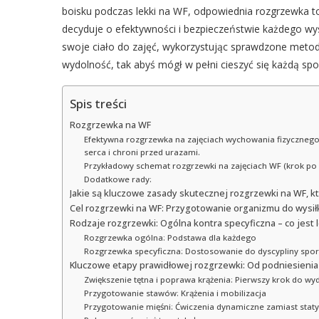
boisku podczas lekki na WF, odpowiednia rozgrzewka to
decyduje o efektywności i bezpieczeństwie każdego wys
swoje ciało do zajęć, wykorzystując sprawdzone metody
wydolność, tak abyś mógł w pełni cieszyć się każdą spo
Spis treści
Rozgrzewka na WF
Efektywna rozgrzewka na zajęciach wychowania fizycznego 
serca i chroni przed urazami.
Przykładowy schemat rozgrzewki na zajęciach WF (krok po 
Dodatkowe rady:
Jakie są kluczowe zasady skutecznej rozgrzewki na WF, k
Cel rozgrzewki na WF: Przygotowanie organizmu do wysił
Rodzaje rozgrzewki: Ogólna kontra specyficzna – co jest 
Rozgrzewka ogólna: Podstawa dla każdego
Rozgrzewka specyficzna: Dostosowanie do dyscypliny spo
Kluczowe etapy prawidłowej rozgrzewki: Od podniesienia
Zwiększenie tętna i poprawa krążenia: Pierwszy krok do wy
Przygotowanie stawów: Krążenia i mobilizacja
Przygotowanie mięśni: Ćwiczenia dynamiczne zamiast stat