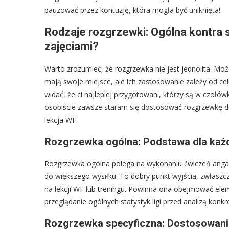
pauzować przez kontuzję, która mogła być uniknięta!
Rodzaje rozgrzewki: Ogólna kontra s
zajęciami?
Warto zrozumieć, że rozgrzewka nie jest jednolita. Mo
mają swoje miejsce, ale ich zastosowanie zależy od celu
widać, że ci najlepiej przygotowani, którzy są w czołó
osobiście zawsze staram się dostosować rozgrzewkę do 
lekcja WF.
Rozgrzewka ogólna: Podstawa dla każ
Rozgrzewka ogólna polega na wykonaniu ćwiczeń angaż
do większego wysiłku. To dobry punkt wyjścia, zwłaszcz
na lekcji WF lub treningu. Powinna ona obejmować elem
przeglądanie ogólnych statystyk ligi przed analizą konk
Rozgrzewka specyficzna: Dostosowanie