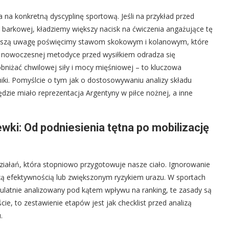
 na konkretną dyscyplinę sportową. Jeśli na przykład przed
zy barkowej, kładziemy większy nacisk na ćwiczenia angażujące tę
 większą uwagę poświęcimy stawom skokowym i kolanowym, które
 W nowoczesnej metodyce przed wysiłkiem odradza się
obniżać chwilowej siły i mocy mięśniowej – to kluczowa
niki. Pomyślcie o tym jak o dostosowywaniu analizy składu
dzie miało reprezentacja Argentyny w piłce nożnej, a inne
ki: Od podniesienia tętna po mobilizację
ziałań, która stopniowo przygotowuje nasze ciało. Ignorowanie
ą efektywnością lub zwiększonym ryzykiem urazu. W sportach
pulatnie analizowany pod kątem wpływu na ranking, te zasady są
ie, to zestawienie etapów jest jak checklist przed analizą
.