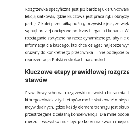
Rozgrzewka specyficzna jest już bardziej ukierunkowana
lekcją siatkówki, gdzie kluczowa jest praca rąk i obręc
partię. Z kolei przed piłką nożną, oczywiste jest, że
są najbardziej obciążone podczas biegania i kopania.
rozciąganie statyczne na rzecz dynamicznego, aby nie 
informacja dla każdego, kto chce osiągać najlepsze wy
drużyny do konkretnego przeciwnika – inne podejście bę
reprezentacja Polski w skokach narciarskich.
Kluczowe etapy prawidłowej rozgrzew
stawów
Prawidłowy schemat rozgrzewki to swoista hierarchia d
któregokolwiek z tych etapów może skutkować mniejsz
indywidualnych, gdzie każdy element treningu jest skru
przestrzegane z żelazną konsekwencją. Dla mnie osobiśc
meczu – wszystko musi być po kolei i na swoim miejscu