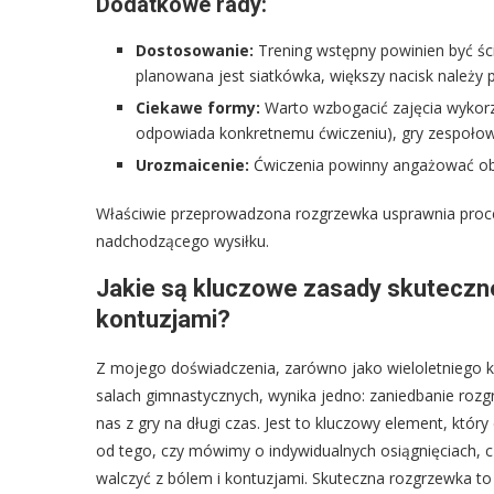
Dodatkowe rady:
Dostosowanie:
Trening wstępny powinien być ściś
planowana jest siatkówka, większy nacisk należy p
Ciekawe formy:
Warto wzbogacić zajęcia wykorzys
odpowiada konkretnemu ćwiczeniu), gry zespołowe 
Urozmaicenie:
Ćwiczenia powinny angażować obie
Właściwie przeprowadzona rozgrzewka usprawnia proce
nadchodzącego wysiłku.
Jakie są kluczowe zasady skuteczne
kontuzjami?
Z mojego doświadczenia, zarówno jako wieloletniego ki
salach gimnastycznych, wynika jedno: zaniedbanie roz
nas z gry na długi czas. Jest to kluczowy element, któr
od tego, czy mówimy o indywidualnych osiągnięciach, cz
walczyć z bólem i kontuzjami. Skuteczna rozgrzewka to