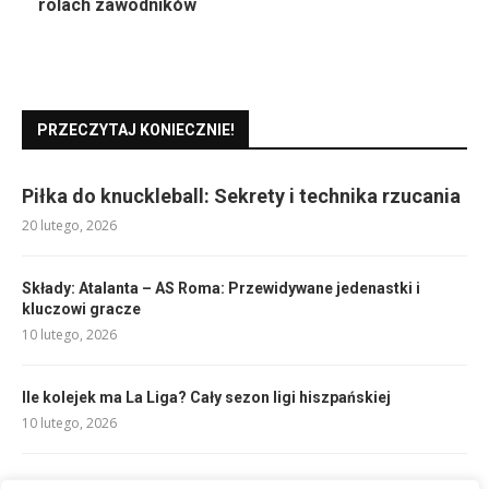
rolach zawodników
PRZECZYTAJ KONIECZNIE!
Piłka do knuckleball: Sekrety i technika rzucania
20 lutego, 2026
Składy: Atalanta – AS Roma: Przewidywane jedenastki i
kluczowi gracze
10 lutego, 2026
Ile kolejek ma La Liga? Cały sezon ligi hiszpańskiej
10 lutego, 2026
Korki SG: Co to znaczy i kiedy ich używać