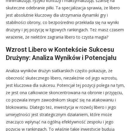
minimalizując ryzyko kontuzji i maksymalizując szansę na
skuteczne odebranie piłki. Ta specjalizacja sprawia, że libero
jest absolutnie kluczowy dla utrzymania dynamiki gry i
stabilności obrony, co bezpośrednio przekłada się na wyniki
drużyny i jej pozycję w ligowych rankingach. Też masz czasem
wrażenie, że niektóre zagrania libero to czysta magia?
Wzrost Libero w Kontekście Sukcesu
Drużyny: Analiza Wyników i Potencjału
Analiza wyników drużyn siatkarskich często pokazuje, że
obecność skutecznego libero, niezależnie od jego wzrostu,
jest kluczowa dla sukcesu. Potencjał tej pozycji polega na tym,
że jest ona całkowicie skoncentrowana na obronie i przyjęciu,
co pozwala innym zawodnikom skupić się na atakowaniu i
blokowaniu. Dlatego też, inwestycja w rozwój libero i jego
umiejętności jest strategicznym działaniem, które może
znacząco wpłynąć na ogólną efektywność zespołu i jego
pozycję w rankingach. To właśnie takie inwestycje budują