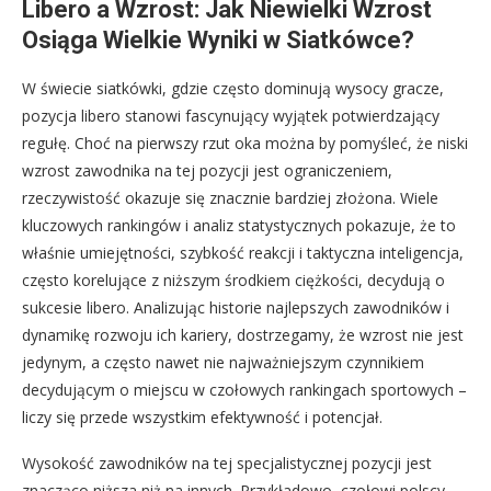
Libero a Wzrost: Jak Niewielki Wzrost
Osiąga Wielkie Wyniki w Siatkówce?
W świecie siatkówki, gdzie często dominują wysocy gracze,
pozycja libero stanowi fascynujący wyjątek potwierdzający
regułę. Choć na pierwszy rzut oka można by pomyśleć, że niski
wzrost zawodnika na tej pozycji jest ograniczeniem,
rzeczywistość okazuje się znacznie bardziej złożona. Wiele
kluczowych rankingów i analiz statystycznych pokazuje, że to
właśnie umiejętności, szybkość reakcji i taktyczna inteligencja,
często korelujące z niższym środkiem ciężkości, decydują o
sukcesie libero. Analizując historie najlepszych zawodników i
dynamikę rozwoju ich kariery, dostrzegamy, że wzrost nie jest
jedynym, a często nawet nie najważniejszym czynnikiem
decydującym o miejscu w czołowych rankingach sportowych –
liczy się przede wszystkim efektywność i potencjał.
Wysokość zawodników na tej specjalistycznej pozycji jest
znacząco niższa niż na innych. Przykładowo, czołowi polscy