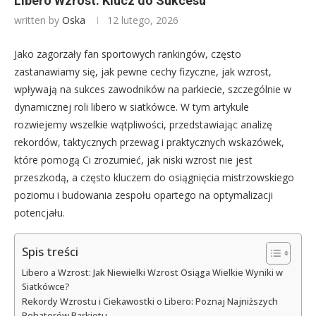
Libero Wzrost: Klucz do Sukcesu
written by
Oska
12 lutego, 2026
Jako zagorzały fan sportowych rankingów, często
zastanawiamy się, jak pewne cechy fizyczne, jak wzrost,
wpływają na sukces zawodników na parkiecie, szczególnie w
dynamicznej roli libero w siatkówce. W tym artykule
rozwiejemy wszelkie wątpliwości, przedstawiając analizę
rekordów, taktycznych przewag i praktycznych wskazówek,
które pomogą Ci zrozumieć, jak niski wzrost nie jest
przeszkodą, a często kluczem do osiągnięcia mistrzowskiego
poziomu i budowania zespołu opartego na optymalizacji
potencjału.
Spis treści
Libero a Wzrost: Jak Niewielki Wzrost Osiąga Wielkie Wyniki w
Siatkówce?
Rekordy Wzrostu i Ciekawostki o Libero: Poznaj Najniższych
Bohaterów Parkietu