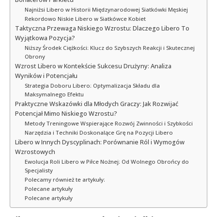
Najniżsi Libero w Historii Międzynarodowej Siatkówki Męskiej
Rekordowo Niskie Libero w Siatkówce Kobiet
Taktyczna Przewaga Niskiego Wzrostu: Dlaczego Libero To
Wyjątkowa Pozycja?
Niższy Środek Ciężkości: Klucz do Szybszych Reakcji i Skutecznej
Obrony
Wzrost Libero w Kontekście Sukcesu Drużyny: Analiza
Wyników i Potencjału
Strategia Doboru Libero: Optymalizacja Składu dla
Maksymalnego Efektu
Praktyczne Wskazówki dla Młodych Graczy: Jak Rozwijać
Potencjał Mimo Niskiego Wzrostu?
Metody Treningowe Wspierające Rozwój Zwinności i Szybkości
Narzędzia i Techniki Doskonalące Grę na Pozycji Libero
Libero w Innych Dyscyplinach: Porównanie Ról i Wymogów
Wzrostowych
Ewolucja Roli Libero w Piłce Nożnej: Od Wolnego Obrońcy do
Specjalisty
Polecamy również te artykuły:
Polecane artykuły
Polecane artykuły