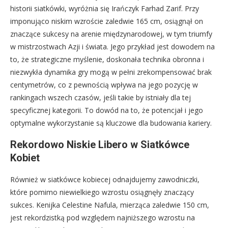
historii siatkówki, wyróżnia się Irańczyk Farhad Zarif. Przy
imponująco niskim wzroście zaledwie 165 cm, osiągnął on
znaczące sukcesy na arenie międzynarodowej, w tym triumfy
w mistrzostwach Azji i świata. Jego przykład jest dowodem na
to, że strategiczne myślenie, doskonała technika obronna i
niezwykła dynamika gry mogą w pełni zrekompensować brak
centymetrów, co z pewnością wpływa na jego pozycję w
rankingach wszech czasów, jeśli takie by istniały dla tej
specyficznej kategorii. To dowód na to, że potencjał i jego
optymalne wykorzystanie są kluczowe dla budowania kariery.
Rekordowo Niskie Libero w Siatkówce
Kobiet
Również w siatkówce kobiecej odnajdujemy zawodniczki,
które pomimo niewielkiego wzrostu osiągnęły znaczący
sukces. Kenijka Celestine Nafula, mierząca zaledwie 150 cm,
jest rekordzistką pod względem najniższego wzrostu na