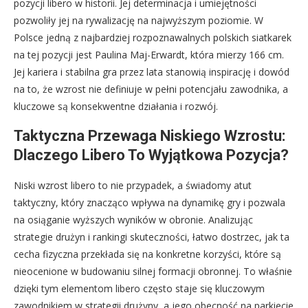
pozycji libero w historii. Jej determinacja i umiejętności
pozwoliły jej na rywalizację na najwyższym poziomie. W
Polsce jedną z najbardziej rozpoznawalnych polskich siatkarek
na tej pozycji jest Paulina Maj-Erwardt, która mierzy 166 cm.
Jej kariera i stabilna gra przez lata stanowią inspirację i dowód
na to, że wzrost nie definiuje w pełni potencjału zawodnika, a
kluczowe są konsekwentne działania i rozwój.
Taktyczna Przewaga Niskiego Wzrostu:
Dlaczego Libero To Wyjątkowa Pozycja?
Niski wzrost libero to nie przypadek, a świadomy atut
taktyczny, który znacząco wpływa na dynamikę gry i pozwala
na osiąganie wyższych wyników w obronie. Analizując
strategie drużyn i rankingi skuteczności, łatwo dostrzec, jak ta
cecha fizyczna przekłada się na konkretne korzyści, które są
nieocenione w budowaniu silnej formacji obronnej. To właśnie
dzięki tym elementom libero często staje się kluczowym
zawodnikiem w strategii drużyny, a jego obecność na parkiecie