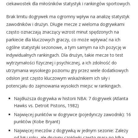
ciekawostek dla miłośników statystyk i rankingów sportowych.
Brak limitu dogrywek ma ogromny wpływ na analizę statystyk
zawodników i drużyn. Długie mecze z wieloma dogrywkami
często oznaczają znaczący wzrost minut spędzonych na
parkiecie dla kluczowych graczy, co może wpływać na ich
ogólne statystyki sezonowe, a tym samym na ich pozycję w
indywidualnych rankingach. Dla drużyn, takie mecze to test
wytrzymałości fizycznej i psychicznej, a ich zdolność do
utrzymania wysokiego poziomu gry przez wiele dodatkowych
odsłon jest często kluczowym wskaźnikiem ich siły i
potencjału do zajmowania wysokich miejsc w rankingach.
Najdłuższa dogrywka w historii NBA: 7 dogrywek (Atlanta
Hawks vs. Detroit Pistons, 1982)
Najwięcej punktów w dogrywce (pojedynczy zawodnik): 16
punktów (Kobe Bryant)
Najwięcej meczów z dogrywką w jednym sezonie: Zależy
od ligi i roku, ale drużyny czołówki często mają po kilka