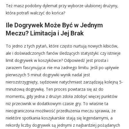
Też masz podobny dylemat przy wyborze ulubionej drużyny,
która potrafi walczyć do końca?
Ile Dogrywek Może Być w Jednym
Meczu? Limitacja i Jej Brak
To jedno z tych pytań, które często nurtują nowych kibiców,
ale i doświadczonych fanów śledzących statystyki: czy istnieje
limit dogrywek w koszykówce? Odpowiedź jest prosta i
zarazem fascynująca: nie ma żadnego limitu. Jeśli po upływie
pierwszych 5 minut dogrywki wynik nadal jest
nierozstrzygnięty, sędziowie natychmiast zarządzają kolejną 5-
minutową dogrywkę. Ten proces powtarza się aż do
momentu, gdy jedna z drużyn zdoła zdobyć więcej punktów
niż przeciwnik w dodatkowym czasie gry. To właśnie ta
nieograniczona możliwość przedłużenia meczu sprawia, że
niektóre spotkania koszykarskie stają się legendarnymi, a
rekordy liczby dogrywek są jednymi z najbardziej pożądanych