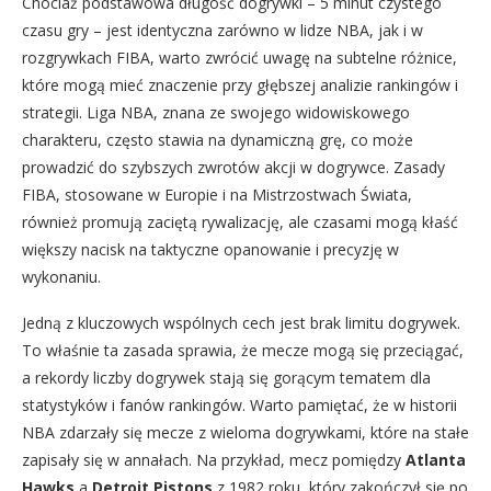
Chociaż podstawowa długość dogrywki – 5 minut czystego
czasu gry – jest identyczna zarówno w lidze NBA, jak i w
rozgrywkach FIBA, warto zwrócić uwagę na subtelne różnice,
które mogą mieć znaczenie przy głębszej analizie rankingów i
strategii. Liga NBA, znana ze swojego widowiskowego
charakteru, często stawia na dynamiczną grę, co może
prowadzić do szybszych zwrotów akcji w dogrywce. Zasady
FIBA, stosowane w Europie i na Mistrzostwach Świata,
również promują zaciętą rywalizację, ale czasami mogą kłaść
większy nacisk na taktyczne opanowanie i precyzję w
wykonaniu.
Jedną z kluczowych wspólnych cech jest brak limitu dogrywek.
To właśnie ta zasada sprawia, że mecze mogą się przeciągać,
a rekordy liczby dogrywek stają się gorącym tematem dla
statystyków i fanów rankingów. Warto pamiętać, że w historii
NBA zdarzały się mecze z wieloma dogrywkami, które na stałe
zapisały się w annałach. Na przykład, mecz pomiędzy
Atlanta
Hawks
a
Detroit Pistons
z 1982 roku, który zakończył się po