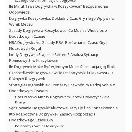
Szczegółowe informacje o dogrywce
Ile Minut Trwa Dogrywka w Koszykówce? Bezpośrednia
Odpowiedź
Dogrywka Koszykówka: Dokładny Czas Gry i Jego Wpływ na
Wynik Meczu
Zasady Dogrywki w Koszykówce: Co Musisz Wiedzieć o
Dodatkowym Czasie
NBA Dogrywka vs. Zasady FIBA: Porównanie Czasu Gry i
Kluczowych Reguł
Kiedy Dogrywka Staje się Faktem? Analiza Sytuacji
Remisowych w Koszykówce
Ile Dogrywek Może Być w Jednym Meczu? Limitacja i Jej Brak
Częstotliwość Dogrywek w Lidze: Statystyki i Ciekawostki z
Różnych Rozgrywek
Strategia Dogrywki: Jak Trenerzy i Zawodnicy Radzą Sobie z
Dodatkowym Czasem
Czas Przerwy Między Dogrywkami: Krótki Odpoczynek dla
Drużyn
Sędziowanie Dogrywki: Kluczowe Decyzje i Ich Konsekwencje
Kto Rozpoczyna Dogrywkę? Zasady Rozpoczęcia
Dodatkowego Czasu Gry
Polecamy również te artykuły:
Polecane artykuły