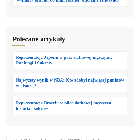
Wymiary bramki do piłki ręcznej: oficjalne i nie tylko
Polecane artykuły
Reprezentacja Japonii w piłce siatkowej mężczyzn:
Rankingi i Sukcesy
Najwyższy wynik w NBA: Kto zdobył najwięcej punktów
w historii?
Reprezentacja Brazylii w piłce siatkowej mężczyzn:
historia i sukcesy
DOGRYWKA
FIBA
KOSZYKÓWKA
NBA