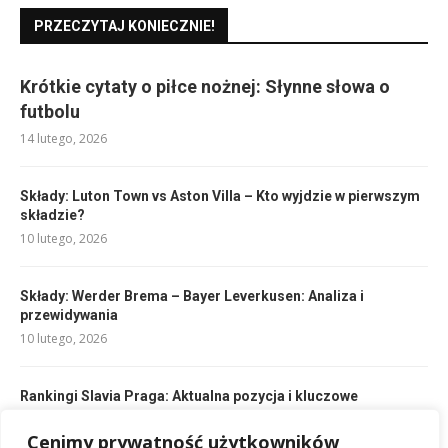
PRZECZYTAJ KONIECZNIE!
Krótkie cytaty o piłce nożnej: Słynne słowa o
futbolu
14 lutego, 2026
Składy: Luton Town vs Aston Villa – Kto wyjdzie w pierwszym
składzie?
10 lutego, 2026
Składy: Werder Brema – Bayer Leverkusen: Analiza i
przewidywania
10 lutego, 2026
Rankingi Slavia Praga: Aktualna pozycja i kluczowe
zestawienia
10 lutego, 2026
Cenimy prywatność użytkowników