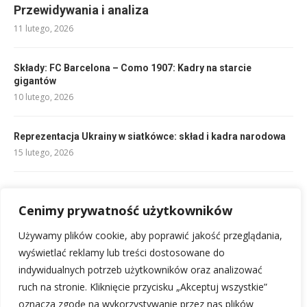
Przewidywania i analiza
11 lutego, 2026
Składy: FC Barcelona – Como 1907: Kadry na starcie
gigantów
10 lutego, 2026
Reprezentacja Ukrainy w siatkówce: skład i kadra narodowa
15 lutego, 2026
Składy: Atalanta – Salernitana: kluczowe zestawienia i analiza
10 lutego, 2026
Cenimy prywatność użytkowników
Używamy plików cookie, aby poprawić jakość przeglądania,
Składy: Al-Hilal – Al Khaleej: Pełne porównanie
wyświetlać reklamy lub treści dostosowane do
10 lutego, 2026
indywidualnych potrzeb użytkowników oraz analizować
ruch na stronie. Kliknięcie przycisku „Akceptuj wszystkie”
oznacza zgodę na wykorzystywanie przez nas plików