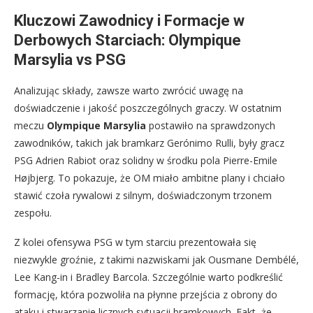
Kluczowi Zawodnicy i Formacje w
Derbowych Starciach: Olympique
Marsylia vs PSG
Analizując składy, zawsze warto zwrócić uwagę na
doświadczenie i jakość poszczególnych graczy. W ostatnim
meczu
Olympique Marsylia
postawiło na sprawdzonych
zawodników, takich jak bramkarz Gerónimo Rulli, były gracz
PSG Adrien Rabiot oraz solidny w środku pola Pierre-Emile
Højbjerg. To pokazuje, że OM miało ambitne plany i chciało
stawić czoła rywalowi z silnym, doświadczonym trzonem
zespołu.
Z kolei ofensywa PSG w tym starciu prezentowała się
niezwykle groźnie, z takimi nazwiskami jak Ousmane Dembélé,
Lee Kang-in i Bradley Barcola. Szczególnie warto podkreślić
formację, która pozwoliła na płynne przejścia z obrony do
ataku i stwarzanie licznych sytuacji bramkowych. Fakt, że