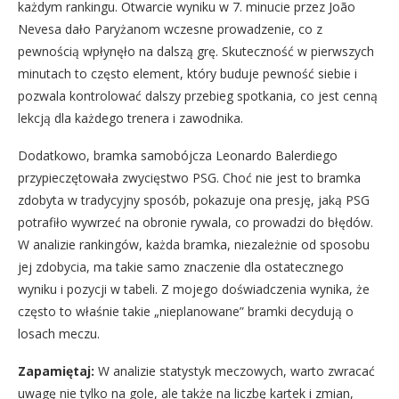
każdym rankingu. Otwarcie wyniku w 7. minucie przez João
Nevesa dało Paryżanom wczesne prowadzenie, co z
pewnością wpłynęło na dalszą grę. Skuteczność w pierwszych
minutach to często element, który buduje pewność siebie i
pozwala kontrolować dalszy przebieg spotkania, co jest cenną
lekcją dla każdego trenera i zawodnika.
Dodatkowo, bramka samobójcza Leonardo Balerdiego
przypieczętowała zwycięstwo PSG. Choć nie jest to bramka
zdobyta w tradycyjny sposób, pokazuje ona presję, jaką PSG
potrafiło wywrzeć na obronie rywala, co prowadzi do błędów.
W analizie rankingów, każda bramka, niezależnie od sposobu
jej zdobycia, ma takie samo znaczenie dla ostatecznego
wyniku i pozycji w tabeli. Z mojego doświadczenia wynika, że
często to właśnie takie „nieplanowane” bramki decydują o
losach meczu.
Zapamiętaj:
W analizie statystyk meczowych, warto zwracać
uwagę nie tylko na gole, ale także na liczbę kartek i zmian,