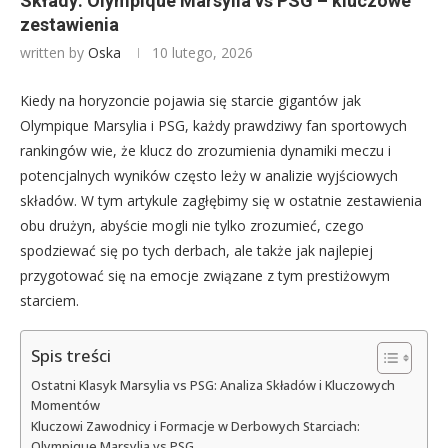
Składy: Olympique Marsylia vs PSG – kluczowe
zestawienia
written by
Oska
10 lutego, 2026
Kiedy na horyzoncie pojawia się starcie gigantów jak
Olympique Marsylia i PSG, każdy prawdziwy fan sportowych
rankingów wie, że klucz do zrozumienia dynamiki meczu i
potencjalnych wyników często leży w analizie wyjściowych
składów. W tym artykule zagłębimy się w ostatnie zestawienia
obu drużyn, abyście mogli nie tylko zrozumieć, czego
spodziewać się po tych derbach, ale także jak najlepiej
przygotować się na emocje związane z tym prestiżowym
starciem.
Spis treści
Ostatni Klasyk Marsylia vs PSG: Analiza Składów i Kluczowych
Momentów
Kluczowi Zawodnicy i Formacje w Derbowych Starciach:
Olympique Marsylia vs PSG