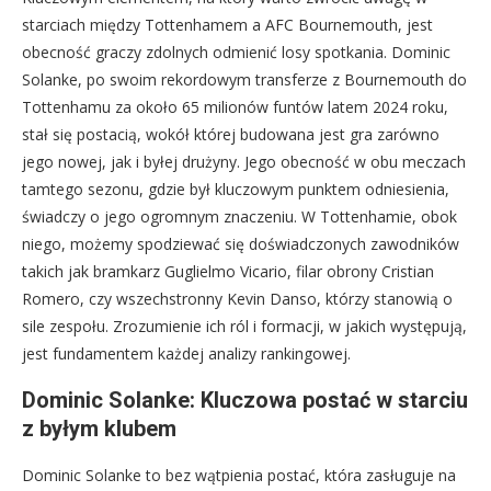
starciach między Tottenhamem a AFC Bournemouth, jest
obecność graczy zdolnych odmienić losy spotkania. Dominic
Solanke, po swoim rekordowym transferze z Bournemouth do
Tottenhamu za około 65 milionów funtów latem 2024 roku,
stał się postacią, wokół której budowana jest gra zarówno
jego nowej, jak i byłej drużyny. Jego obecność w obu meczach
tamtego sezonu, gdzie był kluczowym punktem odniesienia,
świadczy o jego ogromnym znaczeniu. W Tottenhamie, obok
niego, możemy spodziewać się doświadczonych zawodników
takich jak bramkarz Guglielmo Vicario, filar obrony Cristian
Romero, czy wszechstronny Kevin Danso, którzy stanowią o
sile zespołu. Zrozumienie ich ról i formacji, w jakich występują,
jest fundamentem każdej analizy rankingowej.
Dominic Solanke: Kluczowa postać w starciu
z byłym klubem
Dominic Solanke to bez wątpienia postać, która zasługuje na