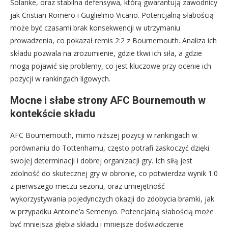
Solanke, oraz stabilna defensywa, którą gwarantują zawodnicy
jak Cristian Romero i Guglielmo Vicario. Potencjalną słabością
może być czasami brak konsekwencji w utrzymaniu
prowadzenia, co pokazał remis 2:2 z Bournemouth. Analiza ich
składu pozwala na zrozumienie, gdzie tkwi ich siła, a gdzie
mogą pojawić się problemy, co jest kluczowe przy ocenie ich
pozycji w rankingach ligowych.
Mocne i słabe strony AFC Bournemouth w
kontekście składu
AFC Bournemouth, mimo niższej pozycji w rankingach w
porównaniu do Tottenhamu, często potrafi zaskoczyć dzięki
swojej determinacji i dobrej organizacji gry. Ich siłą jest
zdolność do skutecznej gry w obronie, co potwierdza wynik 1:0
z pierwszego meczu sezonu, oraz umiejętność
wykorzystywania pojedynczych okazji do zdobycia bramki, jak
w przypadku Antoine’a Semenyo. Potencjalną słabością może
być mniejsza głębia składu i mniejsze doświadczenie