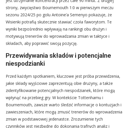
jest utrzymanie koncentracji przez całe 90 minut. Z drugiej
strony, zwycięstwo Bournemouth 1:0 w pierwszym meczu
sezonu 2024/25 po golu Antoine’a Semenyo pokazuje, że
Wisienki potrafią skutecznie stawiać czoła faworytom. Te
wyniki bezpośrednio wpływają na rankingi obu drużyn i
motywują trenerów do wprowadzania zmian w taktyce i
składach, aby poprawić swoją pozycję.
Przewidywania składów i potencjalne
niespodzianki
Przed każdym spotkaniem, kluczowe jest próba przewidzenia,
jakie składy wyjściowe zaprezentują obie drużyny, a także
zidentyfikowanie potencjalnych niespodzianek, które mogą
wpłynąć na przebieg gry. W kontekście Tottenhamu i
Bournemouth, zawsze warto śledzić informacje o kontuzjach i
zawieszeniach, które mogą zmusić trenerów do wprowadzenia
zmian w podstawowej jedenastce. Zrozumienie tych
czynników jest niezbędne do dokonania trafnych analiz i