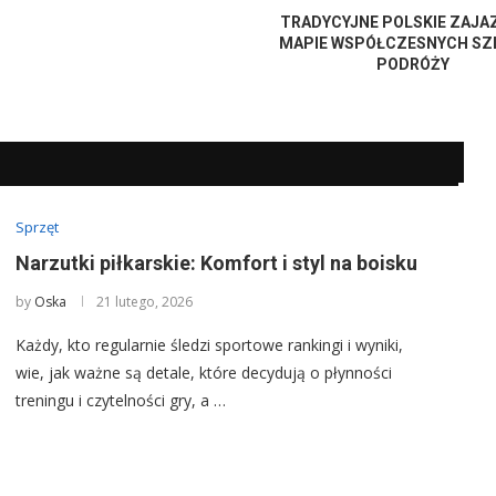
TRADYCYJNE POLSKIE ZAJA
MAPIE WSPÓŁCZESNYCH S
PODRÓŻY
Sprzęt
Narzutki piłkarskie: Komfort i styl na boisku
by
Oska
21 lutego, 2026
Każdy, kto regularnie śledzi sportowe rankingi i wyniki,
,
wie, jak ważne są detale, które decydują o płynności
treningu i czytelności gry, a …