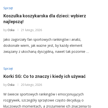
Sprzęt
Koszulka koszykarska dla dzieci: wybierz
najlepszą!
by
Oska
21 lutego, 2026
Jako zagorzały fan sportowych rankingów i analiz,
doskonale wiem, jak ważne jest, by każdy element
związany z ukochaną dyscypliną, nawet tak pozornie …
Sprzęt
Korki SG: Co to znaczy i kiedy ich używać
by
Oska
20 lutego, 2026
W świecie sportowych rankingów i emocjonujących
rozgrywek, szczegóły sprzętowe często decydują o
kluczowych momentach, a zrozumienie ich znaczenia to