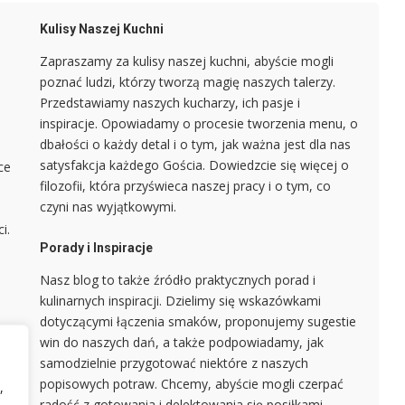
Kulisy Naszej Kuchni
Zapraszamy za kulisy naszej kuchni, abyście mogli
poznać ludzi, którzy tworzą magię naszych talerzy.
Przedstawiamy naszych kucharzy, ich pasje i
o
inspiracje. Opowiadamy o procesie tworzenia menu, o
dbałości o każdy detal i o tym, jak ważna jest dla nas
satysfakcja każdego Gościa. Dowiedzcie się więcej o
ce
filozofii, która przyświeca naszej pracy i o tym, co
czyni nas wyjątkowymi.
i.
Porady i Inspiracje
Nasz blog to także źródło praktycznych porad i
kulinarnych inspiracji. Dzielimy się wskazówkami
dotyczącymi łączenia smaków, proponujemy sugestie
win do naszych dań, a także podpowiadamy, jak
samodzielnie przygotować niektóre z naszych
popisowych potraw. Chcemy, abyście mogli czerpać
,
radość z gotowania i delektowania się posiłkami,