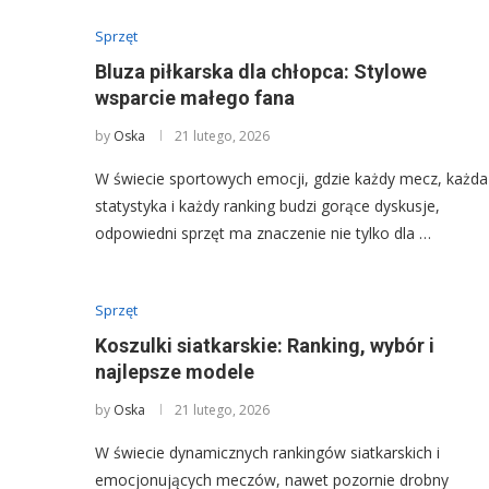
Sprzęt
Bluza piłkarska dla chłopca: Stylowe
wsparcie małego fana
by
Oska
21 lutego, 2026
W świecie sportowych emocji, gdzie każdy mecz, każda
statystyka i każdy ranking budzi gorące dyskusje,
odpowiedni sprzęt ma znaczenie nie tylko dla …
Sprzęt
Koszulki siatkarskie: Ranking, wybór i
najlepsze modele
by
Oska
21 lutego, 2026
W świecie dynamicznych rankingów siatkarskich i
emocjonujących meczów, nawet pozornie drobny