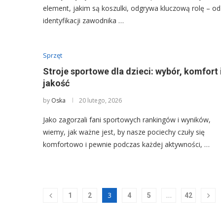
element, jakim są koszulki, odgrywa kluczową rolę – od
identyfikacji zawodnika …
Sprzęt
Stroje sportowe dla dzieci: wybór, komfort 
jakość
by
Oska
20 lutego, 2026
Jako zagorzali fani sportowych rankingów i wyników,
wiemy, jak ważne jest, by nasze pociechy czuły się
komfortowo i pewnie podczas każdej aktywności, …
3
…
1
2
4
5
42