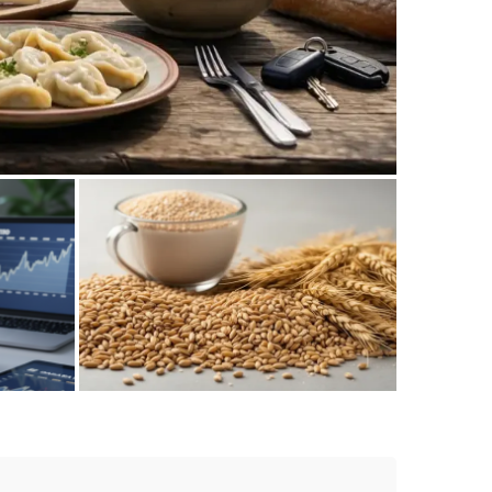
egionalna w drodze do dawnej stolicy
kraju
liczamy w
Jakie zboża warto wprowadzić do diety
dziecka? Przewodnik dla rodziców