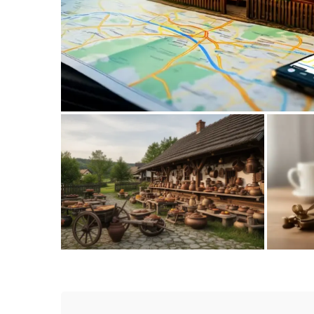
Tradycyjne polskie zajazdy na m
szlaków podróż
Tradycyjna kuchnia regionalna w drodze
Jak z
do dawnej stolicy kraju
Najl