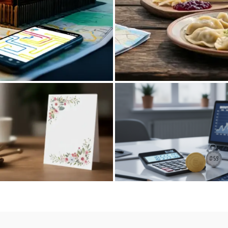
apie współczesnych
Tradycyjna kuchnia r
y
łożyć życzenia na Dzień Ojca?
5560 zł brutto to ile netto? Ob
epsze pomysły na GIF i kartki
minut