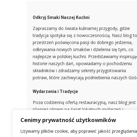
Odkryj Smaki Naszej Kuchni
Zapraszamy do świata kulinarnej przygody, gdzie
tradycja spotyka się z nowoczesnością. Nasz blog t
przestrzeń poświęcona pasji do dobrego jedzenia,
odkrywania nowych smaków i dzielenia się tym, co
najlepsze w polskiej kuchni. Przedstawiamy inspirują
historie naszych dań, opowiadamy o pochodzeniu
składników i zdradzamy sekrety przygotowania
potraw, które zachwycają podniebienia naszych Gośc
Wydarzenia i Tradycje
Poza codzienną ofertą restauracyjną, nasz blog jest
również oknem na świat lokalnych wydarzeń i
kulinarnych tradycji. Dzielimy się informacjami o
Cenimy prywatność użytkowników
sezonowych specjałach, festiwalach kulinarnych, a
także o historii i znaczeniu regionalnych potraw.
Używamy plików cookie, aby poprawić jakość przeglądania