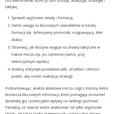
Oto kilka kroków, które ja sam stosuję, analizując strategię i
taktykę:
Sprawdź wyjściowe składy i formację.
Zwróć uwagę na kluczowych zawodników w każdej
formacji (np. defensywny pomocnik, rozgrywający, lider
ataku).
Obserwuj, jak drużyna reaguje na zmiany taktyczne w
trakcie meczu (np. po czerwonej kartce, przy
niekorzystnym wyniku).
Analizuj statystyki posiadania piłki, strzałów i celności
podań, aby ocenić realizację strategii.
Podsumowując, analiza składowa meczu Legii z Koroną Kielce
dostarcza kluczowych informacji, które pomagają zrozumieć
dynamikę gry i potencjalne wpływy na rankingi sportowe.
Pamiętaj, że zawsze warto analizować nie tylko wyjściowe
składy, ale także ławkę rezerwowych i potencjalne zmiany