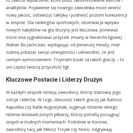
to zawsze wydarzenie, które budzi zainteresowanie kibiców i
analityków. Pojawienie się nowego zawodnika może wnieść
nową jakość, odświeżyć taktykę i podnieść poziom konkurencji
w zespole. Dla rankingów sportowych, obserwacja wpływu
nowych nabytków na grę drużyny jest kluczowa, ponieważ
może ona sygnalizować przyszłe zmiany w hierarchii ligowej.
Wahan Biczachczian, występując od pierwszej minuty, miał
szansę pokazać swoje umiejętności i udowodnić, że jest
cennym wzmocnieniem. Trzymam kciuki za takich graczy – to
oni często tworzą przyszłość ligi!
Kluczowe Postacie i Liderzy Drużyn
W każdym zespole istnieją zawodnicy, którzy stanowią jego
ostoje i liderów. W Legii, obecność takich graczy jak Bartosz
Kapustka czy Rafał Augustyniak, sugeruje istnienie silnego
rdzenia doświadczonych piłkarzy, którzy potrafią pociągnąć
zespół w trudnych momentach. Podobnie w Koronie,
zawodnicy tacy jak Miłosz Trojak czy Nono, odgrywają