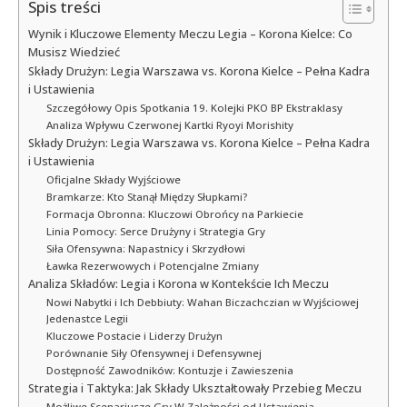
Spis treści
Wynik i Kluczowe Elementy Meczu Legia – Korona Kielce: Co
Musisz Wiedzieć
Składy Drużyn: Legia Warszawa vs. Korona Kielce – Pełna Kadra
i Ustawienia
Szczegółowy Opis Spotkania 19. Kolejki PKO BP Ekstraklasy
Analiza Wpływu Czerwonej Kartki Ryoyi Morishity
Składy Drużyn: Legia Warszawa vs. Korona Kielce – Pełna Kadra
i Ustawienia
Oficjalne Składy Wyjściowe
Bramkarze: Kto Stanął Między Słupkami?
Formacja Obronna: Kluczowi Obrońcy na Parkiecie
Linia Pomocy: Serce Drużyny i Strategia Gry
Siła Ofensywna: Napastnicy i Skrzydłowi
Ławka Rezerwowych i Potencjalne Zmiany
Analiza Składów: Legia i Korona w Kontekście Ich Meczu
Nowi Nabytki i Ich Debbiuty: Wahan Biczachczian w Wyjściowej
Jedenastce Legii
Kluczowe Postacie i Liderzy Drużyn
Porównanie Siły Ofensywnej i Defensywnej
Dostępność Zawodników: Kontuzje i Zawieszenia
Strategia i Taktyka: Jak Składy Ukształtowały Przebieg Meczu
Możliwe Scenariusze Gry W Zależności od Ustawienia