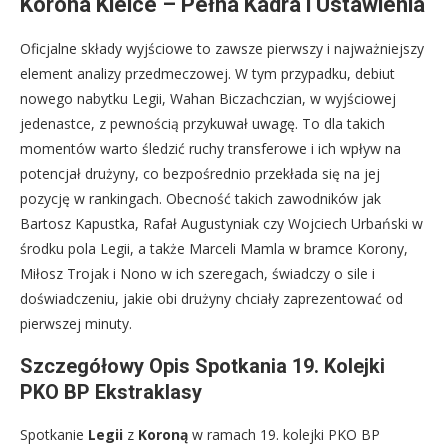
Korona Kielce – Pełna Kadra i Ustawienia
Oficjalne składy wyjściowe to zawsze pierwszy i najważniejszy
element analizy przedmeczowej. W tym przypadku, debiut
nowego nabytku Legii, Wahan Biczachczian, w wyjściowej
jedenastce, z pewnością przykuwał uwagę. To dla takich
momentów warto śledzić ruchy transferowe i ich wpływ na
potencjał drużyny, co bezpośrednio przekłada się na jej
pozycję w rankingach. Obecność takich zawodników jak
Bartosz Kapustka, Rafał Augustyniak czy Wojciech Urbański w
środku pola Legii, a także Marceli Mamla w bramce Korony,
Miłosz Trojak i Nono w ich szeregach, świadczy o sile i
doświadczeniu, jakie obi drużyny chciały zaprezentować od
pierwszej minuty.
Szczegółowy Opis Spotkania 19. Kolejki
PKO BP Ekstraklasy
Spotkanie
Legii
z
Koroną
w ramach 19. kolejki PKO BP