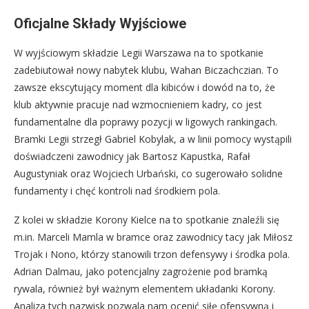
Oficjalne Składy Wyjściowe
W wyjściowym składzie Legii Warszawa na to spotkanie
zadebiutował nowy nabytek klubu, Wahan Biczachczian. To
zawsze ekscytujący moment dla kibiców i dowód na to, że
klub aktywnie pracuje nad wzmocnieniem kadry, co jest
fundamentalne dla poprawy pozycji w ligowych rankingach.
Bramki Legii strzegł Gabriel Kobylak, a w linii pomocy wystąpili
doświadczeni zawodnicy jak Bartosz Kapustka, Rafał
Augustyniak oraz Wojciech Urbański, co sugerowało solidne
fundamenty i chęć kontroli nad środkiem pola.
Z kolei w składzie Korony Kielce na to spotkanie znaleźli się
m.in. Marceli Mamla w bramce oraz zawodnicy tacy jak Miłosz
Trojak i Nono, którzy stanowili trzon defensywy i środka pola.
Adrian Dalmau, jako potencjalny zagrożenie pod bramką
rywala, również był ważnym elementem układanki Korony.
Analiza tych nazwisk pozwala nam ocenić siłę ofensywną i