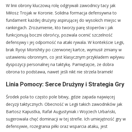
W linii obrony kluczową rolę odgrywali zawodnicy tacy jak
Miłosz Trojak w Koronie. Solidna formacja defensywna to
fundament każdej drużyny aspirującej do wysokich miejsc w
rankingach. Zrozumienie, kto tworzy parę stoperów i jak
funkcjonują boczni obrońcy, pozwala ocenić szczelność
defensywy i jej odporność na ataki rywala. W kontekście Legii,
brak Ryoyi Morishity po czerwonej kartce, wymusił zmiany w
ustawieniu obronnym, co jest klasycznym przykładem wpływu
dyspozycji personalnej na taktykę. Pamiętajcie, że dobra
obrona to podstawa, nawet jeśli nikt nie strzela bramek!
Linia Pomocy: Serce Drużyny i Strategia Gry
Środek pola to często pole bitwy, gdzie zapada najwięcej
decyzji taktycznych. Obecność w Legii takich zawodników jak
Bartosz Kapustka, Rafał Augustyniak i Wojciech Urbański,
sugerowała chęć dominacji w tej strefie. Ich umiejętność gry w
defensywie, rozegrania piłki oraz wsparcia ataku, jest