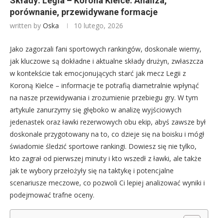
Składy: Legia – Korona Kielce: Analiza,
porównanie, przewidywane formacje
written by
Oska
10 lutego, 2026
Jako zagorzali fani sportowych rankingów, doskonale wiemy,
jak kluczowe są dokładne i aktualne składy drużyn, zwłaszcza
w kontekście tak emocjonujących starć jak mecz Legii z
Koroną Kielce – informacje te potrafią diametralnie wpłynąć
na nasze przewidywania i zrozumienie przebiegu gry. W tym
artykule zanurzymy się głęboko w analizę wyjściowych
jedenastek oraz ławki rezerwowych obu ekip, abyś zawsze był
doskonale przygotowany na to, co dzieje się na boisku i mógł
świadomie śledzić sportowe rankingi. Dowiesz się nie tylko,
kto zagrał od pierwszej minuty i kto wszedł z ławki, ale także
jak te wybory przełożyły się na taktykę i potencjalne
scenariusze meczowe, co pozwoli Ci lepiej analizować wyniki i
podejmować trafne oceny.