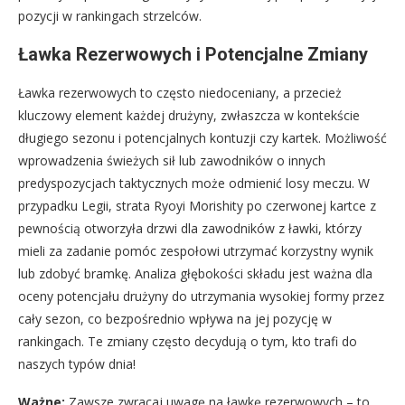
pozycji w rankingach strzelców.
Ławka Rezerwowych i Potencjalne Zmiany
Ławka rezerwowych to często niedoceniany, a przecież
kluczowy element każdej drużyny, zwłaszcza w kontekście
długiego sezonu i potencjalnych kontuzji czy kartek. Możliwość
wprowadzenia świeżych sił lub zawodników o innych
predyspozycjach taktycznych może odmienić losy meczu. W
przypadku Legii, strata Ryoyi Morishity po czerwonej kartce z
pewnością otworzyła drzwi dla zawodników z ławki, którzy
mieli za zadanie pomóc zespołowi utrzymać korzystny wynik
lub zdobyć bramkę. Analiza głębokości składu jest ważna dla
oceny potencjału drużyny do utrzymania wysokiej formy przez
cały sezon, co bezpośrednio wpływa na jej pozycję w
rankingach. Te zmiany często decydują o tym, kto trafi do
naszych typów dnia!
Ważne:
Zawsze zwracaj uwagę na ławkę rezerwowych – to