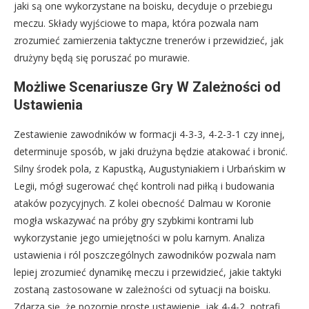
jaki są one wykorzystane na boisku, decyduje o przebiegu
meczu. Składy wyjściowe to mapa, która pozwala nam
zrozumieć zamierzenia taktyczne trenerów i przewidzieć, jak
drużyny będą się poruszać po murawie.
Możliwe Scenariusze Gry W Zależności od
Ustawienia
Zestawienie zawodników w formacji 4-3-3, 4-2-3-1 czy innej,
determinuje sposób, w jaki drużyna będzie atakować i bronić.
Silny środek pola, z Kapustką, Augustyniakiem i Urbańskim w
Legii, mógł sugerować chęć kontroli nad piłką i budowania
ataków pozycyjnych. Z kolei obecność Dalmau w Koronie
mogła wskazywać na próby gry szybkimi kontrami lub
wykorzystanie jego umiejętności w polu karnym. Analiza
ustawienia i ról poszczególnych zawodników pozwala nam
lepiej zrozumieć dynamikę meczu i przewidzieć, jakie taktyki
zostaną zastosowane w zależności od sytuacji na boisku.
Zdarza się, że pozornie proste ustawienie, jak 4-4-2, potrafi