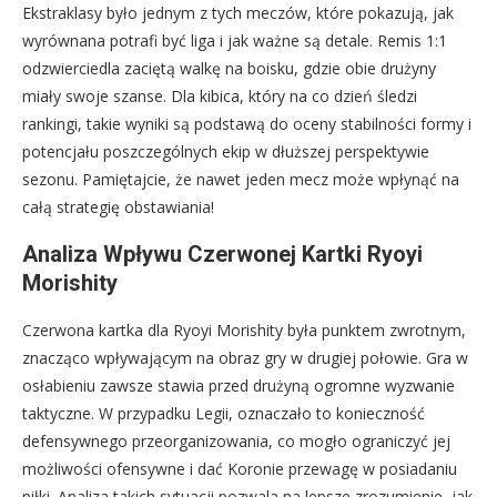
Ekstraklasy było jednym z tych meczów, które pokazują, jak
wyrównana potrafi być liga i jak ważne są detale. Remis 1:1
odzwierciedla zaciętą walkę na boisku, gdzie obie drużyny
miały swoje szanse. Dla kibica, który na co dzień śledzi
rankingi, takie wyniki są podstawą do oceny stabilności formy i
potencjału poszczególnych ekip w dłuższej perspektywie
sezonu. Pamiętajcie, że nawet jeden mecz może wpłynąć na
całą strategię obstawiania!
Analiza Wpływu Czerwonej Kartki Ryoyi
Morishity
Czerwona kartka dla Ryoyi Morishity była punktem zwrotnym,
znacząco wpływającym na obraz gry w drugiej połowie. Gra w
osłabieniu zawsze stawia przed drużyną ogromne wyzwanie
taktyczne. W przypadku Legii, oznaczało to konieczność
defensywnego przeorganizowania, co mogło ograniczyć jej
możliwości ofensywne i dać Koronie przewagę w posiadaniu
piłki. Analiza takich sytuacji pozwala na lepsze zrozumienie, jak