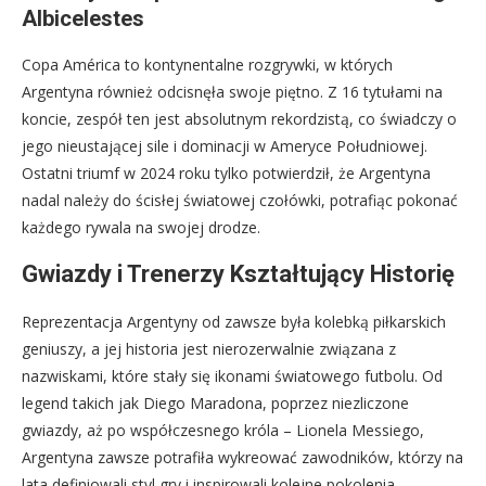
Albicelestes
Copa América to kontynentalne rozgrywki, w których
Argentyna również odcisnęła swoje piętno. Z 16 tytułami na
koncie, zespół ten jest absolutnym rekordzistą, co świadczy o
jego nieustającej sile i dominacji w Ameryce Południowej.
Ostatni triumf w 2024 roku tylko potwierdził, że Argentyna
nadal należy do ścisłej światowej czołówki, potrafiąc pokonać
każdego rywala na swojej drodze.
Gwiazdy i Trenerzy Kształtujący Historię
Reprezentacja Argentyny od zawsze była kolebką piłkarskich
geniuszy, a jej historia jest nierozerwalnie związana z
nazwiskami, które stały się ikonami światowego futbolu. Od
legend takich jak Diego Maradona, poprzez niezliczone
gwiazdy, aż po współczesnego króla – Lionela Messiego,
Argentyna zawsze potrafiła wykreować zawodników, którzy na
lata definiowali styl gry i inspirowali kolejne pokolenia.