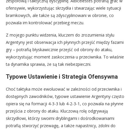
zespołową i taktyczną dyscyplinę. Albicelestes potrafią grać w
ofensywie, wykorzystując skrzydła i stwarzając wiele sytuacji
bramkowych, ale także są zdyscyplinowani w obronie, co
pozwala im kontrolować przebieg meczu.
Z mojego punktu widzenia, kluczem do zrozumienia stylu
Argentyny jest obserwacja ich płynnych przejść między fazami
gry – potrafią błyskawicznie przejść od obrony do ataku,
wykorzystując moment zaskoczenia u przeciwnika. To właśnie
ta dynamika sprawia, że są tak niebezpieczni.
Typowe Ustawienie i Strategia Ofensywna
Choć taktyka może ewoluować w zależności od przeciwnika i
dostępnych zawodników, typowe ustawienie Argentyny często
opiera się na formacji 4-3-3 lub 4-2-3-1, co pozwala na płynne
przejścia z obrony do ataku. Kluczową rolę odgrywają
skrzydłowi, którzy swoimi dryblingami i dośrodkowaniami
potrafią stworzyć przewagę, a także napastnicy, zdolni do