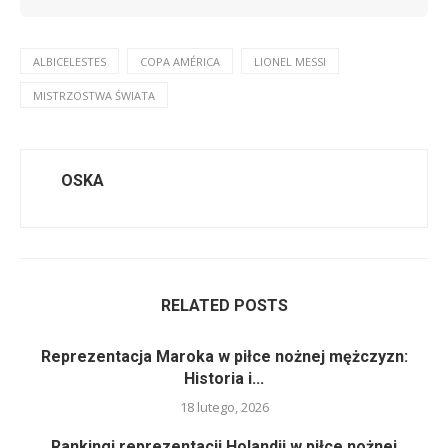
ALBICELESTES
COPA AMÉRICA
LIONEL MESSI
MISTRZOSTWA ŚWIATA
OSKA
RELATED POSTS
Reprezentacja Maroka w piłce nożnej mężczyzn:
Historia i...
18 lutego, 2026
Rankingi reprezentacji Holandii w piłce nożnej